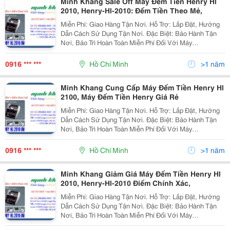
Minh Khang Sale Off Máy Đếm Tiền Henry Hl
2010, Henry-Hl-2010: Đếm Tiền Theo Mẻ,
Miễn Phí: Giao Hàng Tận Nơi. Hỗ Trợ: Lắp Đặt, Hướng
Dẫn Cách Sử Dụng Tận Nơi. Đặc Biệt: Bảo Hành Tận
Nơi, Bảo Trì Hoàn Toàn Miễn Phí Đối Với Máy
Photocopy. @@@ Đại Siêu Thị Máy Văn Phòng @@@
@@@ Máy Đếm Tiền C
0916 *** ***
Hồ Chí Minh
>1 năm
Minh Khang Cung Cấp Máy Đếm Tiền Henry Hl
2100, Máy Đếm Tiền Henry Giá Rẻ
Miễn Phí: Giao Hàng Tận Nơi. Hỗ Trợ: Lắp Đặt, Hướng
Dẫn Cách Sử Dụng Tận Nơi. Đặc Biệt: Bảo Hành Tận
Nơi, Bảo Trì Hoàn Toàn Miễn Phí Đối Với Máy
Photocopy. @@@ Đại Siêu Thị Máy Văn Phòng @@@
@@@ Máy Đếm Tiền C
0916 *** ***
Hồ Chí Minh
>1 năm
Minh Khang Giảm Giá Máy Đếm Tiền Henry Hl
2010, Henry-Hl-2010 Điếm Chính Xác,
Miễn Phí: Giao Hàng Tận Nơi. Hỗ Trợ: Lắp Đặt, Hướng
Dẫn Cách Sử Dụng Tận Nơi. Đặc Biệt: Bảo Hành Tận
Nơi, Bảo Trì Hoàn Toàn Miễn Phí Đối Với Máy
Photocopy. @@@ Đại Siêu Thị Máy Văn Phòng @@@