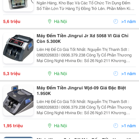
Ngân Hàng, Kho Bạc Và Các Tổ Chức Tín Dụng Đếm
Số Tiền Lớn Từ Hàng Tỷ Đồng Trở Lên. Phần Mềm Kiểm
Giả Mới Nhất Năm 2017, Khi Khởi Động Có Báo Năm
Sản Xuất Trên Màn Hình. - Khung Máy Làm Hoàn Toàn
5,6 triệu
Hà Nội
>1 năm
Bằng...
Máy Đếm Tiền Jingrui Jr Xd 5068 Vl Giá Chỉ
Còn 5.300K
Liên Hệ Để Có Giá Tốt Nhất: Nguyễn Thị Thanh Sđt :
0982026833 | 0936.379.238 Công Ty Cổ Phần Thương
Mại Công Nghệ Htvina Đc: Số 26 Ngõ 211 Khương
Trung &Ndash; Thanh Xuân &Ndash; Hà Nội Yahoo
:Nguyenthanh6685 Website: Http://Sieuthiht.com
5,3 triệu
Hà Nội
>1 năm
Máy Đếm Tiền Jingrui Wjd-09 Giá Đặc Biệt
1.950K
Liên Hệ Để Có Giá Tốt Nhất: Nguyễn Thị Thanh Sđt :
0982026833 | 0936.379.238 Công Ty Cổ Phần Thương
Mại Công Nghệ Htvina Đc: Số 26 Ngõ 211 Khương
Trung &Ndash; Thanh Xuân &Ndash; Hà Nội Yahoo
:Nguyenthanh6685 Website: Http://Sieuthiht.com
1,95 triệu
Hà Nội
>1 năm