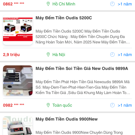
Chia Mẻ
0862 *** ***
Hồ Chí Minh
>1 năm
Máy Đếm Tiền Oudis 5200C
Máy Đếm Tiền Oudis 5200C Máy Đếm Tiền Oudis
5200C Chức Năng : Máy Đếm Tiền Chuyên Dụng Đa
Năng Hoàn Toàn Mới, Năm 2025 New Máy Đếm Tiền
Polymer Và Cotton , Usd , Euro. Đếm Và Phát Hiện Tiền
Giả Polymer Băng Tia Uv Mg. Hoàn Toàn Tự Động...
2,9 triệu
Hà Nội
>1 năm
Máy Đếm Tiền Soi Tiền Giả New Oudis 9899A
Máy Đếm Tiền Phát Hiện Tiền Giả Newoudis 9899A Mã
Số: May-Dem-Tien-Phat-Hien-Tien-Gia Máy Đếm Tiền
Kiểm Tra Tiền Giả ,Siêu Giả Khung Máy Làm Hoàn Toàn
Bằng Thép Không Gỉ - Máy Sử Dụng 2 Motor Có 3 Tốc
Độ Chay 1100Tờ/Phút,1200Tờ/Phút,...
0982 *** ***
Toàn quốc
>1 năm
Máy Đếm Tiền Oudis 9900New
Máy Đếm Tiền Oudis 9900New Chuyên Dùng Trong