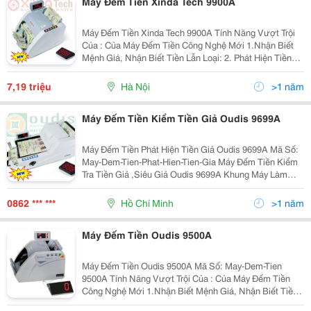
Máy Đếm Tiền Xinda Tech 9900A
Máy Đếm Tiền Xinda Tech 9900A Tính Năng Vượt Trội
Của : Của Máy Đếm Tiền Công Nghệ Mới 1.Nhận Biết
Mệnh Giá, Nhận Biết Tiền Lẫn Loại: 2. Phát Hiện Tiền
Giả ,Siêu Giả Chính Xác 3. Chia Mẻ (Chia Tờ) Ấn Định
Số Tờ 4. Tổng Tiền Có Kiểm
7,19 triệu
Hà Nội
>1 năm
Máy Đếm Tiền Kiểm Tiền Giả Oudis 9699A
Máy Đếm Tiền Phát Hiện Tiền Giả Oudis 9699A Mã Số:
May-Dem-Tien-Phat-Hien-Tien-Gia Máy Đếm Tiền Kiểm
Tra Tiền Giả ,Siêu Giả Oudis 9699A Khung Máy Làm
Hoàn Toàn Bằng Thép Không Gỉ - Có 3 Tốc Độ Đếm
1100To/Phút 1200 /
0862 *** ***
Hồ Chí Minh
>1 năm
Máy Đếm Tiền Oudis 9500A
Máy Đếm Tiền Oudis 9500A Mã Số: May-Dem-Tien
9500A Tính Năng Vượt Trội Của : Của Máy Đếm Tiền
Công Nghệ Mới 1.Nhận Biết Mệnh Giá, Nhận Biết Tiền
Lẫn Loại: 2. Phát Hiện Tiền Giả ,Siêu Giả Chính Xác 3.