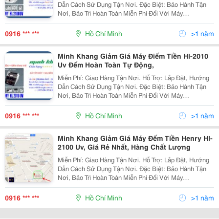
Dẫn Cách Sử Dụng Tận Nơi. Đặc Biệt: Bảo Hành Tận
Nơi, Bảo Trì Hoàn Toàn Miễn Phí Đối Với Máy
Photocopy. @@@ Đại Siêu Thị Máy Văn Phòng @@@
@@@ Máy Đếm Tiền Cao
0916 *** ***
Hồ Chí Minh
>1 năm
Minh Khang Giảm Giá Máy Điếm Tiền Hl-2010
Uv Đếm Hoàn Toàn Tự Động,
Miễn Phí: Giao Hàng Tận Nơi. Hỗ Trợ: Lắp Đặt, Hướng
Dẫn Cách Sử Dụng Tận Nơi. Đặc Biệt: Bảo Hành Tận
Nơi, Bảo Trì Hoàn Toàn Miễn Phí Đối Với Máy
Photocopy. @@@ Đại Siêu Thị Máy Văn Phòng @@@
@@@ Máy Đếm Tiền C
0916 *** ***
Hồ Chí Minh
>1 năm
Minh Khang Giảm Giá Máy Đếm Tiền Henry Hl-
2100 Uv, Giá Rẻ Nhất, Hàng Chất Lượng
Miễn Phí: Giao Hàng Tận Nơi. Hỗ Trợ: Lắp Đặt, Hướng
Dẫn Cách Sử Dụng Tận Nơi. Đặc Biệt: Bảo Hành Tận
Nơi, Bảo Trì Hoàn Toàn Miễn Phí Đối Với Máy
Photocopy. @@@ Đại Siêu Thị Máy Văn Phòng @@@
@@@ Máy Đếm Tiền C
0916 *** ***
Hồ Chí Minh
>1 năm