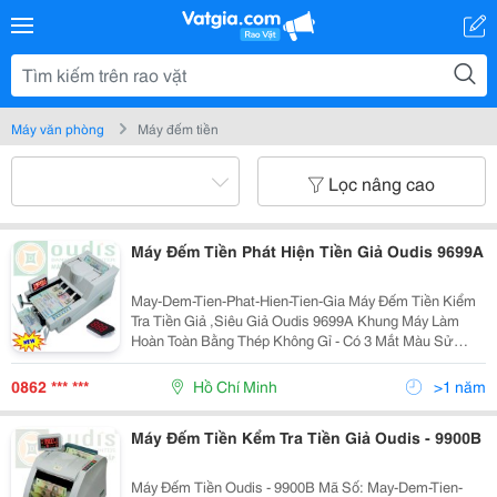
Máy văn phòng
Máy đếm tiền
Lọc nâng cao
Máy Đếm Tiền Phát Hiện Tiền Giả Oudis 9699A
May-Dem-Tien-Phat-Hien-Tien-Gia Máy Đếm Tiền Kiểm
Tra Tiền Giả ,Siêu Giả Oudis 9699A Khung Máy Làm
Hoàn Toàn Bằng Thép Không Gỉ - Có 3 Mắt Màu Sử
Dụng 18 Led Trắng Siêu Sáng Soi Hình Chìm - Sử Dụng
02 Bộ Mắt Đếm Riêng Biệt Đảm Bảo Đ
0862 *** ***
Hồ Chí Minh
>1 năm
Máy Đếm Tiền Kểm Tra Tiền Giả Oudis - 9900B
Máy Đếm Tiền Oudis - 9900B Mã Số: May-Dem-Tien-