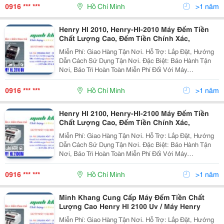
@@@ Máy Đếm Tiền Cao
0916 *** ***
Hồ Chí Minh
>1 năm
Henry Hl 2010, Henry-Hl-2010 Máy Đếm Tiền
Chất Lượng Cao, Đếm Tiền Chính Xác,
Miễn Phí: Giao Hàng Tận Nơi. Hỗ Trợ: Lắp Đặt, Hướng
Dẫn Cách Sử Dụng Tận Nơi. Đặc Biệt: Bảo Hành Tận
Nơi, Bảo Trì Hoàn Toàn Miễn Phí Đối Với Máy
Photocopy. @@@ Đại Siêu Thị Máy Văn Phòng @@@
@@@ Máy Đếm Tiền Cao
0916 *** ***
Hồ Chí Minh
>1 năm
Henry Hl 2100, Henry-Hl-2100 Máy Đếm Tiền
Chất Lượng Cao, Đếm Tiền Chính Xác,
Miễn Phí: Giao Hàng Tận Nơi. Hỗ Trợ: Lắp Đặt, Hướng
Dẫn Cách Sử Dụng Tận Nơi. Đặc Biệt: Bảo Hành Tận
Nơi, Bảo Trì Hoàn Toàn Miễn Phí Đối Với Máy
Photocopy. @@@ Đại Siêu Thị Máy Văn Phòng @@@
@@@ Máy Đếm Tiền Cao
0916 *** ***
Hồ Chí Minh
>1 năm
Minh Khang Cung Cấp Máy Đếm Tiền Chất
Lượng Cao Henry Hl 2100 Uv / Máy Henry
Miễn Phí: Giao Hàng Tận Nơi. Hỗ Trợ: Lắp Đặt, Hướng