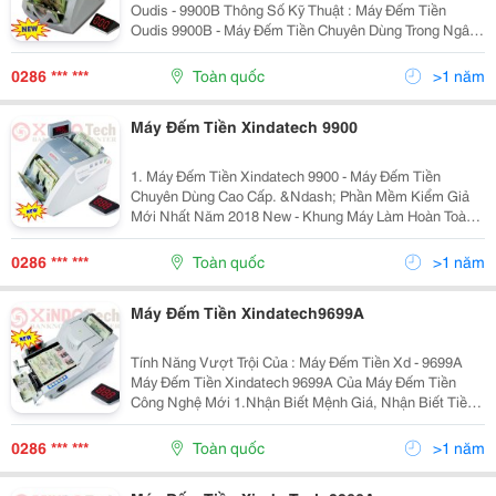
Oudis - 9900B Thông Số Kỹ Thuật : Máy Đếm Tiền
Oudis 9900B - Máy Đếm Tiền Chuyên Dùng Trong Ngân
Hàng, Kho Bạc Và Các Tổ Chức Tín Dụng &Ndash;
Đếm Số Tiền Lớn Từ
0286 *** ***
Toàn quốc
>1 năm
Máy Đếm Tiền Xindatech 9900
1. Máy Đếm Tiền Xindatech 9900 - Máy Đếm Tiền
Chuyên Dùng Cao Cấp. &Ndash; Phần Mềm Kiểm Giả
Mới Nhất Năm 2018 New - Khung Máy Làm Hoàn Toàn
Bằng Thép Không Gỉ - Có 3 Mắt Màu Sử Dụng 18 Led
Trắng Siêu Sáng Soi Hình Chìm. - Sử Dụng 02 Bộ Mắt
0286 *** ***
Toàn quốc
>1 năm
Đếm Ri
Máy Đếm Tiền Xindatech9699A
Tính Năng Vượt Trội Của : Máy Đếm Tiền Xd - 9699A
Máy Đếm Tiền Xindatech 9699A Của Máy Đếm Tiền
Công Nghệ Mới 1.Nhận Biết Mệnh Giá, Nhận Biết Tiền
Lẫn Loại: 2. Phát Hiện Tiền Giả ,Siêu Giả Chính Xác 3.
Chia Mẻ (Chia Tờ) Ấn Định Số Tờ 4
0286 *** ***
Toàn quốc
>1 năm