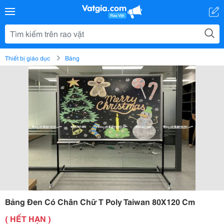
Thiết bị giáo dục
Bảng
Bảng Đen Có Chân Chữ T Poly Taiwan 80X120 Cm
( HẾT HẠN )