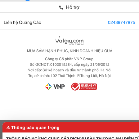
Hỗ trợ
Liên hệ Quảng Cáo
02439747875
MUA SẮM HẠNH PHÚC, KINH DOANH HIỆU QUẢ
Công ty Cổ phần VNP Group.
Số GCNDT: 0102015284, cấp ngày 21/06/2012
Nơi cấp: Sở kế hoạch và đầu tư thành phố Hà Nội
Trụ sở chính: 102 Thái Thịnh, P. Trung Liệt, Hà Nội
⚠️ Thông báo quan trọng
THÔNG BÁO NGỪNG CUNG CẤP DỊCH VỤ SÀN THƯƠNG MẠI ĐIỆN T