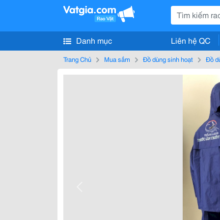
Danh mục
Liên hệ QC
Trang Chủ
Mua sắm
Đồ dùng sinh hoạt
Đồ d