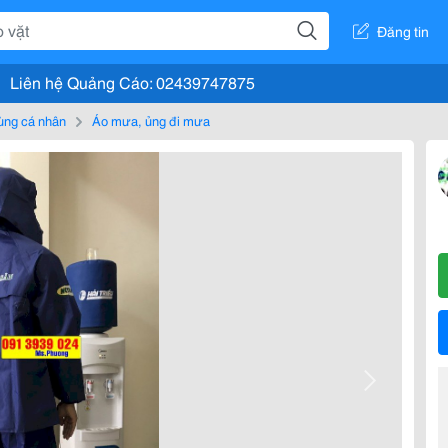
Đăng tin
Liên hệ Quảng Cáo: 02439747875
ùng cá nhân
Áo mưa, ủng đi mưa