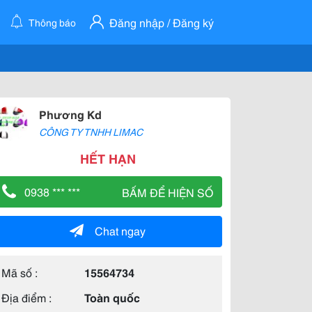
Đăng nhập / Đăng ký
Thông báo
Phương Kd
CÔNG TY TNHH LIMAC
HẾT HẠN
0938 *** ***
BẤM ĐỂ HIỆN SỐ
Chat ngay
Mã số :
15564734
Địa điểm :
Toàn quốc