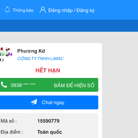
Đăng nhập / Đăng ký
Thông báo
Phương Kd
CÔNG TY TNHH LIMAC
HẾT HẠN
0938 *** ***
BẤM ĐỂ HIỆN SỐ
Chat ngay
Mã số :
15590779
Địa điểm :
Toàn quốc