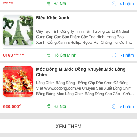
01684589528/0983922654 Địa Chỉ: Đội 8 - Thôn Phú
*** ***
Hà Nội
>1 năm
Trạch - Xã Mễ S
Điêu Khắc Xanh
Cây Tạo Hình Công Ty Tnhh Tân Tương Lai Lt &Ndash;
Cung Cấp Các Sản Phẩm Cây Tạo Hình, Hàng Rào
Xanh, Cổng Xanh &Hellip; Ngoài Ra, Chúng Tôi Có Thể
Tạo Nên Tác Phẩm Theo Ý Tưởng Của Quý Khách. Liên
Hệ: 0163. 854.1636 Hoặc 094. 215. 65. 65 Nhà Chòi, N
0163 *** ***
Hồ Chí Minh
>1 năm
Móc Đồng Mi,Móc Đồng Khuyên,Móc Lồng
Chim
Lồng Chim Bằng Đồng - Đẳng Cấp Dân Chơi Đồ Đồng
Việt Www.dodong.com.vn Chuyên Sản Xuất Lồng Chim
Bằng Đồng,Móc Lồng Chim Bằng Đồng Cao Cấp - Chất
Liệu Đồng Vàng Sáng Bóng,Độ Tinh Xảo Cao Cấp - Đặt
Hàng Theo Mẫu Mã,Kích Thước
₫
620.000
Hà Nội
>1 năm
XEM THÊM