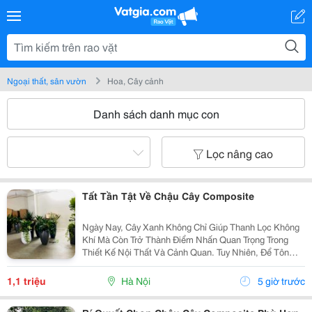
Ngoại thất, sân vườn
Hoa, Cây cảnh
Danh sách danh mục con
Lọc nâng cao
Tất Tần Tật Về Chậu Cây Composite
Ngày Nay, Cây Xanh Không Chỉ Giúp Thanh Lọc Không
Khí Mà Còn Trở Thành Điểm Nhấn Quan Trọng Trong
Thiết Kế Nội Thất Và Cảnh Quan. Tuy Nhiên, Để Tôn
Lên Vẻ Đẹp Của Cây Và Tạo Nên Một Tổng Thể Hài
Hòa, Việc Lựa Chọn Chậu Trồng Cây Phù Hợp Là Điều
1,1 triệu
Hà Nội
5 giờ trước
Không...