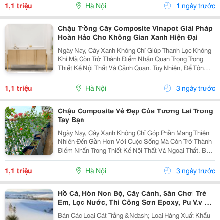
Bền Cao, Tính Thẩm Mỹ Tốt Và Phù Hợp Với Nhiều...
1,1 triệu
Hà Nội
1 ngày trước
Chậu Trồng Cây Composite Vinapot Giải Pháp
Hoàn Hảo Cho Không Gian Xanh Hiện Đại
Ngày Nay, Cây Xanh Không Chỉ Giúp Thanh Lọc Không
Khí Mà Còn Trở Thành Điểm Nhấn Quan Trọng Trong
Thiết Kế Nội Thất Và Cảnh Quan. Tuy Nhiên, Để Tôn
Lên Vẻ Đẹp Của Cây Và Tạo Nên Một Tổng Thể Hài
Hòa, Việc Lựa Chọn Chậu Trồng Cây Phù Hợp Là Điều
1,1 triệu
Hà Nội
3 ngày trước
Không...
Chậu Composite Vẻ Đẹp Của Tương Lai Trong
Tay Bạn
Ngày Nay, Cây Xanh Không Chỉ Góp Phần Mang Thiên
Nhiên Đến Gần Hơn Với Cuộc Sống Mà Còn Trở Thành
Điểm Nhấn Trong Thiết Kế Nội Thất Và Ngoại Thất. Bên
Cạnh Việc Lựa Chọn Loại Cây Phù Hợp, Một Chiếc
Chậu Đẹp, Bền Và Hài Hòa Với Không Gian Cũng
1,1 triệu
Hà Nội
3 ngày trước
Đóng...
Hồ Cá, Hòn Non Bộ, Cây Cảnh, Sân Chơi Trẻ
Em, Lọc Nước, Thi Công Sơn Epoxy, Pu V.v Có
Sẵn Cát Trắng
Bán Các Loại Cát Trắng &Ndash; Loại Hàng Xuất Khẩu