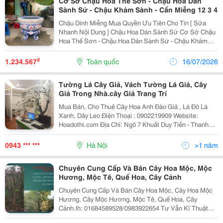
Cơ Sở Chậu Hoa Thế Sơn - Chậu Hoa Dán
Sành Sứ - Chậu Khảm Sành - Cẩn Miễng 12 3 4
Chậu Dính Miễng Mua Quyền Ưu Tiên Cho Tin [ Sửa
Nhanh Nội Dung ] Chậu Hoa Dán Sành Sứ Cơ Sở Chậu
Hoa Thế Sơn - Chậu Hoa Dán Sành Sứ - Chậu Khảm
Sành - Cẩn Miễng -Kiểu Dáng Tinh Tế Trang Nhã Phù
Hợp Không Gian Căn Nhà Bạn -Với Nhiều Mẫu Mã...
₫
1.234.567
Toàn quốc
16/07/2026
Tường Lá Cây Giả, Vách Tường Lá Giả, Cây
Giả Trong Nhà.cây Giả Trang Trí
Mua Bán, Cho Thuê Cây Hoa Anh Đào Giả , Lá Đỏ Lá
Xanh, Dây Leo Điện Thoại : 0902219909 Website:
Hoadothi.com Địa Chỉ: Ngõ 7 Khuất Duy Tiến - Thanh
Xuân -Hà Nội Email: Hoadothihanoi@Gmail.com
Facebook: Https://Www.facebook.com/ Shopcay.
0943 *** ***
Hà Nội
>1 năm
Chuyên Cung Cấp Và Bán Cây Hoa Mộc, Mộc
Hương, Mộc Tê, Quế Hoa, Cây Cảnh
Chuyên Cung Cấp Và Bán Cây Hoa Mộc, Cây Hoa Mộc
Hương, Cây Mộc Hương, Mộc Tê, Quế Hoa, Cây
Cảnh.lh: 01684589528/0983922654 Tư Vẫn Kĩ Thuật
Trồng Và Chăm Sóc Liên Hệ: Ông Chuốt -