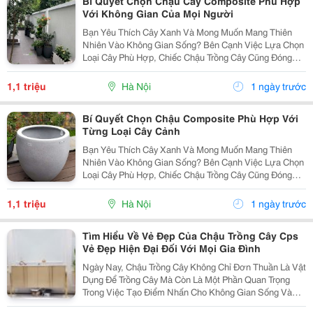
Bí Quyết Chọn Chậu Cây Composite Phù Hợp
Với Không Gian Của Mọi Người
Bạn Yêu Thích Cây Xanh Và Mong Muốn Mang Thiên
Nhiên Vào Không Gian Sống? Bên Cạnh Việc Lựa Chọn
Loại Cây Phù Hợp, Chiếc Chậu Trồng Cây Cũng Đóng
Vai Trò Vô Cùng Quan Trọng. Không Chỉ Là Nơi Giúp
Cây Phát Triển Khỏe Mạnh, Chậu Còn Góp Phần Tạo
1,1 triệu
Hà Nội
1 ngày trước
Nên Vẻ...
Bí Quyết Chọn Chậu Composite Phù Hợp Với
Từng Loại Cây Cảnh
Bạn Yêu Thích Cây Xanh Và Mong Muốn Mang Thiên
Nhiên Vào Không Gian Sống? Bên Cạnh Việc Lựa Chọn
Loại Cây Phù Hợp, Chiếc Chậu Trồng Cây Cũng Đóng
Vai Trò Vô Cùng Quan Trọng. Không Chỉ Là Nơi Giúp
Cây Phát Triển Khỏe Mạnh, Chậu Còn Góp Phần Tạo
1,1 triệu
Hà Nội
1 ngày trước
Nên Vẻ...
Tìm Hiểu Về Vẻ Đẹp Của Chậu Trồng Cây Cps
Vẻ Đẹp Hiện Đại Đối Với Mọi Gia Đình
Ngày Nay, Chậu Trồng Cây Không Chỉ Đơn Thuần Là Vật
Dụng Để Trồng Cây Mà Còn Là Một Phần Quan Trọng
Trong Việc Tạo Điểm Nhấn Cho Không Gian Sống Và
Làm Việc. Vì Vậy, Việc Lựa Chọn Một Sản Phẩm Có Độ