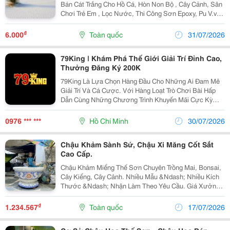
Bán Cát Trắng Cho Hồ Cá, Hòn Non Bộ , Cây Cảnh, Sân
Chơi Trẻ Em , Lọc Nước, Thi Công Sơn Epoxy, Pu V.v
Chuyên Cung Cấp Các Loại Cát Trắng Thạch Anh (Chất
Lượng Xuất Khẩu), Từ Loại Mịn Như Bột...
₫
6.000
Toàn quốc
31/07/2026
79King | Khám Phá Thế Giới Giải Trí Đỉnh Cao,
Thưởng Đăng Ký 200K
79King Là Lựa Chọn Hàng Đầu Cho Những Ai Đam Mê
Giải Trí Và Cá Cược. Với Hàng Loạt Trò Chơi Bài Hấp
Dẫn Cùng Những Chương Trình Khuyến Mãi Cực Kỳ
Hấp Dẫn, Bạn Sẽ Không Bao Giờ Muốn Rời Khỏi Sân
Chơi Này. Tham Gia Ngay Để Trải Nghiệm Cảm Giác
0976 *** ***
Hồ Chí Minh
30/07/2026
Hồi Hộp...
Chậu Khảm Sành Sứ, Chậu Xi Măng Cốt Sắt
Cao Cấp.
Chậu Khảm Miểng Thế Sơn Chuyên Trồng Mai, Bonsai,
Cây Kiểng, Cây Cảnh. Nhiều Mẫu &Ndash; Nhiều Kích
Thước &Ndash; Nhận Làm Theo Yêu Cầu. Giá Xưởng.
Giao Hàng Toàn Quốc. Thủ Đức, Tp.hcm Zalo/Hotline:
0933 181 317 #Chaukhammieng...
₫
1.234.567
Toàn quốc
17/07/2026