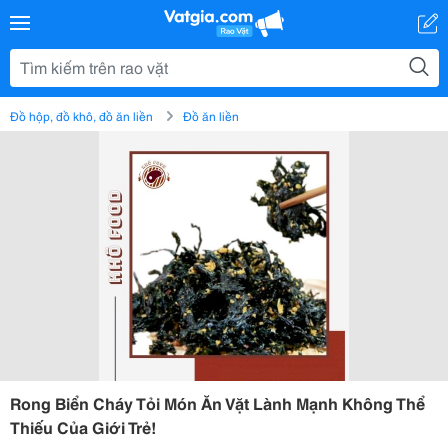
Đồ hộp, đồ khô, đồ ăn liền
Đồ ăn liền
Rong Biển Cháy Tỏi Món Ăn Vặt Lành Mạnh Không Thể
Thiếu Của Giới Trẻ!