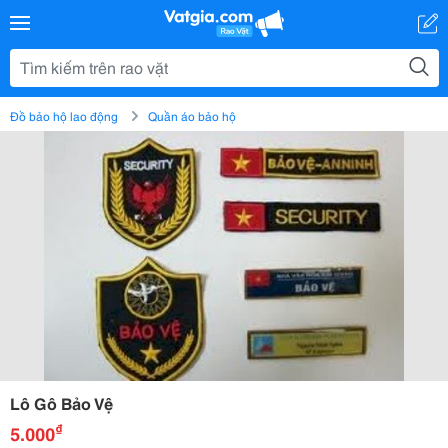
Đồ bảo hộ lao động
Quần áo bảo hộ
Lô Gô Bảo Vệ
₫
5.000