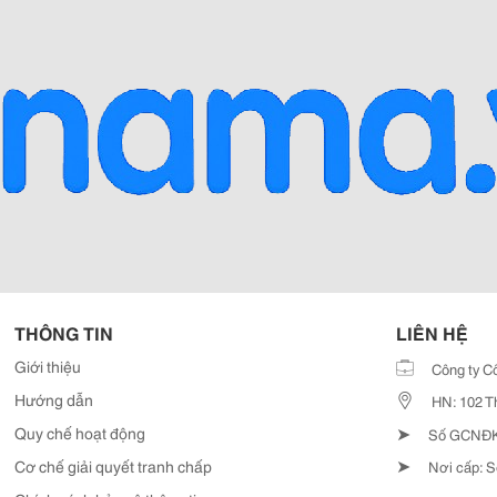
THÔNG TIN
LIÊN HỆ
Giới thiệu
Công ty C
Hướng dẫn
HN: 102 T
➤
Quy chế hoạt động
Số GCNĐKD
➤
Cơ chế giải quyết tranh chấp
Nơi cấp: S