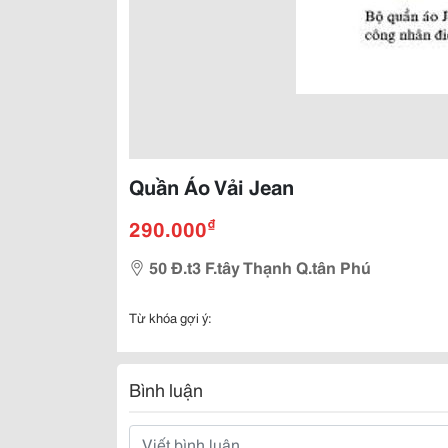
Quần Áo Vải Jean
₫
290.000
50 Đ.t3 F.tây Thạnh Q.tân Phú
Từ khóa gợi ý:
Bình luận