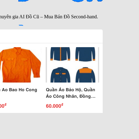
 Ao Bao Ho Cong
Quần Áo Bảo Hộ, Quần
n
Áo Công Nhân, Đồng
Phục Bảo Hộ
₫
₫
00
60.000