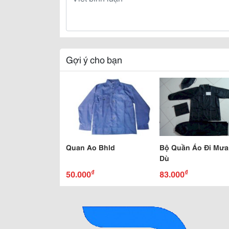
Gợi ý cho bạn
Quan Ao Bhld
Bộ Quần Áo Đi Mưa
Dù
₫
₫
50.000
83.000