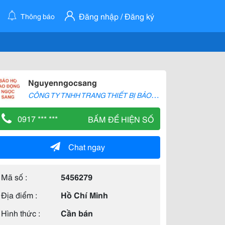
Đăng nhập / Đăng ký
Thông báo
Nguyenngocsang
C
ÔNG TY TNHH TRANG THIẾT BỊ BẢO HỘ SANG 38 - 0917261963
0917 *** ***
BẤM ĐỂ HIỆN SỐ
Chat ngay
Mã số :
5456279
Địa điểm :
Hồ Chí Minh
Hình thức :
Cần bán