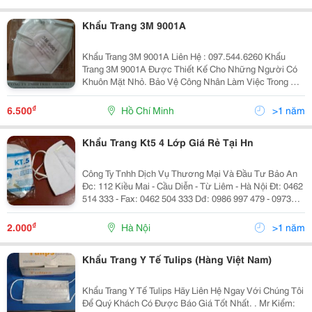
Khẩu Trang 3M 9001A
Khẩu Trang 3M 9001A Liên Hệ : 097.544.6260 Khẩu
Trang 3M 9001A Được Thiết Kế Cho Những Người Có
Khuôn Mặt Nhỏ. Bảo Vệ Công Nhân Làm Việc Trong Môi
Trường Hóa Chất. Thoải Mái Và Dễ Dàng Sử Dụng Giúp
Công Nhân Kéo Dài Thời Gian Làm Việc Khi
₫
6.500
Hồ Chí Minh
>1 năm
Khẩu Trang Kt5 4 Lớp Giá Rẻ Tại Hn
Công Ty Tnhh Dịch Vụ Thương Mại Và Đầu Tư Bảo An
Đc: 112 Kiều Mai - Cầu Diễn - Từ Liêm - Hà Nội Đt: 0462
514 333 - Fax: 0462 504 333 Dđ: 0986 997 479 - 0973
595 186 Email: Baoholaodongbaoan112@Gmail.com
Website: Baoholaodongbaoan.vn
₫
2.000
Hà Nội
>1 năm
Khẩu Trang Y Tế Tulips (Hàng Việt Nam)
Khẩu Trang Y Tế Tulips Hãy Liên Hệ Ngay Với Chúng Tôi
Để Quý Khách Có Được Báo Giá Tốt Nhất. . Mr Kiểm: