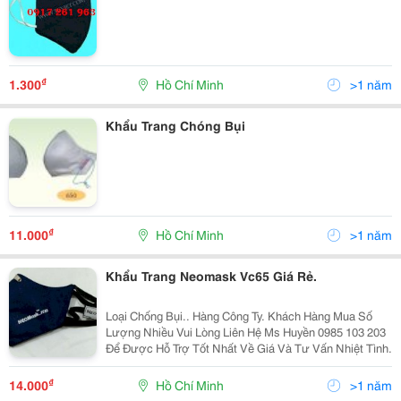
₫
1.300
Hồ Chí Minh
>1 năm
Khẩu Trang Chóng Bụi
₫
11.000
Hồ Chí Minh
>1 năm
Khẩu Trang Neomask Vc65 Giá Rẻ.
Loại Chống Bụi.. Hàng Công Ty. Khách Hàng Mua Số
Lượng Nhiều Vui Lòng Liên Hệ Ms Huyền 0985 103 203
Để Được Hỗ Trợ Tốt Nhất Về Giá Và Tư Vấn Nhiệt Tình.
₫
14.000
Hồ Chí Minh
>1 năm