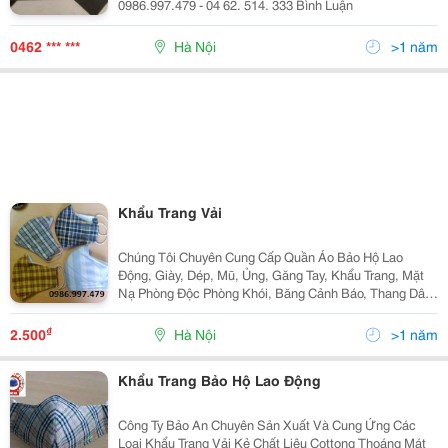
0986.997.479 - 04 62. 514. 333 Bình Luận
0462 *** ***
Hà Nội
>1 năm
Khẩu Trang Vải
Chúng Tôi Chuyên Cung Cấp Quần Áo Bảo Hộ Lao
Động, Giày, Dép, Mũ, Ủng, Găng Tay, Khẩu Trang, Mặt
Nạ Phòng Độc Phòng Khói, Băng Cảnh Báo, Thang Dây,
Dây An Toàn, Vệ Sinh Công Nghiệp, Giẻ Lau Trắng , Giẻ
Lau Màu, Và Các Thiết Bị Phòng Cháy Chữa Cháy,..
₫
2.500
Hà Nội
>1 năm
Khẩu Trang Bảo Hộ Lao Động
Công Ty Bảo An Chuyên Sản Xuất Và Cung Ứng Các
Loại Khẩu Trang Vải Kẻ Chất Liệu Cottong Thoáng Mát