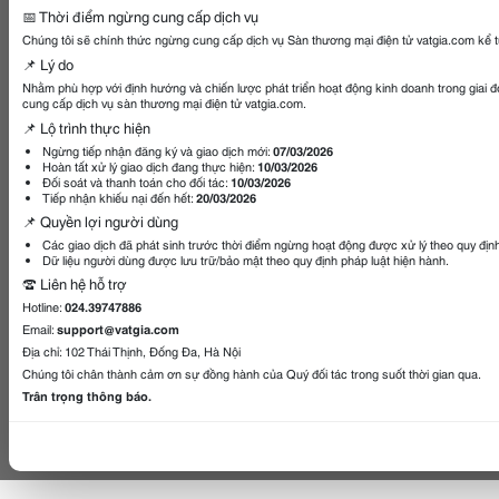
📅 Thời điểm ngừng cung cấp dịch vụ
Chúng tôi sẽ chính thức ngừng cung cấp dịch vụ Sàn thương mại điện tử vatgia.com kể 
📌 Lý do
Nhằm phù hợp với định hướng và chiến lược phát triển hoạt động kinh doanh trong giai 
cung cấp dịch vụ sàn thương mại điện tử vatgia.com.
📌 Lộ trình thực hiện
Ngừng tiếp nhận đăng ký và giao dịch mới:
07/03/2026
Hoàn tất xử lý giao dịch đang thực hiện:
10/03/2026
Đối soát và thanh toán cho đối tác:
10/03/2026
Tiếp nhận khiếu nại đến hết:
20/03/2026
📌 Quyền lợi người dùng
Các giao dịch đã phát sinh trước thời điểm ngừng hoạt động được xử lý theo quy địn
Dữ liệu người dùng được lưu trữ/bảo mật theo quy định pháp luật hiện hành.
☎️ Liên hệ hỗ trợ
Hotline:
024.39747886
Email:
support@vatgia.com
Địa chỉ: 102 Thái Thịnh, Đống Đa, Hà Nội
Chúng tôi chân thành cảm ơn sự đồng hành của Quý đối tác trong suốt thời gian qua.
Trân trọng thông báo.