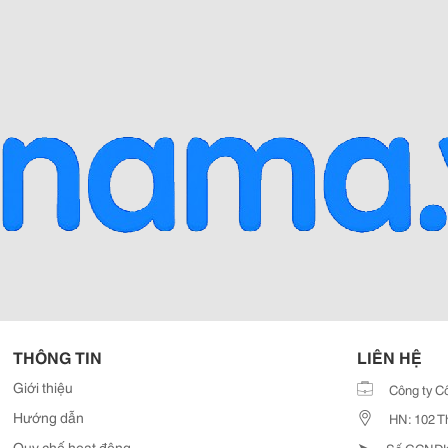
THÔNG TIN
LIÊN HỆ
Giới thiệu
Công ty C
Hướng dẫn
HN: 102 T
➤
Quy chế hoạt động