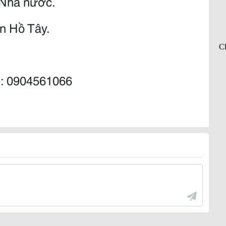
 Nhà nước.
ần Hồ Tây.
ệ: 0904561066