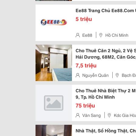
Ee88 Trang Chủ Ee88.Com 
5 triệu
Ee88
Hồ Chí Minh
Cho Thuê Căn 2 Ngủ, 2 Vệ 
Hải Dương, 68M2, Căn Góc,
7,5 triệu
Nguyễn Quân
Bạch Đ
Cho Thuê Nhà Biệt Thự 2 M
9, Tp. Hồ Chí Minh
75 triệu
Văn Sang
Kdc Gia Hòa
Nhà Thật, Sổ Hồng Thật, C