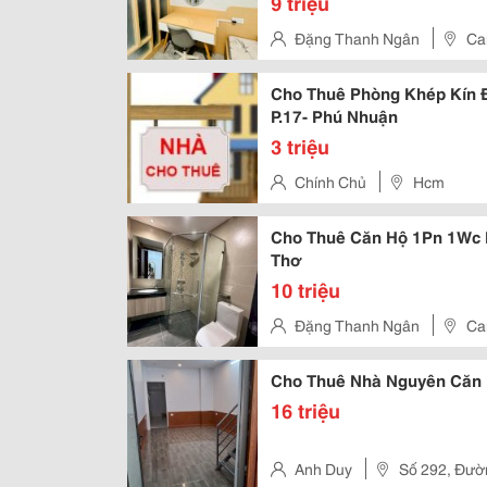
9 triệu
Đặng Thanh Ngân
Ca
Cho Thuê Phòng Khép Kín Đ
P.17- Phú Nhuận
3 triệu
Chính Chủ
Hcm
Cho Thuê Căn Hộ 1Pn 1Wc F
Thơ
10 triệu
Đặng Thanh Ngân
Ca
Cho Thuê Nhà Nguyên Căn 
16 triệu
Anh Duy
Số 292, Đườ