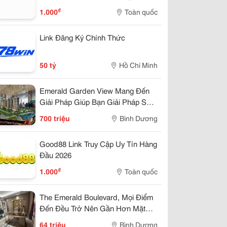
100%
₫
1.000
Toàn quốc
Link Đăng Ký Chính Thức
50 tỷ
Hồ Chí Minh
Emerald Garden View Mang Đến
Giải Pháp Giúp Bạn Giải Pháp Sở
Hửu Chỉ 7Tr/Tháng
700 triệu
Bình Dương
Good88 Link Truy Cập Uy Tín Hàng
Đầu 2026
₫
1.000
Toàn quốc
The Emerald Boulevard, Mọi Điểm
Đến Đều Trở Nên Gần Hơn Mặt
Tiền Quốc Lộ 13
64 triệu
Bình Dương