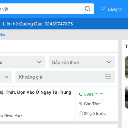
Đăng tin
Liên hệ Quảng Cáo: 02439747875
nhà
T
Khoảng giá
ội Thất, Dọn Vào Ở Ngay Tại Trung
0961 *** ***
Cần Thơ
20 giờ trước
ra River Park