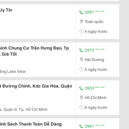
Uy Tín
0281 *** ***
Toàn quốc
4 ngày trước
Sinh Chung Cư Trần Hưng Đạo, Tp
0973 *** ***
 Giá Tốt
Hải Dương
5 ngày trước
ằng Lake View
t Đường Chính, Kdc Gia Hòa, Quận
0933 *** ***
Hồ Chí Minh
6 ngày trước
, Quận 9, Tp. Hồ Chí Minh
hính Sách Thanh Toán Dễ Dàng
0961 *** ***