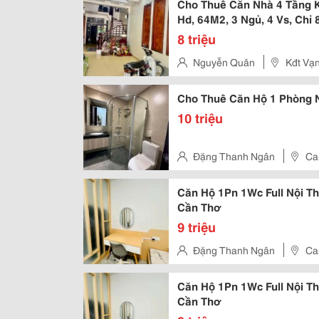
Cho Thuê Căn Nhà 4 Tầng K
Hd, 64M2, 3 Ngủ, 4 Vs, Chỉ 8
8 triệu
Nguyễn Quân
Kđt Vạ
Cho Thuê Căn Hộ 1 Phòng N
10 triệu
Đặng Thanh Ngân
Ca
Căn Hộ 1Pn 1Wc Full Nội T
Cần Thơ
9 triệu
Đặng Thanh Ngân
Ca
Căn Hộ 1Pn 1Wc Full Nội T
Cần Thơ