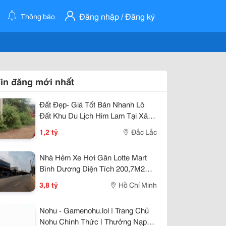
Đăng nhập / Đăng ký
Thông báo
in đăng mới nhất
Đất Đẹp- Giá Tốt Bán Nhanh Lô
Đất Khu Du Lịch Him Lam Tại Xã
Cư Suê, Huyện Cư M''gar, Đắk Lắk
1,2 tỷ
Đắc Lắc
Nhà Hẻm Xe Hơi Gân Lotte Mart
Bình Dương Diện Tích 200,7M2
Giá 3Ty800
3,8 tỷ
Hồ Chí Minh
Nohu - Gamenohu.lol | Trang Chủ
Nohu Chính Thức | Thưởng Nạp