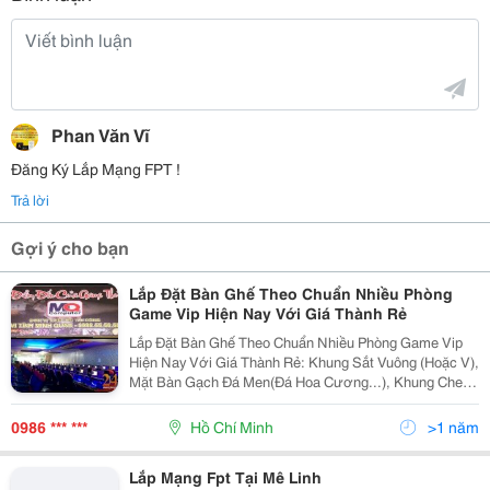
Phan Văn Vĩ
Đăng Ký Lắp Mạng FPT !
Trả lời
Gợi ý cho bạn
Lắp Đặt Bàn Ghế Theo Chuẩn Nhiều Phòng
Game Vip Hiện Nay Với Giá Thành Rẻ
Lắp Đặt Bàn Ghế Theo Chuẩn Nhiều Phòng Game Vip
Hiện Nay Với Giá Thành Rẻ: Khung Sắt Vuông (Hoặc V),
Mặt Bàn Gạch Đá Men(Đá Hoa Cương...), Khung Che
Case Tránh &Quot; Trộm &Quot;. Lắp Đặt Hệ Thống
Mạng, Camera, Dây Điện, Máy Lạnh... Với Giải Pháp Tối
0986 *** ***
Hồ Chí Minh
>1 năm
Ưu, Tiết
Lắp Mạng Fpt Tại Mê Linh