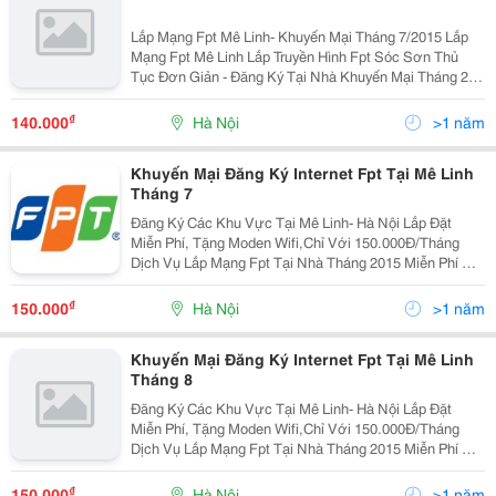
Lắp Mạng Fpt Mê Linh- Khuyến Mại Tháng 7/2015 Lắp
Mạng Fpt Mê Linh Lắp Truyền Hình Fpt Sóc Sơn Thủ
Tục Đơn Giản - Đăng Ký Tại Nhà Khuyến Mại Tháng 2 /
2015 Trang Bị Modem Wifi Miễn Phí Cho Kh Đăng Ký
Internet Fpt Mê Linh Giảm Cước Sử Dụng Liên Tục
₫
140.000
Hà Nội
>1 năm
Khuyến Mại Đăng Ký Internet Fpt Tại Mê Linh
Tháng 7
Đăng Ký Các Khu Vực Tại Mê Linh- Hà Nội Lắp Đặt
Miễn Phí, Tặng Moden Wifi,Chỉ Với 150.000Đ/Tháng
Dịch Vụ Lắp Mạng Fpt Tại Nhà Tháng 2015 Miễn Phí Để
Biết Thêm Chi Tiết Quý Khách Vui Lòng Gọi Tới Số:
0912 913 933, 0915 256 486, 0936 09 646
₫
150.000
Hà Nội
>1 năm
Khuyến Mại Đăng Ký Internet Fpt Tại Mê Linh
Tháng 8
Đăng Ký Các Khu Vực Tại Mê Linh- Hà Nội Lắp Đặt
Miễn Phí, Tặng Moden Wifi,Chỉ Với 150.000Đ/Tháng
Dịch Vụ Lắp Mạng Fpt Tại Nhà Tháng 2015 Miễn Phí Để
Biết Thêm Chi Tiết Quý Khách Vui Lòng Gọi Tới Số:
0912 913 933, 0915 256 486, 0936 09 646
₫
150.000
Hà Nội
>1 năm