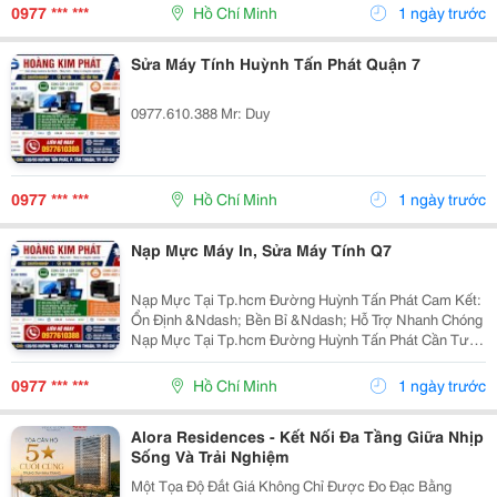
0977 *** ***
Hồ Chí Minh
1 ngày trước
Sửa Máy Tính Huỳnh Tấn Phát Quận 7
0977.610.388 Mr: Duy
0977 *** ***
Hồ Chí Minh
1 ngày trước
Nạp Mực Máy In, Sửa Máy Tính Q7
Nạp Mực Tại Tp.hcm Đường Huỳnh Tấn Phát Cam Kết:
Ổn Định &Ndash; Bền Bỉ &Ndash; Hỗ Trợ Nhanh Chóng
Nạp Mực Tại Tp.hcm Đường Huỳnh Tấn Phát Cần Tư
Vấn &Amp; Báo Giá Liên Hệ Ngay: Nạp Mực Tại
Tp.hcm Đường Huỳnh Tấn Phát 0977 610 388 &Ndash;
0977 *** ***
Hồ Chí Minh
1 ngày trước
Mr. Duy Nạp...
Alora Residences - Kết Nối Đa Tầng Giữa Nhịp
Sống Và Trải Nghiệm
Một Tọa Độ Đắt Giá Không Chỉ Được Đo Đạc Bằng