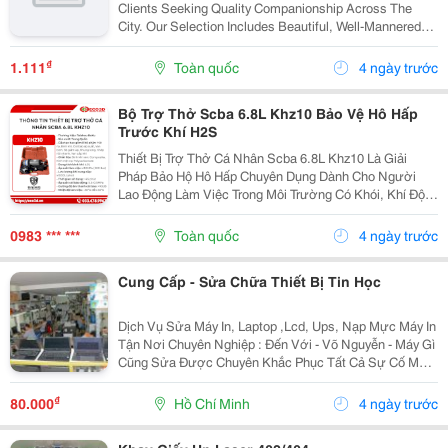
Clients Seeking Quality Companionship Across The
City. Our Selection Includes Beautiful, Well-Mannered
Ladies Available For In-Call And Out-Call Services In
Hotels, Homes, And Private Locations....
₫
1.111
Toàn quốc
4 ngày trước
Bộ Trợ Thở Scba 6.8L Khz10 Bảo Vệ Hô Hấp
Trước Khí H2S
Thiết Bị Trợ Thở Cá Nhân Scba 6.8L Khz10 Là Giải
Pháp Bảo Hộ Hô Hấp Chuyên Dụng Dành Cho Người
Lao Động Làm Việc Trong Môi Trường Có Khói, Khí Độc
Hoặc Thiếu Oxy. Thiết Bị Cung Cấp Nguồn Khí Thở Độc
Lập, Giúp Người Sử Dụng Duy Trì Khả Năng Làm Việc...
0983 *** ***
Toàn quốc
4 ngày trước
Cung Cấp - Sửa Chữa Thiết Bị Tin Học
Dịch Vụ Sửa Máy In, Laptop ,Lcd, Ups, Nạp Mực Máy In
Tận Nơi Chuyên Nghiệp : Đến Với - Võ Nguyễn - Máy Gì
Cũng Sửa Được Chuyên Khắc Phục Tất Cả Sự Cố Máy
In Các Hãng Hp, Canon, Epson, Brother, Panasonic, Oki,
Lexmark, Samsung, Ricoh, Toshiba&Hellip;...
₫
80.000
Hồ Chí Minh
4 ngày trước