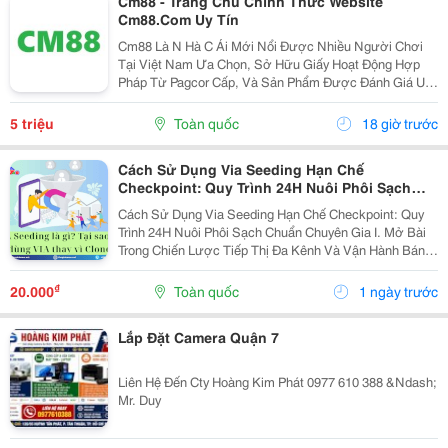
Cm88 - Trang Chủ Chính Thức Website
Cm88.Com Uy Tín
Cm88 Là N Hà C Ái Mới Nổi Được Nhiều Người Chơi
Tại Việt Nam Ưa Chọn, Sở Hữu Giấy Hoạt Động Hợp
Pháp Từ Pagcor Cấp, Và Sản Phẩm Được Đánh Giá Uy
Tín Cao Từ Geotrust. Nh À Cá I Cm88 Mang Đến Nhiều
Sảnh Game Hấp Dẫn Như: Cas Ino, Đ Á G À, Thể Thao,
5 triệu
Toàn quốc
18 giờ trước
N Ổ...
Cách Sử Dụng Via Seeding Hạn Chế
Checkpoint: Quy Trình 24H Nuôi Phôi Sạch
Chuẩn Chuyên Gia
Cách Sử Dụng Via Seeding Hạn Chế Checkpoint: Quy
Trình 24H Nuôi Phôi Sạch Chuẩn Chuyên Gia I. Mở Bài
Trong Chiến Lược Tiếp Thị Đa Kênh Và Vận Hành Bán
Hàng Trên Nền Tảng Facebook Năm 2026, Seeding (Tạo
Hiệu Ứng Đám Đông) Là Yếu Tố Cốt Lõi Giúp...
₫
20.000
Toàn quốc
1 ngày trước
Lắp Đặt Camera Quận 7
Liên Hệ Đến Cty Hoàng Kim Phát 0977 610 388 &Ndash;
Mr. Duy