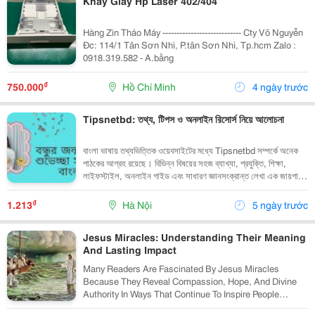
Khay Giấy Hp Laser 402/404
Hàng Zin Tháo Máy ---------------------------- Cty Võ Nguyễn
Đc: 114/1 Tân Sơn Nhì, P.tân Sơn Nhì, Tp.hcm Zalo :
0918.319.582 - A.bằng
₫
750.000
Hồ Chí Minh
4 ngày trước
Tipsnetbd: তথ্য, টিপস ও অনলাইন রিসোর্স নিয়ে আলোচনা
বাংলা ভাষায় তথ্যভিত্তিক ওয়েবসাইটের মধ্যে Tipsnetbd সম্পর্কে অনেক
পাঠকের আগ্রহ রয়েছে। বিভিন্ন বিষয়ের সহজ ব্যাখ্যা, প্রযুক্তি, শিক্ষা,
লাইফস্টাইল, অনলাইন গাইড এবং সাধারণ জ্ঞানসংক্রান্ত লেখা এক জায়গায়
পাওয়ার সুবিধার কারণে এমন প্ল্যাটফর্ম জনপ্রিয়...
₫
1.213
Hà Nội
5 ngày trước
Jesus Miracles: Understanding Their Meaning
And Lasting Impact
Many Readers Are Fascinated By Jesus Miracles
Because They Reveal Compassion, Hope, And Divine
Authority In Ways That Continue To Inspire People
Across Generations. The Accounts Found In The