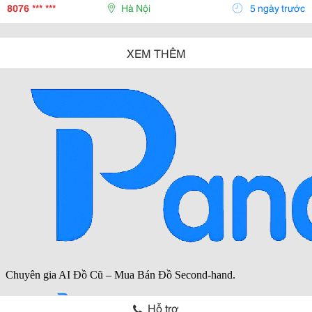
Gospels Describe Extraordinary Events Such As Healing
8076 *** ***
Hà Nội
5 ngày trước
The...
XEM THÊM
Hỗ trợ