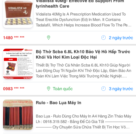
Vidalista 40Mg- Effective Ed Support From
Iyrinhealth Care
Vidalista 40Mg Is A Prescription Medication Used To
Treat Erectile Dysfunction (Ed) In Men. It Contains
Tadalafil, Which Helps Increase Blood Flow To The Penis
During Sexual Stimulation, Making It Easier To Achieve
And Maintain An Erection. Its...
1480 *** ***
2 ngày trước
Bộ Thở Scba 6.8L Kh10 Bảo Vệ Hô Hấp Trước
Khói Và Hơi Kim Loại Độc Hại
Thiết Bị Trợ Thở Cá Nhân Scba 6.8L Kh10 Giúp Người
Lao Động Duy Trì Nguồn Khí Thở Độc Lập, Đảm Bảo An
Toàn Khi Làm Việc Trong Môi Trường Khắc Nghiệt.
Trong Điều Kiện Có Khói Dày Đặc, Khí Độc Hoặc Thiếu
Oxy, Thiết Bị Bảo Vệ Hô Hấp Chuyên Dụng Là Trang...
0983 *** ***
Toàn quốc
3 ngày trước
Rulo - Bao Lụa Máy In
Bao Lụa - Rulo Dùng Cho Máy In A4 Hàng Zin Tháo Máy
Lh : 0918.319.582 - Bằng Để Có Gia Tốt -----------------------
------------- Cty Chuyên Sửa Chữa Thiết Bị Tin Học Võ
Nguyễn Đc : 114/1 Tân Sơn Nhì, P.tân Sơn Nhì, Tp.hcm