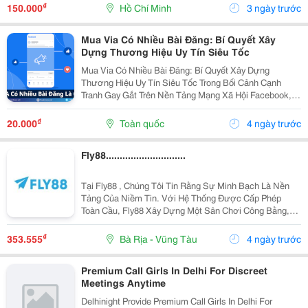
₫
150.000
Hồ Chí Minh
3 ngày trước
Mua Via Có Nhiều Bài Đăng: Bí Quyết Xây
Dựng Thương Hiệu Uy Tín Siêu Tốc
Mua Via Có Nhiều Bài Đăng: Bí Quyết Xây Dựng
Thương Hiệu Uy Tín Siêu Tốc Trong Bối Cảnh Cạnh
Tranh Gay Gắt Trên Nền Tảng Mạng Xã Hội Facebook,
Uy Tín Thương Hiệu (Brand Authority) Chính Là Yếu Tố
Then Chốt Quyết Định Tỷ Lệ Chuyển Đổi Đơn Hàng....
₫
20.000
Toàn quốc
4 ngày trước
Fly88.............................
Tại Fly88 , Chúng Tôi Tin Rằng Sự Minh Bạch Là Nền
Tảng Của Niềm Tin. Với Hệ Thống Được Cấp Phép
Toàn Cầu, Fly88 Xây Dựng Một Sân Chơi Công Bằng,
Nơi Mọi Kết Quả Đều Ngẫu Nhiên Và Quyền Lợi Người
Chơi Được Đặt Lên Hàng Đầu.
₫
353.555
Bà Rịa - Vũng Tàu
4 ngày trước
Premium Call Girls In Delhi For Discreet
Meetings Anytime
Delhinight Provide Premium Call Girls In Delhi For