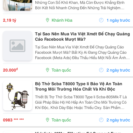
Những Con Số Khô Khan, Mà Còn Được Khẳng Định
Bởi Kết Nối Nhanh Chóng Đến Những Trải Nghiệm
Khác Biệt. Tọa Lạc Tại Vị Trí Độc Tôn Ngay Mũi Vịnh
Nha Trang, Alora Residences Sở Hữu Lợi Thế Kết Nối
2,19 tỷ
Khánh Hòa
1 ngày trước
Toàn...
Tại Sao Nên Mua Via Việt Xmdt Để Chạy Quảng
Cáo Facebook Mượt Mà?
Tại Sao Nên Mua Via Việt Xmdt Để Chạy Quảng Cáo
Facebook Mượt Mà? Bất Kỳ Ai Đang Chạy Quảng Cáo
Facebook (Meta Ads) Đều Thấu Hiểu Một Nỗi Ám Ảnh
Mang Tên: "Tài Khoản Quảng Cáo Bị Vô Hiệu Hóa".
Trong Những Đợt "Bão" Càn Quét Thuật Toán Của
₫
20.000
Toàn quốc
2 ngày trước
Meta,...
Bộ Thở Scba T8000 Type Ii Bảo Vệ An Toàn
Trong Môi Trường Hóa Chất Và Khí Độc
Thiết Bị Trợ Thở Scba T8000 Type Ii Scba-805Mlk-T Là
Giải Pháp Bảo Hộ Hô Hấp An Toàn Cho Môi Trường Có
Khí Độc, Khói Dày Đặc Hoặc Thiếu Oxy. Sản Phẩm
Được Nhiều Doanh Nghiệp Và Lực Lượng Pccc Lựa
Chọn Nhờ Khả Năng Cấp Khí Ổn Định, Độ Bền Cao Và
0983 *** ***
Toàn quốc
2 ngày trước
Vận...