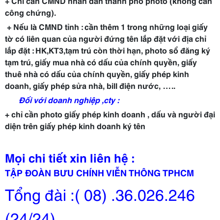
+ Chỉ cần CMND nhân dân thành phố photo (không cần
công chứng).
+ Nếu là CMND tỉnh : cần thêm 1 trong những loại giấy
tờ có liên quan của người đứng tên lắp đặt với địa chỉ
lắp đặt : HK,KT3,tạm trú còn thời hạn, photo sổ đăng ký
tạm trú, giấy mua nhà có dấu của chính quyền, giấy
thuê nhà có dấu của chính quyền, giấy phép kinh
doanh, giấy phép sửa nhà, bill điện nước, …..
Đối với doanh nghiệp ,cty :
+ chỉ cần photo giấy phép kinh doanh , dấu và người đại
diện trên giấy phép kinh doanh ký tên
Mọi chi tiết xin liên hệ :
TẬP ĐOÀN BƯU CHÍNH VIỄN THÔNG TPHCM
Tổng đài :( 08) .36.026.246
(24/24)