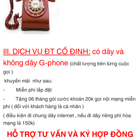
III. DỊCH VỤ ĐT CỐ ĐỊNH:
có dây và
không dây G-phone
(chất lượng trên từng cuộc
gọi )
khuyến mãi như sau:
- Miễn phí lắp đặt
- Tặng 06 tháng gói cước khoán 20k gọi nội mạng miễn
phí ( đối với khách hàng là cá nhân )
(
điều kiện đi chung dây internet , nếu đi dây riêng phí hòa
mạng là 150k
)
HỖ TRỢ TƯ VẤN VÀ KÝ HỢP ĐỒNG