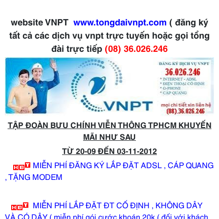
website VNPT
www.tongdaivnpt.com
( đăng ký
tất cả các dịch vụ vnpt trực tuyến hoặc gọi tổng
đài trực tiếp
(08) 36.026.246
TẬP ĐOÀN BƯU CHÍNH VIỄN THÔNG TPHCM KHUYẾN
MÃI NHƯ SAU
TỪ 20-09 ĐẾN 03-11-2012
MIỄN PHÍ ĐĂNG KÝ LẮP ĐẶT ADSL , CÁP QUANG
, TẶNG MODEM
MIỄN PHÍ LẮP ĐẶT ĐT CỐ ĐỊNH , KHÔNG DÂY
VÀ CÓ DÂY ( miễn phí gói cước khoán 20k ( đối với khách