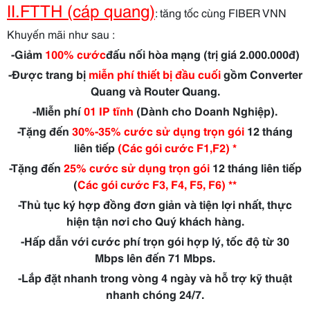
II.FTTH (cáp quang)
:
tăng tốc cùng FIBER VNN
Khuyến mãi như sau :
-Giảm
100% cước
đấu nối hòa mạng (trị giá 2.000.000đ)
-Được trang bị
miễn phí thiết bị đầu cuối
gồm Converter
Quang và Router Quang.
-Miễn phí
01 IP tĩnh
(Dành cho Doanh Nghiệp).
-Tặng đến
30%-
35% cước sử dụng trọn gói
12 tháng
liên tiếp
(Các gói cước F1,F2) *
-Tặng đến
25% cước sử dụng trọn gói
12 tháng liên tiếp
(
Các gói cước F3, F4, F5, F6) **
-Thủ tục ký hợp đồng đơn giản và tiện lợi nhất, thực
hiện tận nơi cho Quý khách hàng.
-Hấp dẫn với cước phí trọn gói hợp lý, tốc độ từ 30
Mbps lên đến 71 Mbps.
-Lắp đặt nhanh trong vòng 4 ngày và hỗ trợ kỹ thuật
nhanh chóng 24/7.