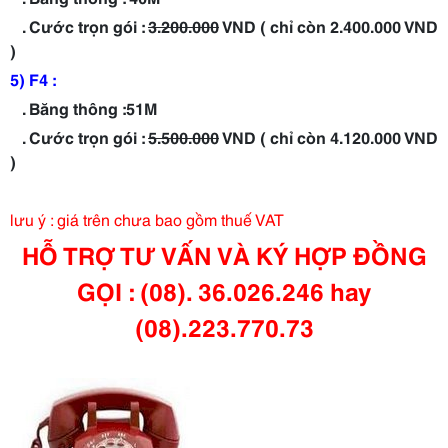
. Cước trọn gói :
3.200.000
VND ( chỉ còn 2.400.000 VND
)
5) F4 :
. Băng thông :51M
. Cước trọn gói :
5.500.000
VND ( chỉ còn 4.120.000 VND
)
lưu ý : giá trên chưa bao gồm thuế VAT
HỖ TRỢ TƯ VẤN VÀ KÝ HỢP ĐỒNG
GỌI : (08). 36.026.246 hay
(08).223.770.73