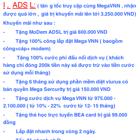
I
.
ADS
L:
( tăn
g tốc truy cập cùng MegaVNN , nhận
được quà lớn , giá trị khuyến mãi lên tới 3.250.000 VND)
Khuyến mãi như sau :
- Tặng MoDem ADSL trị giá 600.000 VND
- Tặng 100% công lắp đặt Mega VNN ( baogồm
công+cáp+ modem)
- Tặng 100% cước phí đấu nối dịch vụ ( khách
hàng chỉ đóng 200k tiền này sẽ được trừ vào tiền cước
sử dụng mỗi tháng)
- Tặng 6 tháng sử dụng phần mềm diệt viurus có
bản quyền Mega Sercurity trị giá 150.000 VND
- Tặng cước dịch vụ Mega VNN từ 975.000 -
2.100.000 ( từ 10% - 22% cước từ 12- 15 tháng)
- Tặng thẻ học trực tuyến BEA card trị giá 99.000
đồng
-
Lắp đặt nhanh trong vòng 2 ngày.
- Tốc độ nhanh nhất.