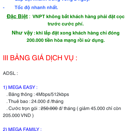
- Tốc độ nhanh nhất.
Đặc Biệt
:
VNPT không bắt khách hàng phải đặt cọc
trước cước phí.
Như vậy
: khi lắp đặt xong khách hàng chỉ đóng
200.000 tiền hòa mạng rồi sử dụng.
III BẢNG GIÁ DỊCH VỤ :
ADSL :
1) MEGA EASY :
. Băng thông : 4Mbps/512kbps
. Thuê bao : 24.000 đ /tháng
. Cước trọn gói :
250.000
đ/ tháng ( giảm 45.000 chỉ còn
205.000 VND )
2) MEGA FAMILY :