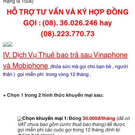
mạng là 150k)
HỖ TRỢ TƯ VẤN VÀ KÝ HỢP ĐỒNG
GỌI : (08). 36.026.246 hay
(08).223.770.73
IV. Dịch Vụ Thuê bao trả sau Vinaphone
và Mobiphone
(
thỏa sức mà gọi cho bạn bè , người
thân ) gọi miễn phí trong vòng 12 tháng .
+ Chọn 1 trong 2 hình thức khuyến mại sau:
Chọn khuyến mại 1
:
Đóng
30.000đ/tháng
(đã có
VAT chưa bao gồm cước thuê bao tháng)
để được
gọi miễn phí các cuộc gọi trong 12 tháng
(tính từ
tháng hoà mạng)