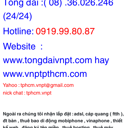
Tổng đài :( 08) .36.026.246
(24/24)
Hotline:
0919.99.80.87
Website :
www.tongdaivnpt.com hay
www.vnptpthcm.com
Yahoo : tphcm.vnpt@gmail.com
nick chat : tphcm.vnpt
Ngoài ra chúng tôi nhận lắp đặt : adsl, cáp quang ( ftth ),
đt bàn , thuê bao di động mobiphone , vinaphone , thiết
kế web , đăng ký tên miền , thuê hosting , thuê máy