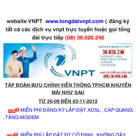
website VNPT
www.tongdaivnpt.com
( đăng ký
tất cả các dịch vụ vnpt trực tuyến hoặc gọi tổng
đài trực tiếp
(08) 36.026.246
TẬP ĐOÀN BƯU CHÍNH VIỄN THÔNG TPHCM KHUYẾN
MÃI NHƯ SAU
TỪ 20-09 ĐẾN 03-11-2012
MIỄN PHÍ ĐĂNG KÝ LẮP ĐẶT ADSL , CÁP QUANG
, TẶNG MODEM
MIỄN PHÍ LẮP ĐẶT ĐT CỐ ĐỊNH , KHÔNG DÂY