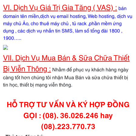
VI. Dịch Vụ Giá Trị Gia Tăng ( VAS) :
bán
domain tên miền,dịch vụ email hosting, Web hosting, dịch vụ
máy chủ Ảo, cho thuê máy chủ , tủ rack ,phần mềm ứng
dụng , các dịch vụ nhắn tin SMS, làm số tổng đài 1800 ,
1900…..
VII. Dịch Vụ Mua Bán & Sữa Chữa Thiết
Bị Viễn Thông :
Nhằm để phục vụ khách hàng ngày
càng tốt hơn chúng tôi nhận Mua Bán và sữa chữa thiết bị
tin học, thiết bị mạng viễn thông.
HỖ TRỢ TƯ VẤN VÀ KÝ HỢP ĐỒNG
GỌI : (08). 36.026.246 hay
(08).223.770.73