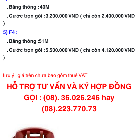
. Băng thông : 40M
. Cước trọn gói :
3.200.000
VND ( chỉ còn 2.400.000 VND
)
5) F4 :
. Băng thông :51M
. Cước trọn gói :
5.500.000
VND ( chỉ còn 4.120.000 VND
)
lưu ý : giá trên chưa bao gồm thuế VAT
HỖ TRỢ TƯ VẤN VÀ KÝ HỢP ĐỒNG
GỌI : (08). 36.026.246 hay
(08).223.770.73