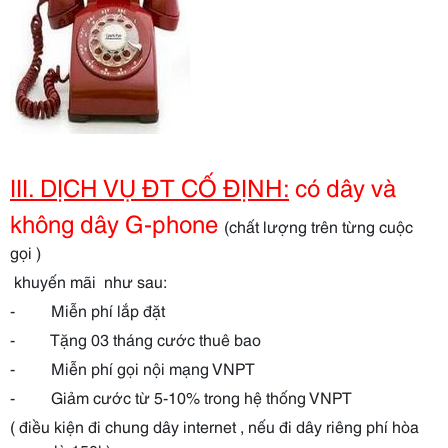
III. DỊCH VỤ ĐT CỐ ĐỊNH:
có dây và
không dây G-phone
(chất lượng trên từng cuộc
gọi )
khuyến mãi như sau:
- Miễn phí lắp đặt
- Tặng 03 tháng cước thuê bao
- Miễn phí gọi nội mạng VNPT
- Giảm cước từ 5-10% trong hệ thống VNPT
( điều kiện đi chung dây internet , nếu đi dây riêng phí hòa