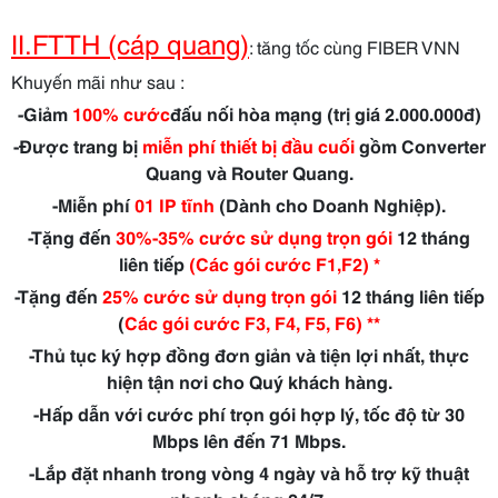
II.FTTH (cáp quang)
:
tăng tốc cùng FIBER VNN
Khuyến mãi như sau :
-Giảm
100% cước
đấu nối hòa mạng (trị giá 2.000.000đ)
-Được trang bị
miễn phí thiết bị đầu cuối
gồm Converter
Quang và Router Quang.
-Miễn phí
01 IP tĩnh
(Dành cho Doanh Nghiệp).
-Tặng đến
30%-
35% cước sử dụng trọn gói
12 tháng
liên tiếp
(Các gói cước F1,F2) *
-Tặng đến
25% cước sử dụng trọn gói
12 tháng liên tiếp
(
Các gói cước F3, F4, F5, F6) **
-Thủ tục ký hợp đồng đơn giản và tiện lợi nhất, thực
hiện tận nơi cho Quý khách hàng.
-Hấp dẫn với cước phí trọn gói hợp lý, tốc độ từ 30
Mbps lên đến 71 Mbps.
-Lắp đặt nhanh trong vòng 4 ngày và hỗ trợ kỹ thuật