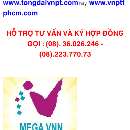
www.tongdaivnpt.com
www.vnptt
hay
phcm.com
HỖ TRỢ TƯ VẤN VÀ KÝ HỢP ĐỒNG
GỌI : (08). 36.026.246 -
(08).223.770.73