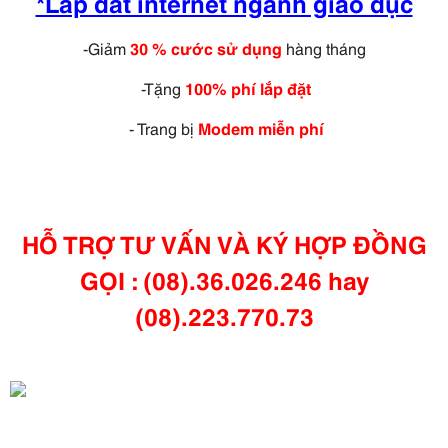
*Lap dat internet ngành giáo dục
-Giảm
30 % cước sử dụng
hàng tháng
-Tặng
100% phí lắp đặt
- Trang bị
Modem miễn phí
HỖ TRỢ TƯ VẤN VÀ KÝ HỢP ĐỒNG
GỌI : (08).36.026.246 hay
(08).223.770.73