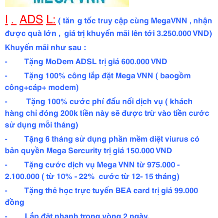
I
.
ADS
L:
( tăn
g tốc truy cập cùng MegaVNN , nhận
được quà lớn , giá trị khuyến mãi lên tới 3.250.000 VND)
Khuyến mãi như sau :
- Tặng MoDem ADSL trị giá 600.000 VND
- Tặng 100% công lắp đặt Mega VNN ( baogồm
công+cáp+ modem)
- Tặng 100% cước phí đấu nối dịch vụ ( khách
hàng chỉ đóng 200k tiền này sẽ được trừ vào tiền cước
sử dụng mỗi tháng)
- Tặng 6 tháng sử dụng phần mềm diệt viurus có
bản quyền Mega Sercurity trị giá 150.000 VND
- Tặng cước dịch vụ Mega VNN từ 975.000 -
2.100.000 ( từ 10% - 22% cước từ 12- 15 tháng)
- Tặng thẻ học trực tuyến BEA card trị giá 99.000
đồng
-
Lắp đặt nhanh trong vòng 2 ngày.