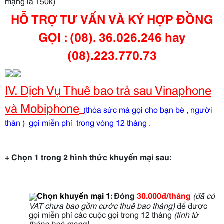
mạng là 150k)
HỖ TRỢ TƯ VẤN VÀ KÝ HỢP ĐỒNG
GỌI : (08). 36.026.246 hay
(08).223.770.73
IV. Dịch Vụ Thuê bao trả sau Vinaphone
và Mobiphone
(
thỏa sức mà gọi cho bạn bè , người
thân ) gọi miễn phí trong vòng 12 tháng .
+ Chọn 1 trong 2 hình thức khuyến mại sau:
Chọn khuyến mại 1
:
Đóng
30.000đ/tháng
(đã có
VAT chưa bao gồm cước thuê bao tháng)
để được
gọi miễn phí các cuộc gọi trong 12 tháng
(tính từ
tháng hoà mạng)