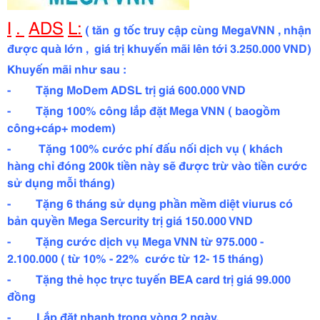
I
.
ADS
L:
( tăn
g tốc truy cập cùng MegaVNN , nhận
được quà lớn , giá trị khuyến mãi lên tới 3.250.000 VND)
Khuyến mãi như sau :
- Tặng MoDem ADSL trị giá 600.000 VND
- Tặng 100% công lắp đặt Mega VNN ( baogồm
công+cáp+ modem)
- Tặng 100% cước phí đấu nối dịch vụ ( khách
hàng chỉ đóng 200k tiền này sẽ được trừ vào tiền cước
sử dụng mỗi tháng)
- Tặng 6 tháng sử dụng phần mềm diệt viurus có
bản quyền Mega Sercurity trị giá 150.000 VND
- Tặng cước dịch vụ Mega VNN từ 975.000 -
2.100.000 ( từ 10% - 22% cước từ 12- 15 tháng)
- Tặng thẻ học trực tuyến BEA card trị giá 99.000
đồng
-
Lắp đặt nhanh trong vòng 2 ngày.