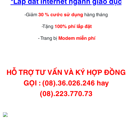
*Lap dat internet ngành giáo dục
-Giảm
30 % cước sử dụng
hàng tháng
-Tặng
100% phí lắp đặt
- Trang bị
Modem miễn phí
HỖ TRỢ TƯ VẤN VÀ KÝ HỢP ĐỒNG
GỌI : (08).36.026.246 hay
(08).223.770.73