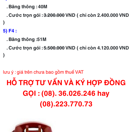
. Băng thông : 40M
. Cước trọn gói :
3.200.000
VND ( chỉ còn 2.400.000 VND
)
5) F4 :
. Băng thông :51M
. Cước trọn gói :
5.500.000
VND ( chỉ còn 4.120.000 VND
)
lưu ý : giá trên chưa bao gồm thuế VAT
HỖ TRỢ TƯ VẤN VÀ KÝ HỢP ĐỒNG
GỌI : (08). 36.026.246 hay
(08).223.770.73