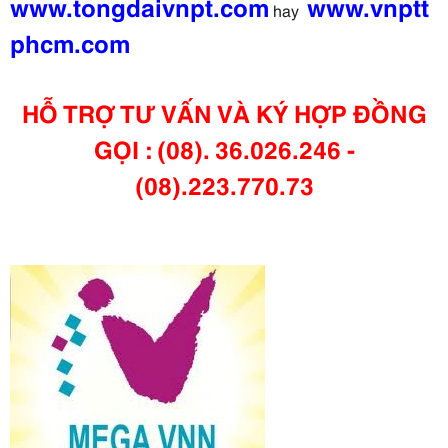
www.tongdaivnpt.com
www.vnptt
hay
phcm.com
HỖ TRỢ TƯ VẤN VÀ KÝ HỢP ĐỒNG
GỌI : (08). 36.026.246 -
(08).223.770.73