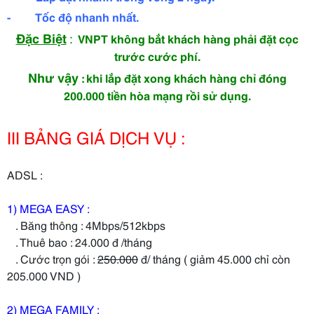
- Tốc độ nhanh nhất.
Đặc Biệt
:
VNPT không bắt khách hàng phải đặt cọc
trước cước phí.
Như vậy
: khi lắp đặt xong khách hàng chỉ đóng
200.000 tiền hòa mạng rồi sử dụng.
III BẢNG GIÁ DỊCH VỤ :
ADSL :
1) MEGA EASY :
. Băng thông : 4Mbps/512kbps
. Thuê bao : 24.000 đ /tháng
. Cước trọn gói :
250.000
đ/ tháng ( giảm 45.000 chỉ còn
205.000 VND )
2) MEGA FAMILY :