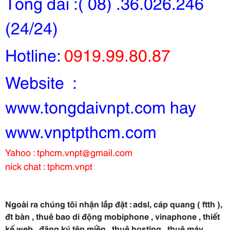
Tổng đài :( 08) .36.026.246
(24/24)
Hotline:
0919.99.80.87
Website :
www.tongdaivnpt.com hay
www.vnptpthcm.com
Yahoo : tphcm.vnpt@gmail.com
nick chat : tphcm.vnpt
Ngoài ra chúng tôi nhận lắp đặt : adsl, cáp quang ( ftth ),
đt bàn , thuê bao di động mobiphone , vinaphone , thiết
kế web , đăng ký tên miền , thuê hosting , thuê máy