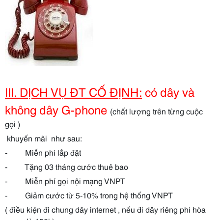
III. DỊCH VỤ ĐT CỐ ĐỊNH:
có dây và
không dây G-phone
(chất lượng trên từng cuộc
gọi )
khuyến mãi như sau:
- Miễn phí lắp đặt
- Tặng 03 tháng cước thuê bao
- Miễn phí gọi nội mạng VNPT
- Giảm cước từ 5-10% trong hệ thống VNPT
( điều kiện đi chung dây internet , nếu đi dây riêng phí hòa