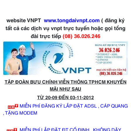
website VNPT
www.tongdaivnpt.com
( đăng ký
tất cả các dịch vụ vnpt trực tuyến hoặc gọi tổng
đài trực tiếp
(08) 36.026.246
TẬP ĐOÀN BƯU CHÍNH VIỄN THÔNG TPHCM KHUYẾN
MÃI NHƯ SAU
TỪ 20-09 ĐẾN 03-11-2012
MIỄN PHÍ ĐĂNG KÝ LẮP ĐẶT ADSL , CÁP QUANG
, TẶNG MODEM
MIỄN PHÍ LẮP ĐẶT ĐT CỐ ĐỊNH , KHÔNG DÂY