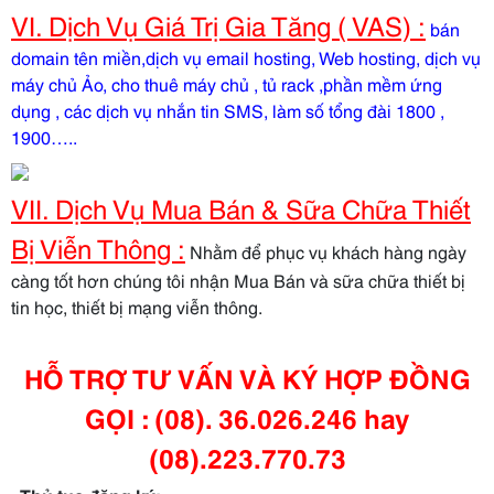
VI. Dịch Vụ Giá Trị Gia Tăng ( VAS) :
bán
domain tên miền,dịch vụ email hosting, Web hosting, dịch vụ
máy chủ Ảo, cho thuê máy chủ , tủ rack ,phần mềm ứng
dụng , các dịch vụ nhắn tin SMS, làm số tổng đài 1800 ,
1900…..
VII. Dịch Vụ Mua Bán & Sữa Chữa Thiết
Bị Viễn Thông :
Nhằm để phục vụ khách hàng ngày
càng tốt hơn chúng tôi nhận Mua Bán và sữa chữa thiết bị
tin học, thiết bị mạng viễn thông.
HỖ TRỢ TƯ VẤN VÀ KÝ HỢP ĐỒNG
GỌI : (08). 36.026.246 hay
(08).223.770.73