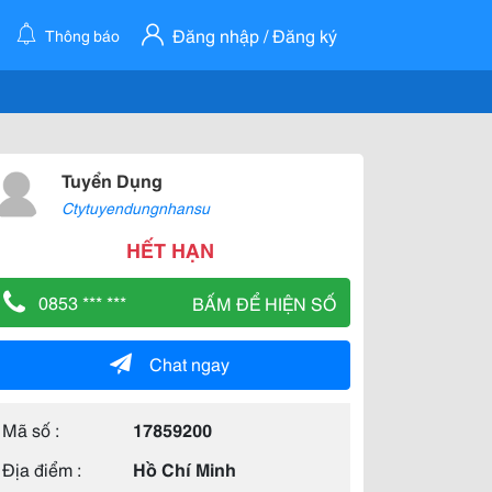
Đăng nhập / Đăng ký
Thông báo
Tuyển Dụng
Ctytuyendungnhansu
HẾT HẠN
0853 *** ***
BẤM ĐỂ HIỆN SỐ
Chat ngay
Mã số :
17859200
Địa điểm :
Hồ Chí Minh