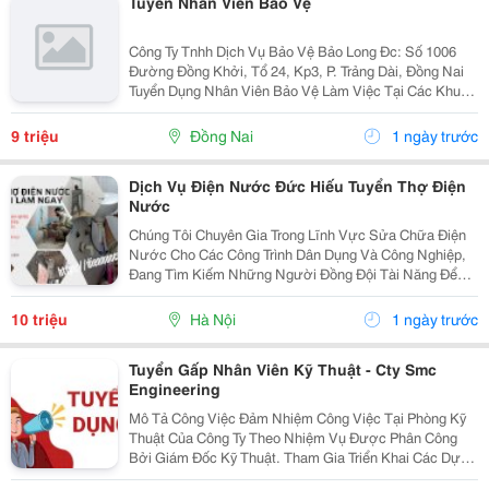
Tuyển Nhân Viên Bảo Vệ
Công Ty Tnhh Dịch Vụ Bảo Vệ Bảo Long Đc: Số 1006
Đường Đồng Khởi, Tổ 24, Kp3, P. Trảng Dài, Đồng Nai
Tuyển Dụng Nhân Viên Bảo Vệ Làm Việc Tại Các Khu
Vực : 1. Khu Vực Nhơn Trạch 2. Kcn Amata- Biên Hoà 2
3. Kcn Lộc An - Bình Sơn 4. Tân...
9 triệu
Đồng Nai
1 ngày trước
Dịch Vụ Điện Nước Đức Hiếu Tuyển Thợ Điện
Nước
Chúng Tôi Chuyên Gia Trong Lĩnh Vực Sửa Chữa Điện
Nước Cho Các Công Trình Dân Dụng Và Công Nghiệp,
Đang Tìm Kiếm Những Người Đồng Đội Tài Năng Để
Cùng Nhau Kiến Tạo Hoàn Thiện Cho Những Công Trình
Chất Lượng, An Toàn Và Bền Vững. Dịch Vụ Điện...
10 triệu
Hà Nội
1 ngày trước
Tuyển Gấp Nhân Viên Kỹ Thuật - Cty Smc
Engineering
Mô Tả Công Việc Đảm Nhiệm Công Việc Tại Phòng Kỹ
Thuật Của Công Ty Theo Nhiệm Vụ Được Phân Công
Bởi Giám Đốc Kỹ Thuật. Tham Gia Triển Khai Các Dự
Án Của Công Ty Trong Việc Cung Cấp, Lắp Đặt Thiết Bị,