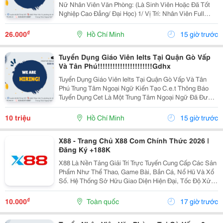
Nữ Nhân Viên Văn Phòng: (Là Sinh Viên Hoặc Đã Tốt
Nghiệp Cao Đẳng/ Đại Học) 1/ Vị Trí: Nhân Viên Full
Time (2 Nam 2 Nữ) Ca Làm: 13:00 Đến 21:00 (1 Tháng
Được Nghỉ Phép 1 Ngày, Và Hưởng Các Ngày...
₫
26.000
Hồ Chí Minh
15 giờ trước
Tuyển Dụng Giáo Viên Ielts Tại Quận Gò Vấp
Và Tân Phú!!!!!!!!!!!!!!!!!!!!!!Gdhx
Tuyển Dụng Giáo Viên Ielts Tại Quận Gò Vấp Và Tân
Phú Trung Tâm Ngoại Ngữ Kiến Tạo C.e.t Thông Báo
Tuyển Dụng Cet Là Một Trung Tâm Ngoại Ngữ Đã Được
Thành Lập 16 Năm Chuyên Về Chương Trình Anh Văn
Học Thuật Ielts &Ndash; Toefl Ibt. Trung Tâm...
10 triệu
Hồ Chí Minh
15 giờ trước
X88 - Trang Chủ X88 Com Chính Thức 2026 |
Đăng Ký +188K
X88 Là Nền Tảng Giải Trí Trực Tuyến Cung Cấp Các Sản
Phẩm Như Thể Thao, Game Bài, Bắn Cá, Nổ Hũ Và Xổ
Số. Hệ Thống Sở Hữu Giao Diện Hiện Đại, Tốc Độ Xử
Lý Ổn Định, Bảo Mật Nhiều Lớp Cùng Đội Ngũ Hỗ Trợ
Khách Hàng 24/7, Mang Đến Trải Nghiệm Giải Trí...
₫
10.000
Toàn quốc
17 giờ trước