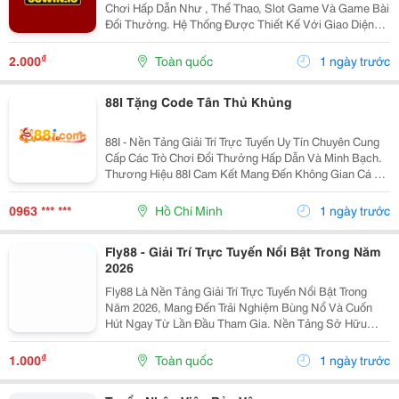
Chơi Hấp Dẫn Như , Thể Thao, Slot Game Và Game Bài
Đổi Thưởng. Hệ Thống Được Thiết Kế Với Giao Diện
Hiện Đại, Tương Thích Tốt Trên Cả Điện Thoại Và Máy
Tính. Công Nghệ Bảo Mật Tiên Tiến Giúp Bảo Vệ...
₫
2.000
Toàn quốc
1 ngày trước
88I Tặng Code Tân Thủ Khủng
88I - Nền Tảng Giải Trí Trực Tuyến Uy Tín Chuyên Cung
Cấp Các Trò Chơi Đổi Thưởng Hấp Dẫn Và Minh Bạch.
Thương Hiệu 88I Cam Kết Mang Đến Không Gian Cá Cư
Ợc An Toàn Cùng Tỷ Lệ Thưởng Cực Cao Cho Mọi
Người Chơi. Tại Đây, Bạn Sẽ Được Tận Hưởng Hệ
0963 *** ***
Hồ Chí Minh
1 ngày trước
Thống...
Fly88 - Giải Trí Trực Tuyến Nổi Bật Trong Năm
2026
Fly88 Là Nền Tảng Giải Trí Trực Tuyến Nổi Bật Trong
Năm 2026, Mang Đến Trải Nghiệm Bùng Nổ Và Cuốn
Hút Ngay Từ Lần Đầu Tham Gia. Nền Tảng Sở Hữu
Thiết Kế Trực Quan, Hiệu Suất Vận Hành Nhanh Nhạy
Cùng Công Nghệ Bảo Mật Vững Chắc. Website:...
₫
1.000
Toàn quốc
1 ngày trước