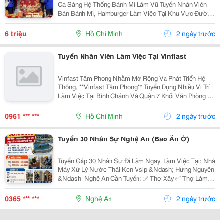
Ca Sáng Hệ Thống Bánh Mì Lâm Vũ Tuyển Nhân Viên
Bán Bánh Mì, Hamburger Làm Việc Tại Khu Vực Đường
Liên Phường &Ndash; Tp. Thủ Đức +++ Thu Nhập:
26.000 - 28.000 Đồng/Giờ. +++ Thưởng Khi Đạt/Vượt...
6 triệu
Hồ Chí Minh
2 ngày trước
Tuyển Nhân Viên Làm Việc Tại Vinflast
Vinfast Tâm Phong Nhằm Mở Rộng Và Phát Triển Hệ
Thống, **Vinfast Tâm Phong** Tuyển Dụng Nhiều Vị Trí
Làm Việc Tại Bình Chánh Và Quận 7 Khối Văn Phòng 1.
Cố Vấn Dịch Vụ : 02 Có Kinh Nghiệm Trên 02 Năm Về
Vinfast 2. Học Việc Cố Vấn Dịch Vụ:...
0961 *** ***
Hồ Chí Minh
2 ngày trước
Tuyển 30 Nhân Sự Nghệ An (Bao Ăn Ở)
Tuyển Gấp 30 Nhân Sự Đi Làm Ngay ️ Làm Việc Tại: Nhà
Máy Xử Lý Nước Thải Kcn Vsip &Ndash; Hưng Nguyên
&Ndash; Nghệ An Cần Tuyển: ✅ Thợ Xây ✅ Thợ Làm
Sắt ✅ Phụ Xây ✅ Phụ Sắt ✅ Phụ Ghép Cốp Pha Mức
Lương Thợ: 400.000 &Ndash;...
0365 *** ***
Nghệ An
2 ngày trước