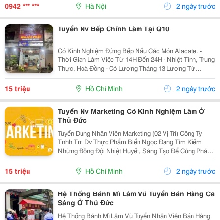
Máy Móc, Hệ Thống Thiết Bị Giặt Là, Hệ Thống...
0942 *** ***
Hà Nội
2 ngày trước
Tuyển Nv Bếp Chính Làm Tại Q10
Có Kinh Nghiệm Đứng Bếp Nấu Các Món Alacate. -
Thời Gian Làm Việc Từ 14H Đến 24H - Nhiệt Tình, Trung
Thực, Hoà Đồng - Có Lương Tháng 13 Lương Từ
13.000.000 Đ - 15.000.000 Đ/Tháng Địa Chỉ: 38 Nguyễn
Ngọc Lộc, Phường Diên Hồng, Tphcm Liên...
15 triệu
Hồ Chí Minh
2 ngày trước
Tuyển Nv Marketing Có Kinh Nghiệm Làm Ở
Thủ Đức
Tuyển Dụng Nhân Viên Marketing (02 Vị Trí) Công Ty
Tnhh Tm Dv Thực Phẩm Biển Ngọc Đang Tìm Kiếm
Những Đồng Đội Nhiệt Huyết, Sáng Tạo Để Cùng Phát
Triển! * Mô Tả Công Việc: - Lên Ý Tưởng Và Sáng Tạo
Nội Dung Hình Ảnh, Video Phục Vụ Hoạt Động...
15 triệu
Hồ Chí Minh
2 ngày trước
Hệ Thống Bánh Mì Lâm Vũ Tuyển Bán Hàng Ca
Sáng Ở Thủ Đức
Hệ Thống Bánh Mì Lâm Vũ Tuyển Nhân Viên Bán Hàng