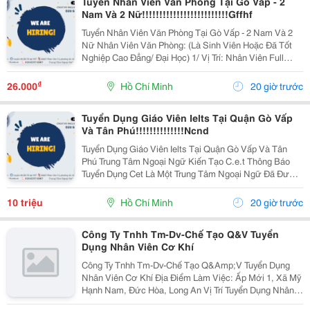
Tuyển Nhân Viên Văn Phòng Tại Gò Vấp - 2
Nam Và 2 Nữ!!!!!!!!!!!!!!!!!!!!!!!!!Gffhf
Tuyển Nhân Viên Văn Phòng Tại Gò Vấp - 2 Nam Và 2
Nữ Nhân Viên Văn Phòng: (Là Sinh Viên Hoặc Đã Tốt
Nghiệp Cao Đẳng/ Đại Học) 1/ Vị Trí: Nhân Viên Full
Time (2 Nam 2 Nữ) Ca Làm: 13:00 Đến 21:00 (1 Tháng
Được Nghỉ Phép 1 Ngày, Và Hưởng Các Ngày...
₫
26.000
Hồ Chí Minh
20 giờ trước
Tuyển Dụng Giáo Viên Ielts Tại Quận Gò Vấp
Và Tân Phú!!!!!!!!!!!!!!Ncnd
Tuyển Dụng Giáo Viên Ielts Tại Quận Gò Vấp Và Tân
Phú Trung Tâm Ngoại Ngữ Kiến Tạo C.e.t Thông Báo
Tuyển Dụng Cet Là Một Trung Tâm Ngoại Ngữ Đã Được
Thành Lập 16 Năm Chuyên Về Chương Trình Anh Văn
Học Thuật Ielts &Ndash; Toefl Ibt. Trung Tâm...
10 triệu
Hồ Chí Minh
20 giờ trước
Công Ty Tnhh Tm-Dv-Chế Tạo Q&V Tuyển
Dụng Nhân Viên Cơ Khí
Công Ty Tnhh Tm-Dv-Chế Tạo Q&Amp;V Tuyển Dụng
Nhân Viên Cơ Khí Địa Điểm Làm Việc: Ấp Mới 1, Xã Mỹ
Hạnh Nam, Đức Hòa, Long An Vị Trí Tuyển Dụng Nhân
Viên Cơ Khí &Ndash; 05 Đến 10 Người ✅ Yêu Cầu -