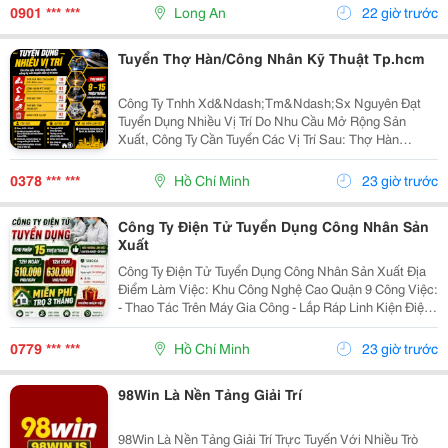
Nam, Từ 18 &Ndash; 55 Tuổi. - Tốt Nghiệp...
0901 *** ***
Long An
22 giờ trước
Tuyển Thợ Hàn/Công Nhân Kỹ Thuật Tp.hcm
Công Ty Tnhh Xd&Ndash;Tm&Ndash;Sx Nguyên Đạt
Tuyển Dụng Nhiều Vị Trí Do Nhu Cầu Mở Rộng Sản
Xuất, Công Ty Cần Tuyển Các Vị Trí Sau: Thợ Hàn
Mig/Tig/Laser (Sắt, Nhôm, Inox): 10 Người Công Nhân
Kỹ Thuật (Điều Khiển Robot, Laser, Cnc...): 03 Người...
0378 *** ***
Hồ Chí Minh
23 giờ trước
Công Ty Điện Tử Tuyển Dụng Công Nhân Sản
Xuất
Công Ty Điện Tử Tuyển Dụng Công Nhân Sản Xuất Địa
Điểm Làm Việc: Khu Công Nghệ Cao Quận 9 Công Việc:
- Thao Tác Trên Máy Gia Công - Lắp Ráp Linh Kiện Điện
Tử - Công Việc Đơn Giản, Được Hướng Dẫn Khi Nhận
Việc Thu Nhập Đến 15 Triệu/Tháng ...
0779 *** ***
Hồ Chí Minh
23 giờ trước
98Win Là Nền Tảng Giải Trí
98Win Là Nền Tảng Giải Trí Trực Tuyến Với Nhiều Trò