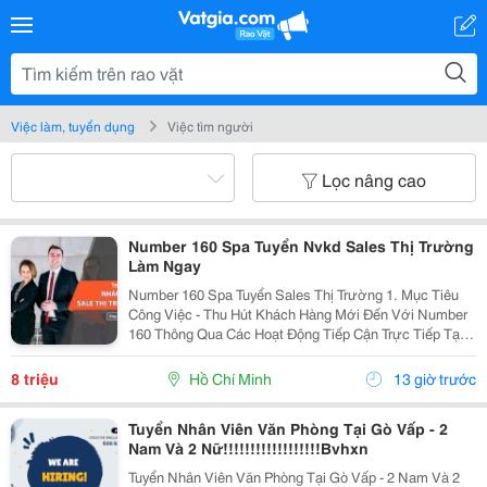
Việc làm, tuyển dụng
Việc tìm người
Lọc nâng cao
Number 160 Spa Tuyển Nvkd Sales Thị Trường
Làm Ngay
Number 160 Spa Tuyển Sales Thị Trường 1. Mục Tiêu
Công Việc - Thu Hút Khách Hàng Mới Đến Với Number
160 Thông Qua Các Hoạt Động Tiếp Cận Trực Tiếp Tại
Khu Vực Xung Quanh Spa Và Các Địa Điểm Công
Cộng, Góp Phần Gia Tăng Lượng Khách Hàng Trải...
8 triệu
Hồ Chí Minh
13 giờ trước
Tuyển Nhân Viên Văn Phòng Tại Gò Vấp - 2
Nam Và 2 Nữ!!!!!!!!!!!!!!!!!!Bvhxn
Tuyển Nhân Viên Văn Phòng Tại Gò Vấp - 2 Nam Và 2