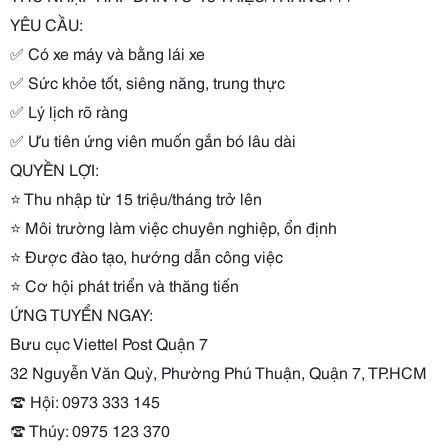
YÊU CẦU:
✅
Có xe máy và bằng lái xe
✅
Sức khỏe tốt, siêng năng, trung thực
✅
Lý lịch rõ ràng
✅
Ưu tiên ứng viên muốn gắn bó lâu dài
QUYỀN LỢI:
⭐
Thu nhập từ 15 triệu/tháng trở lên
⭐
Môi trường làm việc chuyên nghiệp, ổn định
⭐
Được đào tạo, hướng dẫn công việc
⭐
Cơ hội phát triển và thăng tiến
ỨNG TUYỂN NGAY:
Bưu cục Viettel Post Quận 7
32 Nguyễn Văn Quỳ, Phường Phú Thuận, Quận 7, TP.HCM
☎️
Hội: 0973 333 145
☎️
Thúy: 0975 123 370