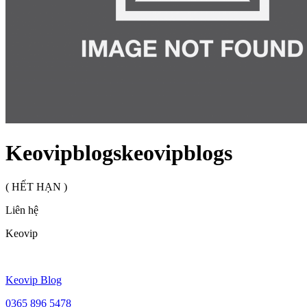
Keovipblogskeovipblogs
( HẾT HẠN )
Liên hệ
Keovip
Keovip Blog
0365 896 5478