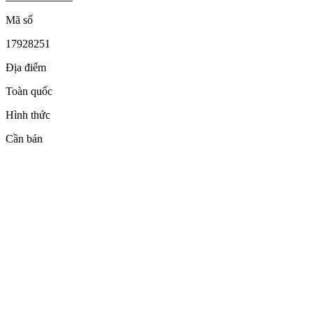
Mã số
17928251
Địa điểm
Toàn quốc
Hình thức
Cần bán
Tình trạng
Hàng cũ
Hết hạn
10/07/2026
Loại tin
Thường