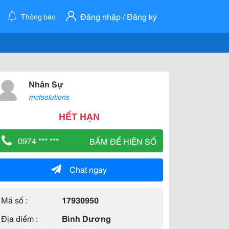
Đăng nhập / Đăng ký
Thông báo
Nhân Sự
mctsolutions
HẾT HẠN
0974 *** ***
BẤM ĐỂ HIỆN SỐ
Chat ngay
Mã số :
17930950
Địa điểm :
Bình Dương