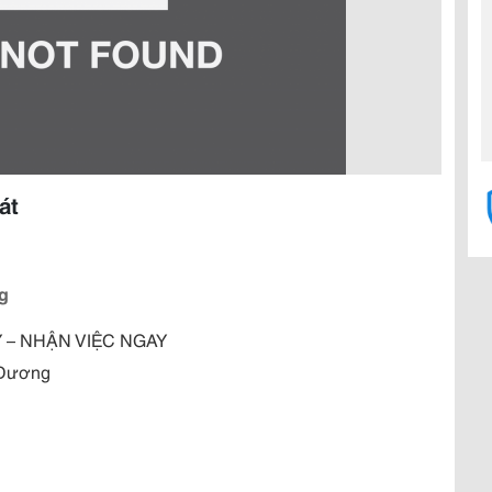
át
g
 – NHẬN VIỆC NGAY
 Dương