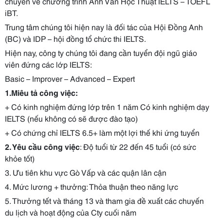
chuyên về chương trình Anh Văn Học Thuật IELTS – TOEFL
iBT.
Trung tâm chúng tôi hiện nay là đối tác của Hội Đồng Anh
(BC) và IDP – hội đồng tổ chức thi IELTS.
Hiện nay, công ty chúng tôi đang cần tuyển đội ngũ giáo
viên đứng các lớp IELTS:
Basic – Improver – Advanced – Expert
1.Miêu tả công việc:
+ Có kinh nghiệm đứng lớp trên 1 năm Có kinh nghiệm dạy
IELTS (nếu không có sẽ được đào tạo)
+ Có chứng chỉ IELTS 6.5+ làm một lợi thế khi ứng tuyển
2. Yêu cầu công việc
: Độ tuổi từ 22 đến 45 tuổi (có sức
khỏe tốt)
3. Ưu tiên khu vực Gò Vấp và các quận lân cận
4. Mức lương + thưởng: Thỏa thuận theo năng lực
5. Thưởng tết và tháng 13 và tham gia đề xuất các chuyến
du lịch và hoạt động của Cty cuối năm