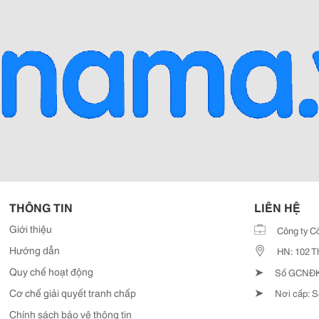
THÔNG TIN
LIÊN HỆ
Giới thiệu
Công ty C
Hướng dẫn
HN: 102 T
➤
Quy chế hoạt động
Số GCNĐKD
➤
Cơ chế giải quyết tranh chấp
Nơi cấp: S
Chính sách bảo vệ thông tin