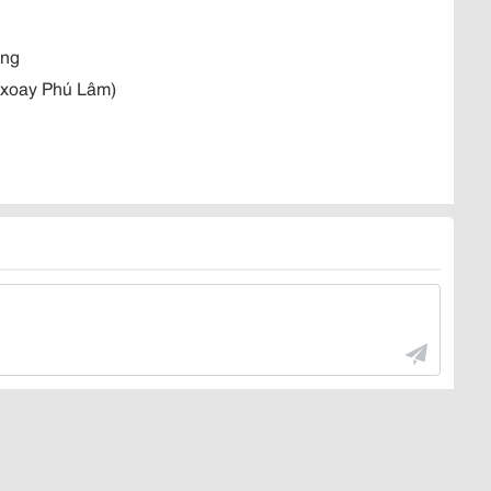
ông
 xoay Phú Lâm)