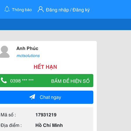
Đăng nhập / Đăng ký
Thông báo
Anh Phúc
mctsolutions
HẾT HẠN
0398 *** ***
BẤM ĐỂ HIỆN SỐ
Chat ngay
Mã số :
17931219
Địa điểm :
Hồ Chí Minh