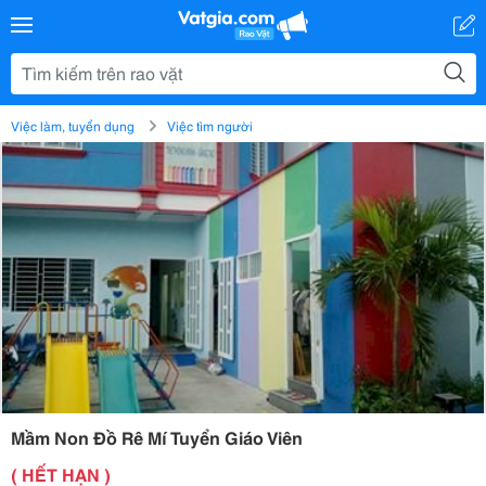
Việc làm, tuyển dụng
Việc tìm người
Mầm Non Đồ Rê Mí Tuyển Giáo Viên
( HẾT HẠN )