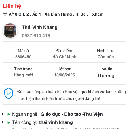
Liên hệ
Ằ/18 Q E 2 , Ấp 1 , Xã Bình Hưng , H. Bc , Tp.hcm
Thái Vinh Khang
0937 610 419
Mã số
Địa điểm
Hình thức
8606450
Hồ Chí Minh
Cần bán
Tình trạng
Hết hạn
Loại tin
Hàng mới
13/08/2025
Thường
Để mua hàng an toàn trên Rao vặt, quý khách vui lòng không
thực hiện thanh toán trước cho người đăng tin!
▶
Ngành nghề:
Giáo dục - Đào tạo -Thư Viện
▶
Tên công ty:
thái vinh khang