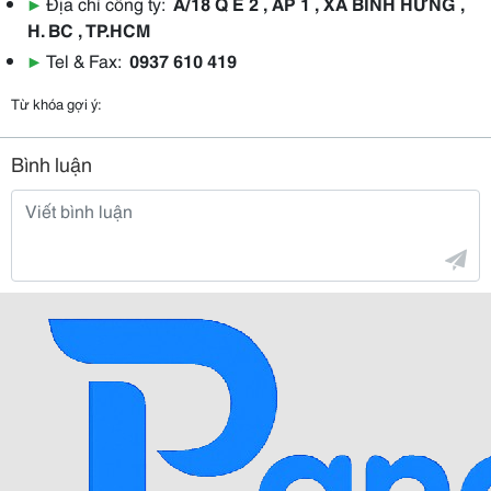
▶
Địa chỉ công ty:
Ằ/18 Q E 2 , ẤP 1 , XÃ BÌNH HƯNG ,
H. BC , TP.HCM
▶
Tel & Fax:
0937 610 419
Từ khóa gợi ý:
Bình luận