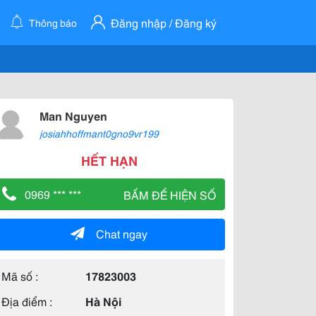
Đăng nhập / Đăng ký
Thông báo
Man Nguyen
josiahhoffmant0gno9vr199
HẾT HẠN
0969 *** ***
BẤM ĐỂ HIỆN SỐ
Chat ngay
Mã số :
17823003
Địa điểm :
Hà Nội