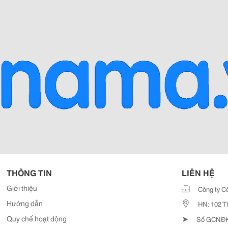
THÔNG TIN
LIÊN HỆ
Giới thiệu
Công ty C
Hướng dẫn
HN: 102 T
➤
Quy chế hoạt động
Số GCNĐKD