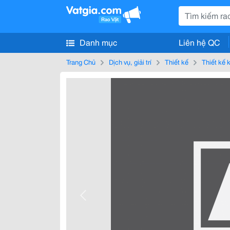
Danh mục
Liên hệ QC
Trang Chủ
Dịch vụ, giải trí
Thiết kế
Thiết kế k