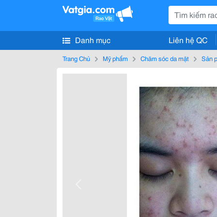
Danh mục
Liên hệ QC
Trang Chủ
Mỹ phẩm
Chăm sóc da mặt
Sản p