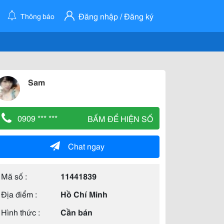
Đăng nhập / Đăng ký
Thông báo
Sam
0909 *** ***
BẤM ĐỂ HIỆN SỐ
Chat ngay
Mã số :
11441839
Địa điểm :
Hồ Chí Minh
Hình thức :
Cần bán