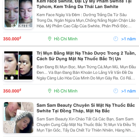
Kem Face Swhite, Đại Lý Mỹ Phẩm Swhite Tại
Tphcm, Kem Trắng Da Thái Lan Swhite
Kem Face Ngày Và Đêm : Dưỡng Trắng Da Từ Sâu
Trong Da, Ngăn Ngừa Mụn,Chống Nắng Ngăn Chặn Lão
Hóa. Mỹ Phẩm Cao Cấp Của Swhite, Phân Phối Độc
Quyền Có Tem Kiểm Định, Tem Chống Hàng Nhái Hàng
Giả. Xuất Xứ : Thái Lan Thành Phần Chín
₫
350.000
Hồ Chí Minh
>1 năm
Trị Mụn Bằng Mặt Nạ Thảo Dược Trong 2 Tuần,
Cách Sử Dụng Mặt Nạ Thuốc Bắc Trị Ụn
Bạn Đang Bị Mụn Bọc, Mụn Trứng Cá,Mụn Mũ, Mụn Đầu
Đen... Và Bạn Đang Băn Khoăn Lo Lắng Về Vấn Đề Da
Ngày Càng Lão Hóa Của Mình Do Mụn Gây Ra. Có Rất
Nhiều Nguyên Nhân Gây Mụn : Dậy Thì, Môi Trường
Sống, Tâm Sinh Lý, Mụn Do Di Truyền, Mụn Do Nội
₫
350.000
Hồ Chí Minh
>1 năm
Sam Sam Beauty Chuyên Sỉ Mặt Nạ Thuốc Bắc
Swhite Tại Đồng Tháp, Mặt Nạ Bắc
Sam Sam Beauty Xin Chào Tất Cả Các Bạn, Sam Sam
Chuyên Cung Cấp Mặt Nạ Thuốc Bắc Trị Mụn Và Điều Trị
Mụn Tận Gốc, Tẩy Da Chết Từ Thiên Nhiên, Hàng Nhập
Của Công Ty, Có Giấy Tờ Kiểm Định.giao Hàng Tận Nơi