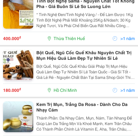
Tinh Bột Nghệ Sama - Nguyên Chất Tốt Không
Pha - Giá Buôn Sỉ Lẽ So Luong Lớn
* Tinh Nghệ Đen/Tinh Nghệ Vàng / - Để Làm Được 1Kg
Tinh Bột Nghệ Phải Mất Khoảng 25Kg &Ndash; 30 Kg
Nghệ Tươi, Và Phải Chế Biến Qua Rất Nhiều Công
Đoạn Sàng, Lọc Đi Những Chất Tạp, Xơ, Tách Bớt Tinh
Dầu Trong Củ Nghệ. Vì Vậy Tinh Bột Nghệ Ko Có Mùi H
₫
400.000
Thừa Thiên Huế
>1 năm
Bột Quế, Ngũ Cốc Quế Khâu Nguyên Chất Trị
Mụn Hiệu Quả Làm Đẹp Tự Nhiên Sỉ Lẻ
Bột Quế, Ngũ Cốc Quế Khâu Giải Pháp Trị Mụn Hiệu
Quả Làm Đẹp Tự Nhiên Sỉ Lẻ Toàn Quốc - Giá Sỉ Tốt -
Giá Lẻ Rẻ - Nguyên Chất Bán Tại Sama Shop Giới Thiệu
Về Sản Phẩm Bột Quế Công Dụng Làm Đẹp Thần Kỳ
Bột Quế
₫
180.000
Hồ Chí Minh
>1 năm
Kem Trị Mụn, Trắng Da Rosa - Dành Cho Da
Nhạy Cảm
Thành Phần: Da Nhạy Cảm, Mụn, Nám, Tàn Nhang Để
Giúp Làn Da Trắng Mịn Và Khoẻ Mạnh, Kem Trân Châu
Có Thành Phần Chính Là Vitamin E, Aha, Trân Châu,
Cây Lô Hội Tự Nhiên, Dầu Chồi Cây Lúa Mì, Chất Của