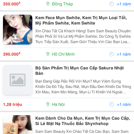
Trên Toàn Quốc, Freeship Nhìu Tỉnh Thành. M
₫
350.000
Đồng Tháp
>1 năm
Kem Face Mụn Swhite, Kem Trị Mụn Loại Tốt,
Mỹ Phẩm Swhite, Kem Swhite
Xin Chào Tất Cả Khách Hàng! Sam Sam Beauty Chuyên
Phân Phối Sỉ Và Lẻ Mỹ Phẩm Swhite, Do Công Ty Swhite
Trực Tiếp Sản Xuất, Sam Giới Thiệu Với Các Bạn Loại
Kem Face Cho Da Mặt Nhằm Trắng Da , Dưỡng Ẩm Và
Chống Nắng. Kem Face Cao Cấp Swhite Cải T
₫
390.000
Hồ Chí Minh
>1 năm
Bộ Sản Phẩm Trị Mụn Cao Cấp Sakura Nhật
Bản
Bạn Đang Gặp Rắc Rối Với Mụn? Mụn Viêm Sưng
Khiến Da Đỏ Tấy, Đau Rát, Mụn Đầu Đen Khiến Da Trông
Xỉn Màu, Kém Mịn Màng, Mụn Li Ti Khiến Vẻ Ngoài
Trông Kém Thu Hút? Các Sản Phẩm Trị Mụn Trên Thị
Trường Không Thể Giúp Điều Giúp Trị Dứt Điểm Mụn
1,28 triệu
Hà Nội
>1 năm
Trên Da
Kem Dành Cho Da Mụn, Kem Trị Mụn Cao Cấp,
Sỉ Lẻ Mặt Nạ Thuốc Bắc Shynhshop
Sam Sam Beauty Xin Chào Tất Cả Các Bạn, Sam Sam