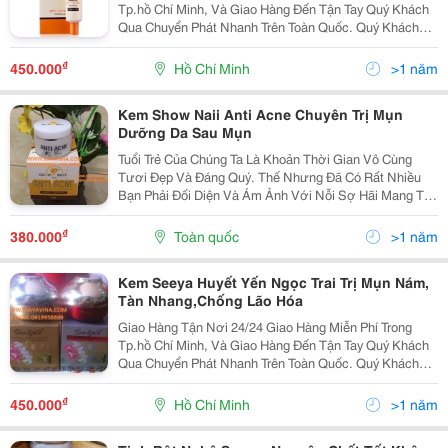
Tp.hồ Chí Minh, Và Giao Hàng Đến Tận Tay Quý Khách
Qua Chuyển Phát Nhanh Trên Toàn Quốc. Quý Khách
Vui Lòng Liên Hệ Để Được Tư Vấn Và Báo Giá Tốt
Nhất! Xin Chân Thành Cảm Ơn! Liên Hệ Tp.
₫
450.000
Hồ Chí Minh
>1 năm
Kem Show Naii Anti Acne Chuyên Trị Mụn
Dưỡng Da Sau Mụn
Tuổi Trẻ Của Chúng Ta Là Khoản Thời Gian Vô Cùng
Tươi Đẹp Và Đáng Quý. Thế Nhưng Đã Có Rất Nhiều
Bạn Phải Đối Diện Và Ám Ảnh Với Nỗi Sợ Hãi Mang Tên
&Ldquo;Mụn&Rdquo; Suốt Cả Khoảng Thời Gian Đó.
Nỗi Khát Khao Lớn Nhất Của Các Bạn Chính Là Có Một
₫
380.000
Toàn quốc
>1 năm
Làn
Kem Seeya Huyết Yến Ngọc Trai Trị Mụn Nám,
Tàn Nhang,Chống Lão Hóa
Giao Hàng Tận Nơi 24/24 Giao Hàng Miễn Phí Trong
Tp.hồ Chí Minh, Và Giao Hàng Đến Tận Tay Quý Khách
Qua Chuyển Phát Nhanh Trên Toàn Quốc. Quý Khách
Vui Lòng Liên Hệ Để Được Tư Vấn Và Báo Giá Tốt
Nhất! Xin Chân Thành Cảm Ơn! ...........
₫
450.000
Hồ Chí Minh
>1 năm