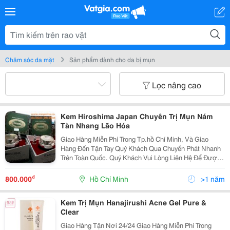
Chăm sóc da mặt
Sản phẩm dành cho da bị mụn
Lọc nâng cao
Kem Hiroshima Japan Chuyên Trị Mụn Nám
Tàn Nhang Lão Hóa
Giao Hàng Miễn Phí Trong Tp.hồ Chí Minh, Và Giao
Hàng Đến Tận Tay Quý Khách Qua Chuyển Phát Nhanh
Trên Toàn Quốc. Quý Khách Vui Lòng Liên Hệ Để Được
Tư Vấn Và Báo Giá Tốt Nhất! Xin Chân Thành Cảm Ơn!
...............................O0O....
₫
800.000
Hồ Chí Minh
>1 năm
Kem Trị Mụn Hanajirushi Acne Gel Pure &
Clear
Giao Hàng Tận Nơi 24/24 Giao Hàng Miễn Phí Trong