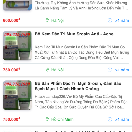
Thường, Tuy Không Ảnh Hưởng Đến Sức Khỏe Nhưng
Là Gánh Nặng Tâm Lý Và Ảnh Hưởng Lớn Đến Yếu Tố
Thẩm Mỹ. Đặc Biệt Mụn Trứng Cá Nếu Không Điều Trị
Đúng Cách Và Kịp Thời Có Thể Để Lại Sẹo Vĩnh Viễn.
₫
600.000
Hà Nội
>1 năm
Thuố
Bộ Kem Đặc Trị Mụn Srosin Anti - Acne
Kem Đặc Trị Mụn Srosin Là Sản Phẩm Đặc Trị Mụn Có
Xuất Xứ Từ Nhật Bản Có Tác Dụng Tiêu Diệt Mụn Trứng
Cá Cứng Đầu Nhất. Cộng Dụng Đặc Biệt Cộng Với
Phương Thức Bào Chế Hiện Đại Làm Sản Phẩm Có Tác
Dụn Ngấm Sâu, Diệt Khuẩn Nhanh, Tác Dụng Kéo Dài
₫
750.000
Hà Nội
>1 năm
Đặc
Bộ Sản Phẩm Đặc Trị Mụn Srosin, Đảm Bảo
Sạch Mụn 1 Cách Nhanh Chóng
Http://Lamdep226.Vn/ Bộ Mỹ Phẩm Cao Cấp Đặc Trị
Nám, Tàn Nhang Và Dưỡng Trắng Da Bộ Mỹ Phẩm Đặc
Trị Cao Cấp Spa_Bn Sức Quyến Rũ Của Sứ Sở Hoa
Anh Đào Xuất Xứ : Nhật Bản Giá : 1.200.000 Vnđ Thành
Phần : Axit Unsolic_Pc 104 Gồm 9 Loại Amino Ax
₫
750.000
Hồ Chí Minh
>1 năm