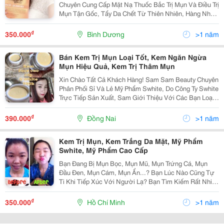
Chuyên Cung Cấp Mặt Nạ Thuốc Bắc Trị Mụn Và Điều Trị
Mụn Tận Gốc, Tẩy Da Chết Từ Thiên Nhiên, Hàng Nhập
Của Công Ty, Có Giấy Tờ Kiểm Định. Mặt Nạ Thảo
Dược Thuốc Bắc S.white Được Chiết Xuất Hoàn Toàn
₫
350.000
Bình Dương
>1 năm
Bán Kem Trị Mụn Loại Tốt, Kem Ngăn Ngừa
Mụn Hiệu Quả, Kem Trị Thâm Mụn
Xin Chào Tất Cả Khách Hàng! Sam Sam Beauty Chuyên
Phân Phối Sỉ Và Lẻ Mỹ Phẩm Swhite, Do Công Ty Swhite
Trực Tiếp Sản Xuất, Sam Giới Thiệu Với Các Bạn Loại
Kem Face Cho Da Mặt Nhằm Trắng Da , Dưỡng Ẩm Và
Chống Nắng. Kem Face Cao Cấp Swhite Cải T
₫
390.000
Đồng Nai
>1 năm
Kem Trị Mụn, Kem Trắng Da Mặt, Mỹ Phẩm
Swhite, Mỹ Phẩm Cao Cấp
Bạn Đang Bị Mụn Bọc, Mụn Mũ, Mụn Trứng Cá, Mụn
Đầu Đen, Mụn Cám, Mụn Ẩn...? Bạn Lúc Nào Cũng Tự
Ti Khi Tiếp Xúc Với Người Lạ? Bạn Tìm Kiếm Rất Nhiều
Phương Pháp Trị Mụn Nhưng Không Hiệu Quả? Bạn
Đang Cần 1 Loại Trị Mụn Từ Thiên Nhiên, Trị Mụn Tận
₫
350.000
Hồ Chí Minh
>1 năm
Gốc