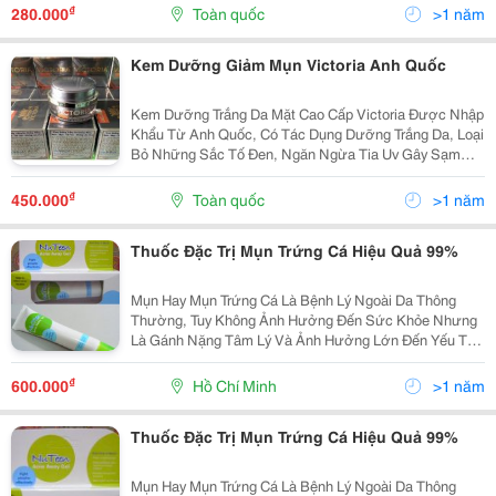
Cây Cảm Thảo. * Công Dụng: Từ Đó, Sản Phẩm Này
₫
280.000
Toàn quốc
>1 năm
Có...
Kem Dưỡng Giảm Mụn Victoria Anh Quốc
Kem Dưỡng Trắng Da Mặt Cao Cấp Victoria Được Nhập
Khẩu Từ Anh Quốc, Có Tác Dụng Dưỡng Trắng Da, Loại
Bỏ Những Sắc Tố Đen, Ngăn Ngừa Tia Uv Gây Sạm
Nám Da, Ngoài Ra Còn Chống Nắng Hiệu Quả Rất Cao,
Làm Phai Vết Nám Mờ Tàn Nhang Đặc Trị Mụn, Ngăn
₫
450.000
Toàn quốc
>1 năm
Ngừa
Thuốc Đặc Trị Mụn Trứng Cá Hiệu Quả 99%
Mụn Hay Mụn Trứng Cá Là Bệnh Lý Ngoài Da Thông
Thường, Tuy Không Ảnh Hưởng Đến Sức Khỏe Nhưng
Là Gánh Nặng Tâm Lý Và Ảnh Hưởng Lớn Đến Yếu Tố
Thẩm Mỹ. Đặc Biệt Mụn Trứng Cá Nếu Không Điều Trị
Đúng Cách Và Kịp Thời Có Thể Để Lại Sẹo Vĩnh Viễn. T
₫
600.000
Hồ Chí Minh
>1 năm
Thuốc Đặc Trị Mụn Trứng Cá Hiệu Quả 99%
Mụn Hay Mụn Trứng Cá Là Bệnh Lý Ngoài Da Thông