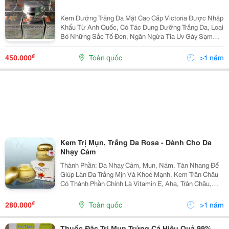
Kem Dưỡng Trắng Da Mặt Cao Cấp Victoria Được Nhập
Khẩu Từ Anh Quốc, Có Tác Dụng Dưỡng Trắng Da, Loại
Bỏ Những Sắc Tố Đen, Ngăn Ngừa Tia Uv Gây Sạm
Nám Da, Ngoài Ra Còn Chống Nắng Hiệu Quả Rất Cao,
Làm Phai Vết Nám Mờ Tàn Nhang Đặc Trị Mụn, Ngăn
₫
450.000
Toàn quốc
>1 năm
Ngừa
Kem Trị Mụn, Trắng Da Rosa - Dành Cho Da
Nhạy Cảm
Thành Phần: Da Nhạy Cảm, Mụn, Nám, Tàn Nhang Để
Giúp Làn Da Trắng Mịn Và Khoẻ Mạnh, Kem Trân Châu
Có Thành Phần Chính Là Vitamin E, Aha, Trân Châu,
Cây Lô Hội Tự Nhiên, Dầu Chồi Cây Lúa Mì, Chất Của
Cây Cảm Thảo. * Công Dụng: Từ Đó, Sản Phẩm Này
₫
280.000
Toàn quốc
>1 năm
Có...
Thuốc Đặc Trị Mụn Trứng Cá Hiệu Quả 99%