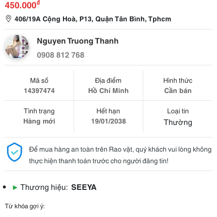
₫
450.000
406/19A Cộng Hoà, P13, Quận Tân Bình, Tphcm
Nguyen Truong Thanh
0908 812 768
Mã số
Địa điểm
Hình thức
14397474
Hồ Chí Minh
Cần bán
Tình trạng
Hết hạn
Loại tin
Hàng mới
19/01/2038
Thường
Để mua hàng an toàn trên Rao vặt, quý khách vui lòng không
thực hiện thanh toán trước cho người đăng tin!
▶
Thương hiệu:
SEEYA
Từ khóa gợi ý: