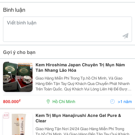
Bình luận
Gợi ý cho bạn
Kem Hiroshima Japan Chuyên Trị Mụn Nám
Tàn Nhang Lão Hóa
Giao Hàng Miễn Phí Trong Tp.hồ Chí Minh, Và Giao
Hàng Đến Tận Tay Quý Khách Qua Chuyển Phát Nhanh
Trên Toàn Quốc. Quý Khách Vui Lòng Liên Hệ Để Được
Tư Vấn Và Báo Giá Tốt Nhất! Xin Chân Thành Cảm Ơn!
...............................O0O....
₫
800.000
Hồ Chí Minh
>1 năm
Kem Trị Mụn Hanajirushi Acne Gel Pure &
Clear
Giao Hàng Tận Nơi 24/24 Giao Hàng Miễn Phí Trong
Tp.hồ Chí Minh, Và Giao Hàng Đến Tận Tay Quý Khách