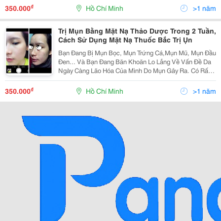
Giả. Xuất Xứ : Thái Lan Thành Phần Chín
₫
350.000
Hồ Chí Minh
>1 năm
Trị Mụn Bằng Mặt Nạ Thảo Dược Trong 2 Tuần,
Cách Sử Dụng Mặt Nạ Thuốc Bắc Trị Ụn
Bạn Đang Bị Mụn Bọc, Mụn Trứng Cá,Mụn Mũ, Mụn Đầu
Đen... Và Bạn Đang Băn Khoăn Lo Lắng Về Vấn Đề Da
Ngày Càng Lão Hóa Của Mình Do Mụn Gây Ra. Có Rất
Nhiều Nguyên Nhân Gây Mụn : Dậy Thì, Môi Trường
Sống, Tâm Sinh Lý, Mụn Do Di Truyền, Mụn Do Nội
₫
350.000
Hồ Chí Minh
>1 năm