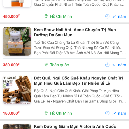
Qua Chuyển Phát Nhanh Trên Toàn Quốc. Quý Khách
Vui Lòng Liên Hệ Để Được Tư Vấn Và Báo Giá Tốt
Nhất! Xin Chân Thành Cảm Ơn! Liên Hệ Tp.
₫
450.000
Hồ Chí Minh
>1 năm
Kem Show Naii Anti Acne Chuyên Trị Mụn
Dưỡng Da Sau Mụn
Tuổi Trẻ Của Chúng Ta Là Khoản Thời Gian Vô Cùng
Tươi Đẹp Và Đáng Quý. Thế Nhưng Đã Có Rất Nhiều
Bạn Phải Đối Diện Và Ám Ảnh Với Nỗi Sợ Hãi Mang Tên
&Ldquo;Mụn&Rdquo; Suốt Cả Khoảng Thời Gian Đó.
Nỗi Khát Khao Lớn Nhất Của Các Bạn Chính Là Có Một
₫
380.000
Toàn quốc
>1 năm
Làn
Bột Quế, Ngũ Cốc Quế Khâu Nguyên Chất Trị
Mụn Hiệu Quả Làm Đẹp Tự Nhiên Sỉ Lẻ
Bột Quế, Ngũ Cốc Quế Khâu Giải Pháp Trị Mụn Hiệu
Quả Làm Đẹp Tự Nhiên Sỉ Lẻ Toàn Quốc - Giá Sỉ Tốt -
Giá Lẻ Rẻ - Nguyên Chất Bán Tại Sama Shop Giới Thiệu
Về Sản Phẩm Bột Quế Công Dụng Làm Đẹp Thần Kỳ
Bột Quế
₫
180.000
Hồ Chí Minh
>1 năm
Kem Dưỡng Giảm Mụn Victoria Anh Quốc