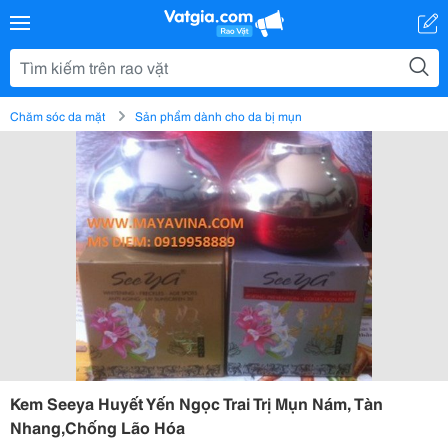
Chăm sóc da mặt
Sản phẩm dành cho da bị mụn
Kem Seeya Huyết Yến Ngọc Trai Trị Mụn Nám, Tàn
Nhang,Chống Lão Hóa