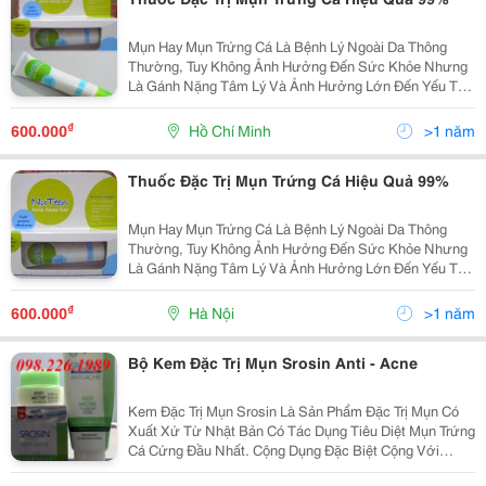
Mụn Hay Mụn Trứng Cá Là Bệnh Lý Ngoài Da Thông
Thường, Tuy Không Ảnh Hưởng Đến Sức Khỏe Nhưng
Là Gánh Nặng Tâm Lý Và Ảnh Hưởng Lớn Đến Yếu Tố
Thẩm Mỹ. Đặc Biệt Mụn Trứng Cá Nếu Không Điều Trị
Đúng Cách Và Kịp Thời Có Thể Để Lại Sẹo Vĩnh Viễn. T
₫
600.000
Hồ Chí Minh
>1 năm
Thuốc Đặc Trị Mụn Trứng Cá Hiệu Quả 99%
Mụn Hay Mụn Trứng Cá Là Bệnh Lý Ngoài Da Thông
Thường, Tuy Không Ảnh Hưởng Đến Sức Khỏe Nhưng
Là Gánh Nặng Tâm Lý Và Ảnh Hưởng Lớn Đến Yếu Tố
Thẩm Mỹ. Đặc Biệt Mụn Trứng Cá Nếu Không Điều Trị
Đúng Cách Và Kịp Thời Có Thể Để Lại Sẹo Vĩnh Viễn.
₫
600.000
Hà Nội
>1 năm
Thuố
Bộ Kem Đặc Trị Mụn Srosin Anti - Acne
Kem Đặc Trị Mụn Srosin Là Sản Phẩm Đặc Trị Mụn Có
Xuất Xứ Từ Nhật Bản Có Tác Dụng Tiêu Diệt Mụn Trứng
Cá Cứng Đầu Nhất. Cộng Dụng Đặc Biệt Cộng Với
Phương Thức Bào Chế Hiện Đại Làm Sản Phẩm Có Tác