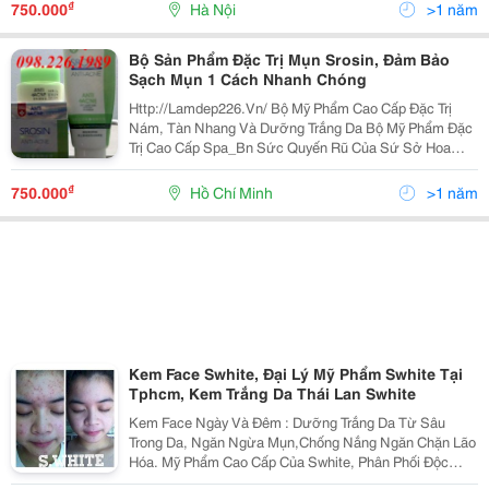
Dụn Ngấm Sâu, Diệt Khuẩn Nhanh, Tác Dụng Kéo Dài
₫
750.000
Hà Nội
>1 năm
Đặc
Bộ Sản Phẩm Đặc Trị Mụn Srosin, Đảm Bảo
Sạch Mụn 1 Cách Nhanh Chóng
Http://Lamdep226.Vn/ Bộ Mỹ Phẩm Cao Cấp Đặc Trị
Nám, Tàn Nhang Và Dưỡng Trắng Da Bộ Mỹ Phẩm Đặc
Trị Cao Cấp Spa_Bn Sức Quyến Rũ Của Sứ Sở Hoa
Anh Đào Xuất Xứ : Nhật Bản Giá : 1.200.000 Vnđ Thành
Phần : Axit Unsolic_Pc 104 Gồm 9 Loại Amino Ax
₫
750.000
Hồ Chí Minh
>1 năm
Kem Face Swhite, Đại Lý Mỹ Phẩm Swhite Tại
Tphcm, Kem Trắng Da Thái Lan Swhite
Kem Face Ngày Và Đêm : Dưỡng Trắng Da Từ Sâu
Trong Da, Ngăn Ngừa Mụn,Chống Nắng Ngăn Chặn Lão
Hóa. Mỹ Phẩm Cao Cấp Của Swhite, Phân Phối Độc
Quyền Có Tem Kiểm Định, Tem Chống Hàng Nhái Hàng