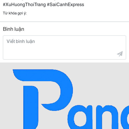
#XuHuongThoiTrang #SaiCanhExpress
Từ khóa gợi ý:
Bình luận