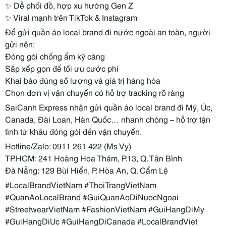
✨ Dễ phối đồ, hợp xu hướng Gen Z
✨ Viral mạnh trên TikTok & Instagram
Để gửi quần áo local brand đi nước ngoài an toàn, người
gửi nên:
Đóng gói chống ẩm kỹ càng
Sắp xếp gọn để tối ưu cước phí
Khai báo đúng số lượng và giá trị hàng hóa
Chọn đơn vị vận chuyển có hỗ trợ tracking rõ ràng
SaiCanh Express nhận gửi quần áo local brand đi Mỹ, Úc,
Canada, Đài Loan, Hàn Quốc… nhanh chóng – hỗ trợ tận
tình từ khâu đóng gói đến vận chuyển.
Hotline/Zalo: 0911 261 422 (Ms Vy)
TP.HCM: 241 Hoàng Hoa Thám, P.13, Q. Tân Bình
Đà Nẵng: 129 Bùi Hiển, P. Hòa An, Q. Cẩm Lệ
#LocalBrandVietNam #ThoiTrangVietNam
#QuanAoLocalBrand #GuiQuanAoDiNuocNgoai
#StreetwearVietNam #FashionVietNam #GuiHangDiMy
#GuiHangDiUc #GuiHangDiCanada #LocalBrandViet