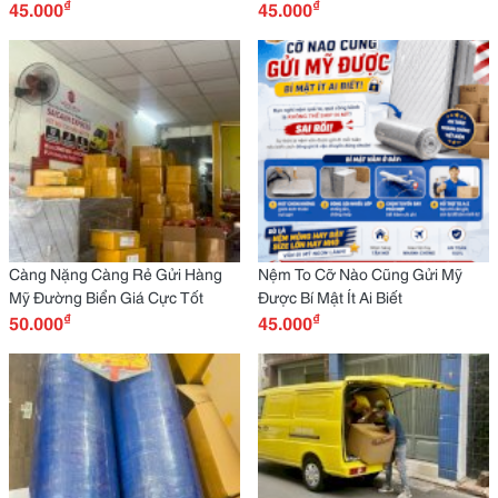
₫
₫
Nhanh Đóng Gói Kỹ
45.000
45.000
Càng Nặng Càng Rẻ Gửi Hàng
Nệm To Cỡ Nào Cũng Gửi Mỹ
Mỹ Đường Biển Giá Cực Tốt
Được Bí Mật Ít Ai Biết
₫
₫
50.000
45.000