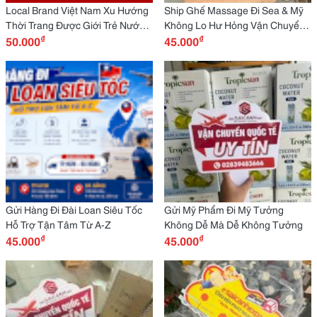
Local Brand Việt Nam Xu Hướng
Ship Ghế Massage Đi Sea & Mỹ
Thời Trang Được Giới Trẻ Nước
Không Lo Hư Hỏng Vận Chuyển
₫
₫
Ngoài Săn Đón
50.000
An Toàn
45.000
Gửi Hàng Đi Đài Loan Siêu Tốc
Gửi Mỹ Phẩm Đi Mỹ Tưởng
Hỗ Trợ Tận Tâm Từ A-Z
Không Dễ Mà Dễ Không Tưởng
₫
₫
45.000
45.000