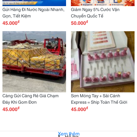
Gửi Hàng Đi Nước Ngoài Nhanh,
Giảm Ngay 5% Cước Vận
Gọn, Tiết Kiệm
Chuyển Quốc Tế
₫
₫
45.000
50.000
Càng Gửi Càng Rẻ Giá Chạm
Sơn Móng Tay + Sải Cánh
Đáy Khi Gom Đơn
Express = Ship Toàn Thế Giới
₫
₫
45.000
45.000
Xem thêm
Hỗ trợ