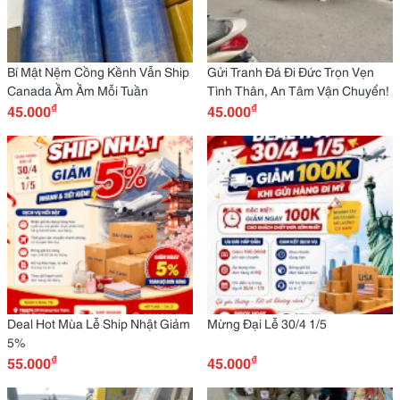
Bí Mật Nệm Cồng Kềnh Vẫn Ship
Gửi Tranh Đá Đi Đức Trọn Vẹn
Canada Ầm Ầm Mỗi Tuần
Tình Thân, An Tâm Vận Chuyển!
₫
₫
45.000
45.000
Deal Hot Mùa Lễ Ship Nhật Giảm
Mừng Đại Lễ 30/4 1/5
5%
₫
₫
55.000
45.000