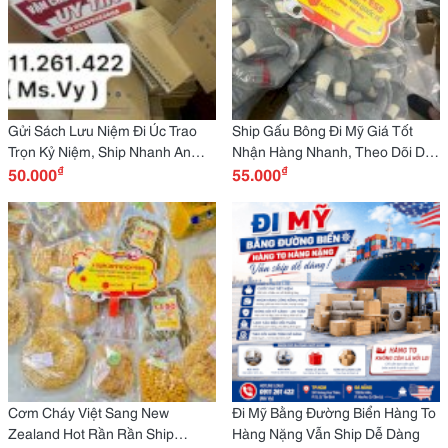
Gửi Sách Lưu Niệm Đi Úc Trao
Ship Gấu Bông Đi Mỹ Giá Tốt
Trọn Kỷ Niệm, Ship Nhanh An
Nhận Hàng Nhanh, Theo Dõi Dễ
₫
₫
Toàn
50.000
Dàng
55.000
Cơm Cháy Việt Sang New
Đi Mỹ Bằng Đường Biển Hàng To
Zealand Hot Rần Rần Ship
Hàng Nặng Vẫn Ship Dễ Dàng