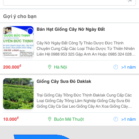
Gợi ý cho bạn
Bán Hạt Giống Cây Nở Ngày Đất
Cây Nở Ngày Đất Công Ty Thảo Dược Đức Thịnh
Chuyên Cung Cấp Các Loại Thảo Dược Từ Thiên Nhiên
Liên Hệ 0988 953 325 Gặp Anh An Hoặc 0985 324 028
Gặp Anh Thịnh Hay Còn Có Tên Gọi Là Cây Nở Ngày
Dân Gian Thường Sử Dụng Điều Trị Các Bệnh C
₫
200.000
Hà Nội
>1 năm
Giống Cây Sưa Đỏ Daklak
Trại Giống Cây Trồng Đức Thịnh Đaklak Cung Cấp Các
Loại Giống Cây Trồng Lâm Nghiệp Giống Cây Sưa Đỏ
Giống Cây Cà Gai Leo Giống Cây An Xoa Giống Cây
Chìa Vôi Giống Cây Chùm Ngây Giống Cây Xạ Đen
Giống Cây Đinh Lăng Hạt Giống
₫
10.000
Buôn Mê Thuột
>1 năm