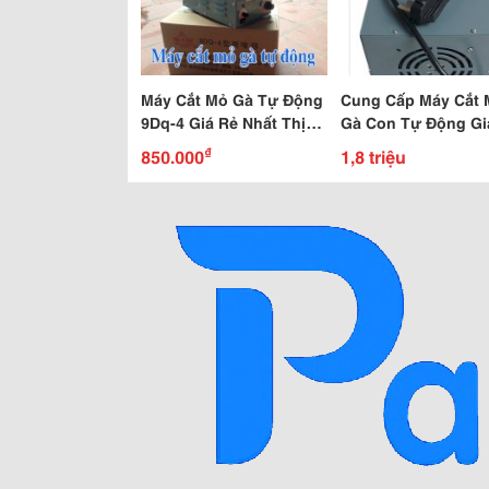
Máy Cắt Mỏ Gà Tự Động
Cung Cấp Máy Cắt 
9Dq-4 Giá Rẻ Nhất Thị
Gà Con Tự Động Gi
Trường
Vận Chuyển Toàn Q
₫
850.000
1,8 triệu