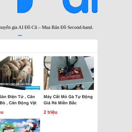
Sàn Điện Tử , Cân
Máy Cắt Mỏ Gà Tự Động
 Bò , Cân Động Vật
Giá Rẻ Miền Bắc
ệu
2 triệu