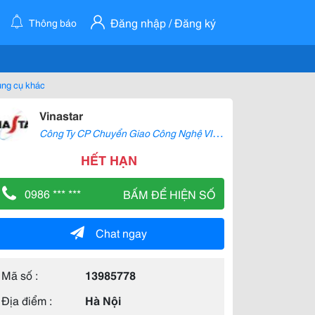
Đăng nhập / Đăng ký
Thông báo
ng cụ khác
Vinastar
C
ông Ty CP Chuyển Giao Công Nghệ VINASTAR
HẾT HẠN
0986 *** ***
BẤM ĐỂ HIỆN SỐ
Chat ngay
Mã số :
13985778
Địa điểm :
Hà Nội