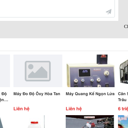
t Độ
Máy Đo Độ Ôxy Hòa Tan
Máy Quang Kế Ngọn Lửa
Cân 
ện
Trâu
Liên hệ
Liên hệ
6 tri