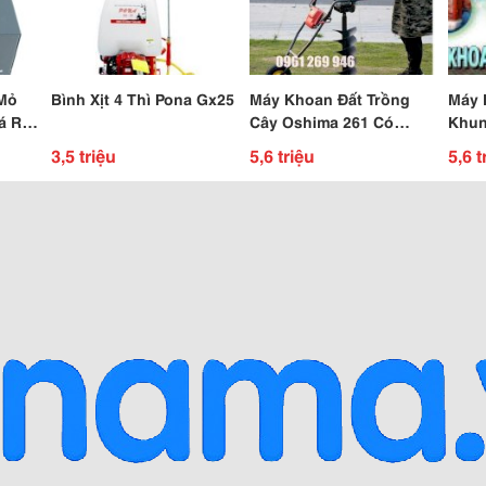
Mỏ
Bình Xịt 4 Thì Pona Gx25
Máy Khoan Đất Trồng
Máy 
á Rẻ,
Cây Oshima 261 Có
Khun
uốc!
Bánh Xe Di Chuyển
Tay 
3,5 triệu
5,6 triệu
5,6 t
Rẻ N