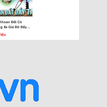
Khoan Đất Có
g Xe Giá Đỡ Đẩy
Mitsubishi Tb43 Giá
riệu
hất