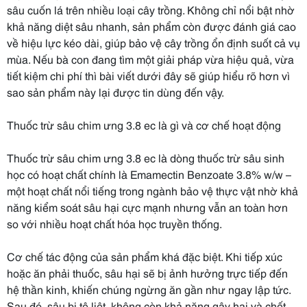
sâu cuốn lá trên nhiều loại cây trồng. Không chỉ nổi bật nhờ
khả năng diệt sâu nhanh, sản phẩm còn được đánh giá cao
về hiệu lực kéo dài, giúp bảo vệ cây trồng ổn định suốt cả vụ
mùa. Nếu bà con đang tìm một giải pháp vừa hiệu quả, vừa
tiết kiệm chi phí thì bài viết dưới đây sẽ giúp hiểu rõ hơn vì
sao sản phẩm này lại được tin dùng đến vậy.
Thuốc trừ sâu chim ưng 3.8 ec là gì và cơ chế hoạt động
Thuốc trừ sâu chim ưng 3.8 ec là dòng thuốc trừ sâu sinh
học có hoạt chất chính là Emamectin Benzoate 3.8% w/w –
một hoạt chất nổi tiếng trong ngành bảo vệ thực vật nhờ khả
năng kiểm soát sâu hại cực mạnh nhưng vẫn an toàn hơn
so với nhiều hoạt chất hóa học truyền thống.
Cơ chế tác động của sản phẩm khá đặc biệt. Khi tiếp xúc
hoặc ăn phải thuốc, sâu hại sẽ bị ảnh hưởng trực tiếp đến
hệ thần kinh, khiến chúng ngừng ăn gần như ngay lập tức.
Sau đó, sâu bị tê liệt, không còn khả năng gây hại và chết