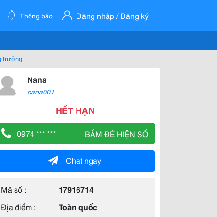
Đăng nhập / Đăng ký
Thông báo
g trưởng
Nana
nana001
HẾT HẠN
0974 *** ***
BẤM ĐỂ HIỆN SỐ
Chat ngay
Mã số :
17916714
Địa điểm :
Toàn quốc