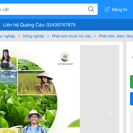
Đăng tin
Liên hệ Quảng Cáo: 02439747875
gư nghiệp
Nông nghiệp
Phân bón thuốc trừ sâu
Phân bón, đạm, tăn