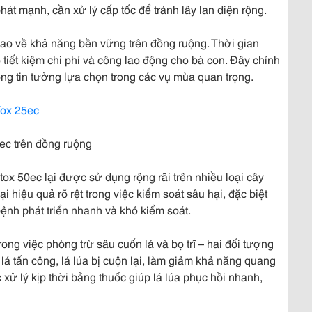
át mạnh, cần xử lý cấp tốc để tránh lây lan diện rộng.
o về khả năng bền vững trên đồng ruộng. Thời gian
 tiết kiệm chi phí và công lao động cho bà con. Đây chính
ông tin tưởng lựa chọn trong các vụ mùa quan trọng.
Tox 25ec
0ec trên đồng ruộng
ox 50ec lại được sử dụng rộng rãi trên nhiều loại cây
i hiệu quả rõ rệt trong việc kiểm soát sâu hại, đặc biệt
u bệnh phát triển nhanh và khó kiểm soát.
trong việc phòng trừ sâu cuốn lá và bọ trĩ – hai đối tượng
lá tấn công, lá lúa bị cuộn lại, làm giảm khả năng quang
 xử lý kịp thời bằng thuốc giúp lá lúa phục hồi nhanh,