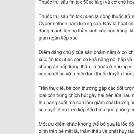
Thuốc trừ sâu fm tox 50ec là gì và cơ chế ho
Thuốc trừ sâu fm tox 50ec là dòng thuốc trừ s
Cypermethrin hàm lượng cao. Đây là hoạt chấ
động mạnh lên hệ thần kinh của côn trùng, khi
gian ngắn tiếp xúc.
Điểm đáng chú ý của sản phẩm nằm ở cơ chế 
xúc, fm tox 50ec còn có khả năng nội hấp và l
chúng ẩn nấp trong thân, lá hoặc ở những vị 
cao rõ rệt so với nhiều loại thuốc truyền thốn
Trên thực tế, bà con thường gặp các đối tượn
loại côn trùng chích hút gây hại trên lúa, ra
thu năng suất mà còn làm giảm chất lượng nô
sẽ quyết định trực tiếp đến hiệu quả phòng tr
Một ưu điểm khác không thể bỏ qua là tốc đ
dính trên bề mặt lá, thẩm thấu và phát huy tá