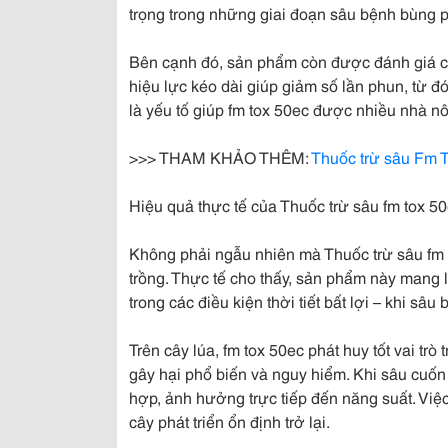
trọng trong những giai đoạn sâu bệnh bùng ph
Bên cạnh đó, sản phẩm còn được đánh giá ca
hiệu lực kéo dài giúp giảm số lần phun, từ đó
là yếu tố giúp fm tox 50ec được nhiều nhà n
>>> THAM KHẢO THÊM:
Thuốc trừ sâu Fm 
Hiệu quả thực tế của Thuốc trừ sâu fm tox 5
Không phải ngẫu nhiên mà Thuốc trừ sâu fm t
trồng. Thực tế cho thấy, sản phẩm này mang lạ
trong các điều kiện thời tiết bất lợi – khi sâ
Trên cây lúa, fm tox 50ec phát huy tốt vai trò 
gây hại phổ biến và nguy hiểm. Khi sâu cuốn 
hợp, ảnh hưởng trực tiếp đến năng suất. Việc
cây phát triển ổn định trở lại.