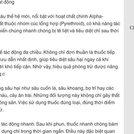
ạt động
âu thế hệ mới, nổi bật với hoạt chất chính Alpha-
t thuộc nhóm cúc tổng hợp (Pyrethroid), có khả năng tác
ến chúng nhanh chóng bị tê liệt và tiêu diệt chỉ sau thời
tác động đa chiều. Không chỉ đơn thuần là thuốc tiếp
ưu dẫn nhất định, giúp tiêu diệt sâu hại ngay cả khi
trí khó tiếp cận. Nhờ vậy, hiệu quả phòng trừ được nâng
g.c
g sâu hại như sâu cuốn lá, sâu khoang, bọ trĩ hay các
u màu, cây ăn trái. Những đối tượng này không chỉ gây thất
ng sản. Việc sử dụng thuốc đúng loại, đúng thời điểm
ừ.
ộ tác động nhanh. Sau khi phun, thuốc nhanh chóng bám
c dụng chỉ trong thời gian ngắn. Điều này đặc biệt quan