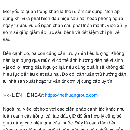
Một yếu tố quan trọng khác là thời điểm sử dụng. Nên áp
dụng khi vừa phát hiện dấu hiệu sâu hại hoặc phòng ngừa
ngay từ đầu vụ để ngăn chặn sâu phát triển mạnh. Việc xử lý
sớm sẽ giúp giảm áp lực sâu bệnh và tiết kiệm chi phí về
sau.
Bên cạnh đó, bà con cũng cần lưu ý đến liều lượng. Không
nên lạm dụng quá mức vì có thể ảnh hưởng đến hệ vi sinh
vật có lợi trong đất. Ngược lại, nếu dùng quá ít sẽ không đủ
hiệu lực để tiêu diệt sâu hại. Do đó, cần tuân thủ hướng dẫn
từ nhà sản xuất hoặc tư vấn từ đơn vị cung cấp uy tín.
>>> LIÊN HỆ NGAY:
https://thethuangroup.com
Ngoài ra, việc kết hợp với các biện pháp canh tác khác như
luân canh cây trồng, cải tạo đất, giữ độ ẩm hợp lý cũng sẽ
giúp nâng cao hiệu quả của thuốc. Đây là cách làm bền
vững, giúp giảm phụ thuộc hoàn toàn vào hóa chất mà vẫn