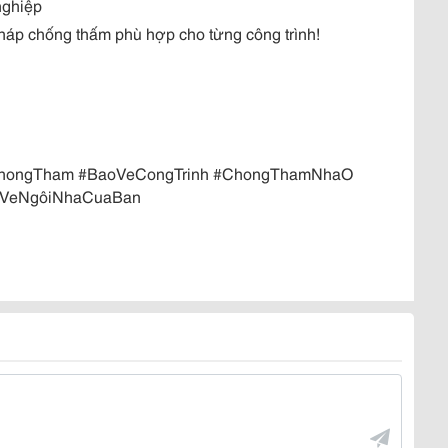
nghiệp
háp chống thấm phù hợp cho từng công trình!
ChongTham #BaoVeCongTrinh #ChongThamNhaO
oVeNgôiNhaCuaBan