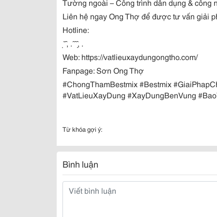
Tường ngoài – Công trình dân dụng & công 
Liên hệ ngay Ong Thợ để được tư vấn giải p
Hotline:
,
.
,
.
Web: https://vatlieuxaydungongtho.com/
Fanpage: Sơn Ong Thợ
#ChongThamBestmix #Bestmix #GiaiPhap
#VatLieuXayDung #XayDungBenVung #Ba
Từ khóa gợi ý:
Bình luận