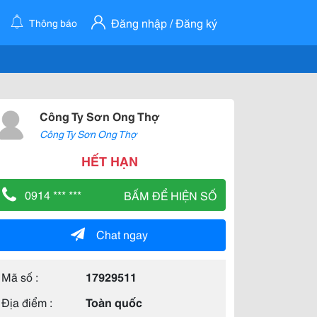
Đăng nhập / Đăng ký
Thông báo
Công Ty Sơn Ong Thợ
Công Ty Sơn Ong Thợ
HẾT HẠN
0914 *** ***
BẤM ĐỂ HIỆN SỐ
Chat ngay
Mã số :
17929511
Địa điểm :
Toàn quốc