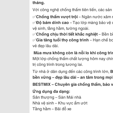
tháng.
Với công nghệ chống thấm tiên tiến, các sả
✅
Chống thấm vượt trội
– Ngăn nước xâm nh
✅
Độ bám dính cao
– Tạo lớp màng bảo vệ c
vệ sinh, tầng hầm, tường ngoài.
✅
Chống chịu thời tiết khắc nghiệt
– Bền bỉ
✅
Gia tăng tuổi thọ công trình
– Hạn chế bon
vẻ đẹp lâu dài.
️
Mùa mưa không còn là nỗi lo khi công tr
Một lớp chống thấm chất lượng hôm nay chính
trị công trình trong tương lai.
Từ nhà ở dân dụng đến các công trình lớn,
B
bền vững – đẹp lâu dài – an tâm trong mọi đ
BESTMIX – Chuyên gia chống thấm, bảo vệ
Ứng dụng đa dạng:
Sân thượng – Sàn Mái nhà
Nhà vệ sinh – Khu vực ẩm ướt
Tầng hầm – Bãi đỗ xe