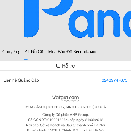
Hỗ trợ
Liên hệ Quảng Cáo
02439747875
MUA SẮM HẠNH PHÚC, KINH DOANH HIỆU QUẢ
Công ty Cổ phần VNP Group.
Số GCNDT: 0102015284, cấp ngày 21/06/2012
Nơi cấp: Sở kế hoạch và đầu tư thành phố Hà Nội
Trụ sở chính: 102 Thái Thịnh, P. Trung Liệt, Hà Nội