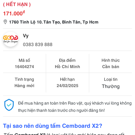
( HẾT HẠN )
₫
171.000
1760 Tỉnh Lộ 10. Tân Tạo, Bình Tân, Tp Hcm
Vy
0383 839 888
Mã số
Địa điểm
Hình thức
16404274
Hồ Chí Minh
Cần bán
Tình trạng
Hết hạn
Loại tin
Hàng mới
24/02/2025
Thường
Để mua hàng an toàn trên Rao vặt, quý khách vui lòng không
thực hiện thanh toán trước cho người đăng tin!
Tại sao nên dùng tấm Cemboard X2?
Tấm
Cemboard X2
là loại vật liệu mới hiện nay đang rất