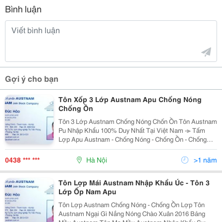
Bình luận
Gợi ý cho bạn
Tôn Xốp 3 Lớp Austnam Apu Chống Nóng
Chống Ồn
Tôn 3 Lớp Austnam Chống Nóng Chốn Ồn Tôn Austnam
Pu Nhập Khẩu 100% Duy Nhất Tại Việt Nam -≫ Tấm
Lợp Apu Austnam - Chống Nóng - Chống Ồn - Chống
Lửa - Cách Âm Cách Nhiệt -≫ Hiệu Quả - Tiết Kiệm Thời
Gian Thi Công - Tiết Kiệm Chi Chí - T
0438 *** ***
Hà Nội
>1 năm
Tôn Lợp Mái Austnam Nhập Khẩu Úc - Tôn 3
Lớp Ốp Nam Apu
Tôn Lợp Austnam Chống Nóng - Chống Ồn Lợp Tôn
Austnam Ngại Gì Nắng Nóng Chào Xuân 2016 Bảng