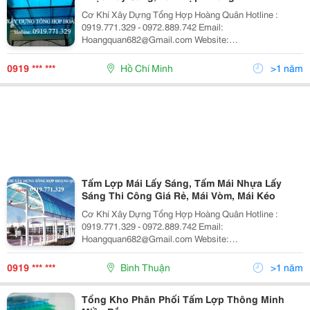
Cơ Khí Xây Dựng Tổng Hợp Hoàng Quân Hotline :
0919.771.329 - 0972.889.742 Email:
Hoangquan682@Gmail.com Website:
Https://Sites.google.com/Site/Maichexep/ Tận Tâm -
Uy Tín - Chất Lượng - Chúng Tôi Chuyên Thiết Kế Thi
0919 *** ***
Hồ Chí Minh
>1 năm
Công Mái Hiên Các Loại Tậ
Tấm Lợp Mái Lấy Sáng, Tấm Mái Nhựa Lấy
Sáng Thi Công Giá Rẻ, Mái Vòm, Mái Kéo
Cơ Khí Xây Dựng Tổng Hợp Hoàng Quân Hotline :
0919.771.329 - 0972.889.742 Email:
Hoangquan682@Gmail.com Website:
Https://Sites.google.com/Site/Maichexep/ Tận Tâm -
Uy Tín - Chất Lượng - Chúng Tôi Chuyên Thiết Kế Thi
0919 *** ***
Bình Thuận
>1 năm
Công Mái Hiên Các Loại Tậ
Tổng Kho Phân Phối Tấm Lợp Thông Minh