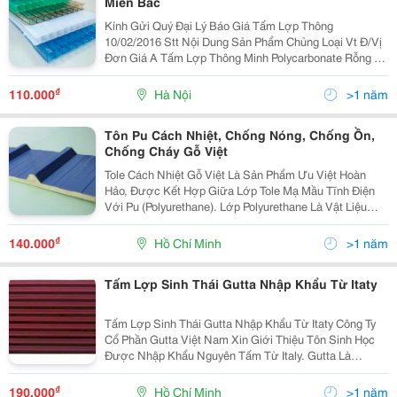
Miền Bắc
Kính Gửi Quý Đại Lý Báo Giá Tấm Lợp Thông
10/02/2016 Stt Nội Dung Sản Phẩm Chủng Loại Vt Đ/Vị
Đơn Giá A Tấm Lợp Thông Minh Polycarbonate Rỗng 1
Tấm Nguyên (Các Màu) Xanh Hồ, Trắng Trong, Trắng
Đục, Xanh Lá
₫
110.000
Hà Nội
>1 năm
Tôn Pu Cách Nhiệt, Chống Nóng, Chống Ồn,
Chống Cháy Gỗ Việt
Tole Cách Nhiệt Gỗ Việt Là Sản Phẩm Ưu Việt Hoàn
Hảo, Được Kết Hợp Giữa Lớp Tole Mạ Mầu Tĩnh Điện
Với Pu (Polyurethane). Lớp Polyurethane Là Vật Liệu
Cách Âm Cách Nhiệt Có Các Tính Năng Ưu Việt Và Nổi
Trội So Với Các Sản Phẩm Cách Âm Cách Nhiệt Truyề
₫
140.000
Hồ Chí Minh
>1 năm
Tấm Lợp Sinh Thái Gutta Nhập Khẩu Từ Itaty
Tấm Lợp Sinh Thái Gutta Nhập Khẩu Từ Itaty Công Ty
Cổ Phần Gutta Việt Nam Xin Giới Thiệu Tôn Sinh Học
Được Nhập Khẩu Nguyên Tấm Từ Italy. Gutta Là
Thương Hiệu Hàng Đầu Thế Giới Về Sản Xuất Vật Liệu
Xây Dựng Cao Cấp Được Thành Lập Từ Năm 1964. V
₫
190.000
Hồ Chí Minh
>1 năm