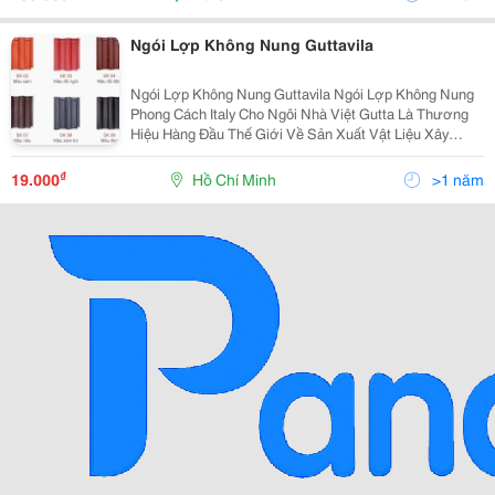
Ngói Lợp Không Nung Guttavila
Ngói Lợp Không Nung Guttavila Ngói Lợp Không Nung
Phong Cách Italy Cho Ngôi Nhà Việt Gutta Là Thương
Hiệu Hàng Đầu Thế Giới Về Sản Xuất Vật Liệu Xây
Dựng Cao Cấp Được Thành Lập Từ Năm 1964 Với Bề
Dày Kinh Nghiệm Sản Xuất Vật Liệu Xây Dựng Nhiều
₫
19.000
Hồ Chí Minh
>1 năm