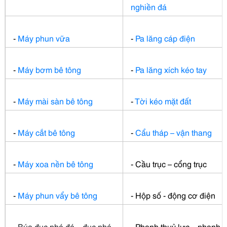
nghiền đá
-
Máy phun vữa
-
Pa lăng cáp điện
-
Máy bơm bê tông
-
Pa lăng xích kéo tay
-
Máy mài sàn bê tông
-
Tời kéo mặt đất
-
Máy cắt bê tông
-
Cẩu tháp – vận thang
-
Máy xoa nền bê tông
- Cầu trục – cổng trục
-
Máy phun vẩy bê tông
- Hộp số - động cơ điện
-
Búa đục phá đá
–
đục phá
- Phanh thuỷ lực – phanh