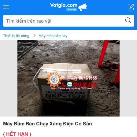
Thiết bị thi công
Máy móc cầm tay
Máy Đầm Bàn Chạy Xăng Điện Có Sẵn
( HẾT HẠN )