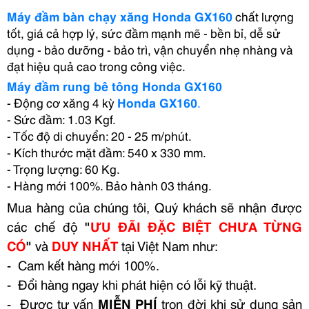
Máy đầm bàn chạy xăng Honda GX160
chất lượng
tốt, giá cả hợp lý, sức đầm mạnh mẽ - bền bỉ, dễ sử
dụng - bảo dưỡng - bảo trì, vận chuyển nhẹ nhàng và
đạt hiệu quả cao trong công việc.
Máy đầm rung bê tông Honda GX160
- Động cơ xăng 4 kỳ
Honda GX160
.
- Sức đầm: 1.03 Kgf.
- Tốc độ di chuyển: 20 - 25 m/phút.
- Kích thước mặt đầm: 540 x 330 mm.
- Trọng lượng: 60 Kg.
- Hàng mới 100%. Bảo hành 03 tháng.
Mua hàng của chúng tôi, Quý khách sẽ nhận được
các chế độ
"
ƯU ĐÃI ĐẶC BIỆT CHƯA TỪNG
CÓ
"
và
DUY NHẤT
tại Việt Nam như:
- Cam kết hàng mới 100%.
- Đổi hàng ngay khi phát hiện có lỗi kỹ thuật.
- Được tư vấn
MIỄN PHÍ
trọn đời khi sử dụng sản