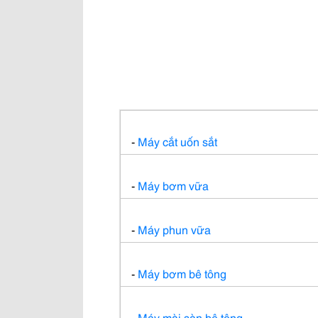
-
Máy cắt
uốn sắt
-
Máy bơm vữa
-
Máy phun vữa
-
Máy bơm bê tông
-
Máy mài sàn bê tông