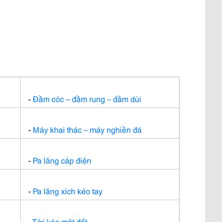
-
Đầm cóc – đầm rung – đầm dùi
-
Máy khai thác – máy nghiền đá
-
Pa lăng cáp điện
-
Pa lăng xích kéo tay
-
Tời kéo mặt đất