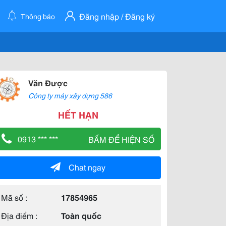
Đăng nhập / Đăng ký
Thông báo
Văn Được
Công ty máy xây dựng 586
HẾT HẠN
0913 *** ***
BẤM ĐỂ HIỆN SỐ
Chat ngay
Mã số :
17854965
Địa điểm :
Toàn quốc