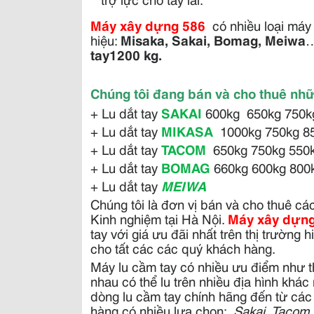
Máy xây dựng 586
có nhiều loại máy 
hiệu:
Misaka, Sakai, Bomag, Meiwa
…
tay1200 kg.
Chúng tôi đang bán và cho thuê nh
+ Lu dắt tay
SAKAI
600kg 650kg 750k
+ Lu dắt tay
MIKASA
1000kg 750kg 8
+ Lu dắt tay
TACOM
650kg 750kg 550
+ Lu dắt tay
BOMAG
660kg 600kg 800
+ Lu dắt tay
MEIWA
Chúng tôi là đơn vị bán và cho thuê cá
Kinh nghiệm tại Hà Nội.
Máy xây dựng
tay với giá ưu đãi nhất trên thị trường 
cho tất các các quý khách hàng.
Máy lu cầm tay có nhiều ưu điểm như t
nhau có thể lu trên nhiều địa hình khá
dòng lu cầm tay chính hãng đến từ các
hàng có nhiều lựa chọn:
Sakai, Tacom, 