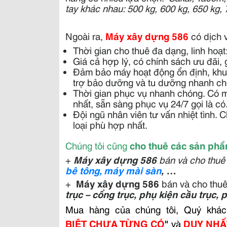
tay khác nhau: 500 kg, 600 kg, 650 kg, 
Ngoài ra,
Máy xây dựng 586
có dịch v
Thời gian cho thuê đa dạng, linh hoạt
Giá cả hợp lý, có chính sách ưu đãi, 
Đảm bảo máy hoạt động ổn định, khu
trợ bảo dưỡng và tu dưỡng nhanh chó
Thời gian phục vụ nhanh chóng. Có m
nhất, sẵn sàng phục vụ 24/7 gọi là có
Đội ngũ nhân viên tư vấn nhiệt tình.
loại phù hợp nhất.
Chúng tôi cũng
cho thuê các sản ph
+
Máy xây dựng 586
bán và cho thu
bê tông,
máy mài sàn
,
…
+
Máy xây dựng 586
bán và cho thuê 
trục – cổng trục, phụ kiện cầu trục, 
Mua hàng của chúng tôi, Quý khá
BIỆT CHƯA TỪNG CÓ
"
và
DUY NHẤ