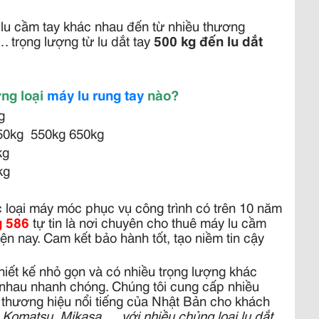
lu cầm tay khác nhau đến từ nhiều thương
. trọng lượng từ lu dắt tay
500 kg đến lu dắt
ững loại
máy lu rung tay
nào?
g
50kg 550kg 650kg
kg
kg
c loại máy móc phục vụ công trình có trên 10 năm
 586
tự tin là nơi chuyên cho thuê máy lu cầm
hiện nay. Cam kết bảo hành tốt, tạo niềm tin cậy
hiết kế nhỏ gọn và có nhiều trọng lượng khác
c nhau nhanh chóng. Chúng tôi cung cấp nhiều
 thương hiệu nổi tiếng của Nhật Bản cho khách
Komatsu, Mikasa,… với nhiều chủng loại lu dắt