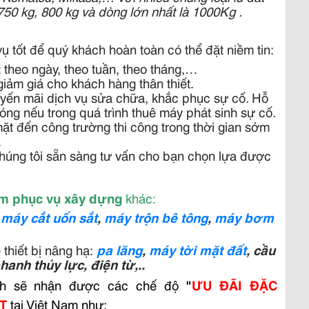
750 kg, 800 kg và dòng lớn nhất là 1000Kg .
ụ tốt để quý khách hoàn toàn có thể đặt niềm tin:
: theo ngày, theo tuần, theo tháng,…
giảm giá cho khách hàng thân thiết.
yến mãi dịch vụ sửa chữa, khắc phục sự cố. Hỗ
ng nếu trong quá trình thuê máy phát sinh sự cố.
ặt đến công trường thi công trong thời gian sớm
.
 Chúng tôi sẵn sàng tư vấn cho bạn chọn lựa được
ẩm phục vụ xây dựng
khác:
ê
máy cắt uốn sắt
,
máy trộn bê tông
,
máy bơm
thiết bị nâng hạ:
pa lăng
,
máy tời mặt đất
, cầu
phanh thủy lực, điện từ,..
ch sẽ nhận được các chế độ
"
ƯU ĐÃI ĐẶC
T
tại Việt Nam như: