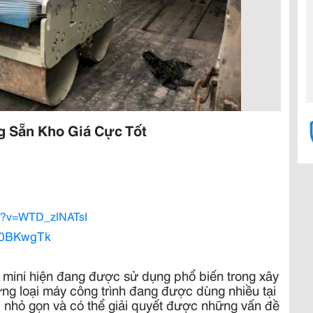
ng Sẵn Kho Giá Cực Tốt
ch?v=WTD_zINATsI
f40BKwgTk
ay mini hiện đang được sử dụng phổ biến trong xây
ững loại máy công trình đang được dùng nhiều tại
 nhỏ gọn và có thể giải quyết được những vấn đề