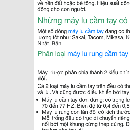
về nền đất hoặc bê tông. Hiệu suất côn
động cho con người.
Những máy lu cầm tay có 
Một số dòng
máy lu cầm tay
đang có th
lượng tốt như: Sakai, Tacom, Mikasa
Nhật Bản.
Phân loại
máy lu rung cầm tay
Máy được phân chia thành 2 kiểu chính
đôi.
Cả 2 loại máy lu cầm tay trên đều có th
và lùi. Và cũng được điều khiển bởi tay
Máy lu cầm tay đơn đứng: có trọng lư
70 đến 77 HZ. Biên độ từ 0,4 đến 0,
Máy lu rung con lăn đôi có kích thướ
Mỗi trống đều có trục di chuyển riêng
nối bởi một khung cứng thép cứng. Đư
trợ lực cho tay lái.