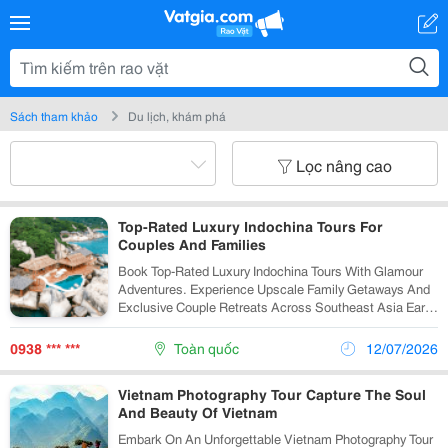
Sách tham khảo
Du lịch, khám phá
Lọc nâng cao
Top-Rated Luxury Indochina Tours For
Couples And Families
Book Top-Rated Luxury Indochina Tours With Glamour
Adventures. Experience Upscale Family Getaways And
Exclusive Couple Retreats Across Southeast Asia Early.
Crafting A Shared Journey Across Southeast Asia Is
The Ultimate Way For Families To Bond...
0938 *** ***
Toàn quốc
12/07/2026
Vietnam Photography Tour Capture The Soul
And Beauty Of Vietnam
Embark On An Unforgettable Vietnam Photography Tour