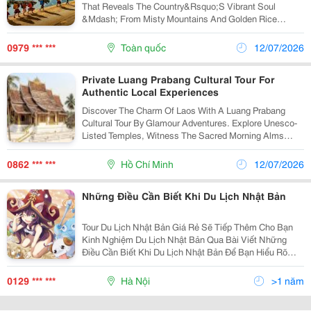
That Reveals The Country&Rsquo;S Vibrant Soul
&Mdash; From Misty Mountains And Golden Rice
Terraces To Bustling Markets And Ancient Streets. Join
Glamour Adventures For A Tailor-Made Journey
0979 *** ***
Toàn quốc
12/07/2026
Crafted...
Private Luang Prabang Cultural Tour For
Authentic Local Experiences
Discover The Charm Of Laos With A Luang Prabang
Cultural Tour By Glamour Adventures. Explore Unesco-
Listed Temples, Witness The Sacred Morning Alms
Ceremony, Visit Artisan Villages, And Experience The
Beauty Of Kuang Si Waterfalls On A Personalized...
0862 *** ***
Hồ Chí Minh
12/07/2026
Những Điều Cần Biết Khi Du Lịch Nhật Bản
Tour Du Lịch Nhật Bản Giá Rẻ Sẽ Tiếp Thêm Cho Bạn
Kinh Nghiệm Du Lịch Nhật Bản Qua Bài Viết Những
Điều Cần Biết Khi Du Lịch Nhật Bản Để Bạn Hiểu Rõ
Hơn Về Đất Nước Tuyệt Vời Này. ≫≫Xem Thêm: 10 Lời
Khuyên Hay Cho Lần Đầu Du Lịch Nhật Bản
0129 *** ***
Hà Nội
>1 năm