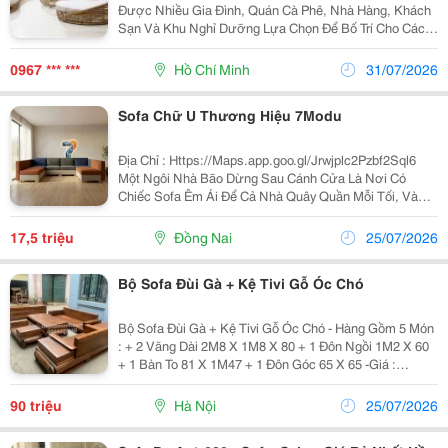
Được Nhiều Gia Đình, Quán Cà Phê, Nhà Hàng, Khách
Sạn Và Khu Nghỉ Dưỡng Lựa Chọn Để Bố Trí Cho Các
Không Gian Ngoài Trời Như Sân Vườn, Ban Công, Sân
Thượng Hay Khu Vực Hồ Bơi. Với Thiết Kế Hiện Đại,...
0967 *** ***
Hồ Chí Minh
31/07/2026
Sofa Chữ U Thương Hiệu 7Modu
Địa Chỉ : Https://Maps.app.goo.gl/Jrwjplc2Pzbf2Sql6
Một Ngôi Nhà Bão Dừng Sau Cánh Cửa Là Nơi Có
Chiếc Sofa Êm Ái Để Cả Nhà Quây Quần Mỗi Tối, Và
Một Chiếc Nệm Thật Êm Để Ngả Lưng Sau Ngày Dài
Mệt Mỏi. Hiểu Được Điều Đó, Nội Thất Chú 7 Tự Hào
17,5 triệu
Đồng Nai
25/07/2026
Mang...
Bộ Sofa Đùi Gà + Kệ Tivi Gỗ Óc Chó
Bộ Sofa Đùi Gà + Kệ Tivi Gỗ Óc Chó - Hàng Gồm 5 Món
: + 2 Văng Dài 2M8 X 1M8 X 80 + 1 Đôn Ngồi 1M2 X 60
+ 1 Bàn To 81 X 1M47 + 1 Đôn Góc 65 X 65 -Giá :
90.000.000 - Giá Đã Bao Gồm Đệm Kính . + Kệ Tivi Gỗ
Óc Chó : Kích Thước 2M2 X 40 X 69 -- Giá 23Tr
90 triệu
Hà Nội
25/07/2026