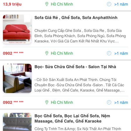
006 Đ Ượ C S Ả N Xu Ấ T The
13,9 triệu
Hồ Chí Minh
>1 năm
Sofa Giá Rẻ , Ghế Sofa, Sofa Anphatthinh
Chuyên Cung Cấp Ghe Sofa , Sofa Gia Re , Sofa Gia
Đình, Sofa Phòng Khách, Sofa Phòng Ngủ, Sofa Phòng
Karaoke, Với Giá Cả Cam Kết Rẻ Nhất Khu Vực
Tp.hcm, Bình Dương Và Các Tỉnh Lân Cận, Với Nhiều
Mẫu Mã Đẹp, Sang Trọng, Màu Sắc, Chất Liệu Phong
0902 *** ***
Hồ Chí Minh
>1 năm
Phú Đa
Bọc- Sửa Chữa Ghế Sofa - Salon Tại Nhà
- Cở Sở Sản Xuất Sofa An Phát Thịnh. Chúng Tôi
Chuyên Bọc -Sửa Chữa Ghế Sofa -Salon . Tất Cả Các
Loại Ghế , Đệm, Ghế Cafe, Karaoke, Ghế Massage,
Giường Sofa ... Tại Nhà Theo Yêu Cầu Của Khách Hàng
Khu Vục Tp Hcm, Bình Dương, Đồng Nai, Long An .Với
0902 *** ***
Hồ Chí Minh
>1 năm
Gi
Bọc Ghế Sofa, Bọc Lại Ghế Sofa, Nệm
Massage, Ghế Cafe, Ghế Karaoke
Công Ty Tnhh Tm &Amp; Sx Nội Thất An Phát Thịnh