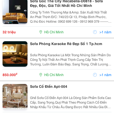
Sofa Góc The City Recabella-D0818 - Sofa
Đẹp, Độc, Giá Tốt Nhất Hồ Chí Minh
Công Ty Tnhh Thương Mại &Amp; Sản Xuất Nội Thất
An Phát Thịnh Đ/C: 740/23 Ql 13, P.hiệp Bình Phước,
Q.thủ Đức Hotline: 0902 699 126 - 0912 969 379 -----------
- Sofa Góc The City Recabella-D0818 Cập Nhật:
15/10/2016 - 19:48
32 triệu
Hồ Chí Minh
>1 năm
Sofa Phòng Karaoke Rẻ Đẹp Số 1 Tp.hcm
Sofa Phòng Karaoke Là Một Trong Những Sản Phẩm Do
Công Ty Nội Thất An Phát Thịnh Cung Cấp Trên Thị
Trường, Luôn Đảm Bảo Đẹp, Sang Trọng, Chất Lượng
Và Rẻ Số 1 Tp.hcm. Sofa An Phát Thịnh Chuyên Nhận
Thiết Kế, Thi Công Các Công Trình Sofa Phòng Kara
₫
850.000
Hồ Chí Minh
>1 năm
Sofa Cổ Điển Apt-004
Ghế Sofa Cổ Điển Apt-004 Là Dòng Sản Phẩm Sofa Cao
Cấp, Sang Trọng,Quý Phái Theo Phong Cách Cổ Điển
Nhập Khẩu Từ Châu Âu Đang Được Rất Nhiều Gia Đình
Việt Nam Ưa Dùng. Sofa Cổ Điển Được Đánh Giá Cao