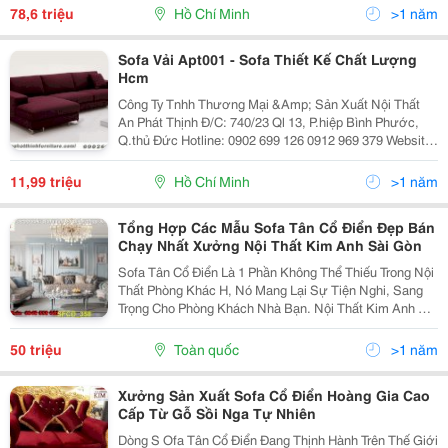
Không Chỉ Bởi Màu Sắc Và Kiểu Dáng Phong Phú, Mà
78,6 triệu
Hồ Chí Minh
>1 năm
Cò
Sofa Vải Apt001 - Sofa Thiết Kế Chất Lượng
Hcm
Công Ty Tnhh Thương Mại &Amp; Sản Xuất Nội Thất
An Phát Thịnh Đ/C: 740/23 Ql 13, P.hiệp Bình Phước,
Q.thủ Đức Hotline: 0902 699 126 0912 969 379 Website:
Http://Anphatthinhfurniture.com Thông Tin Chi Tiết Sản
Phẩm: - Khung Sườn Được
11,99 triệu
Hồ Chí Minh
>1 năm
Tổng Hợp Các Mẫu Sofa Tân Cổ Điển Đẹp Bán
Chạy Nhất Xưởng Nội Thất Kim Anh Sài Gòn
Sofa Tân Cổ Điển Là 1 Phần Không Thể Thiếu Trong Nội
Thất Phòng Khác H, Nó Mang Lại Sự Tiện Nghi, Sang
Trọng Cho Phòng Khách Nhà Bạn. Nội Thất Kim Anh Có
Xưởng Sản Xuất Tại Tphcm Bán Hàng Trực Tiếp Không
Qua Trung Gian Vì Vậy Bạn Hãy Yên Tâm Về Chất
50 triệu
Toàn quốc
>1 năm
Xưởng Sản Xuất Sofa Cổ Điển Hoàng Gia Cao
Cấp Từ Gỗ Sồi Nga Tự Nhiên
Dòng S Ofa Tân Cổ Điển Đang Thịnh Hành Trên Thế Giới