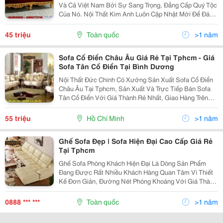
Và Cả Việt Nam Bởi Sự Sang Trọng, Đẳng Cấp Quý Tộc
Của Nó. Nội Thất Kim Anh Luôn Cập Nhật Mới Để Đáp
Ứng Nhu Cầu Ngày Càng Đa Dạng Của Khách Hàng.
Giao Hàng Trên Toàn Quốc Các Tỉnh An Giang, Bến Tr
45 triệu
Toàn quốc
>1 năm
Sofa Cổ Điển Châu Âu Giá Rẻ Tại Tphcm - Giá
Sofa Tân Cổ Điển Tại Bình Dương
Nội Thất Đức Chinh Có Xưởng Sản Xuất Sofa Cổ Điển
Châu Âu Tại Tphcm, Sản Xuất Và Trực Tiếp Bán Sofa
Tân Cổ Điển Với Giá Thành Rẻ Nhất, Giao Hàng Trên
Toàn Quốc. Liên Hệ : 0968 142 802 - 0888 39 46 79 ( Ms
Tuyến Zalo, Viber ) Sofa Tân Cổ Đ
55 triệu
Hồ Chí Minh
>1 năm
Ghế Sofa Đẹp | Sofa Hiện Đại Cao Cấp Giá Rẻ
Tại Tphcm
Ghế Sofa Phòng Khách Hiện Đại Là Dòng Sản Phẩm
Đang Được Rất Nhiều Khách Hàng Quan Tâm Vì Thiết
Kế Đơn Giản, Đường Nét Phóng Khoáng Với Giá Thành
Hợp Lý Cho Mọi Khách Hàng . Liên Hệ Tư Vấn :
0888.39.46.79 ( Ms Tuyến ) Sofa Hiện Đại Cũng Không Q
0888 *** ***
Toàn quốc
>1 năm