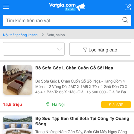
Nội thất phòng khách
Sofa, salon
Lọc nâng cao
Bộ Sofa Góc L Chân Cuốn Gỗ Sồi Nga
Bộ Sofa Góc L Chân Cuốn Gỗ Sồi Nga - Hàng Gồm 4
Món : + 2 Văng Dài 2M7 X 1M8 X 70 + 1 Ghế Đôn 70 X
45 + 1 Bàn To 65 X 1M3 -Giá : 15.500.000 - Giá Đã Bao
Gồm Đệm Kính . - Miễn Phi Giao Hàng 66Km - ≫≫≫ Chú
Ý : Ưu Đãi Đặc Biệt Khi Quý Khách M
15,5 triệu
Hà Nội
Siêu VIP
Bộ Sưu Tập Bàn Ghế Sofa Tại Công Ty Quang
Đông
Trong Những Năm Gần Đây, Sofa Giả Mây Ngày Càng