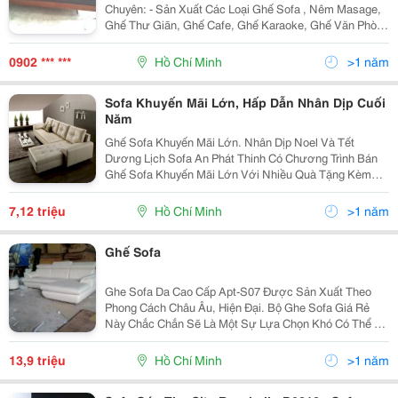
Chuyên: - Sản Xuất Các Loại Ghế Sofa , Nêm Masage,
Ghế Thư Giãn, Ghế Cafe, Ghế Karaoke, Ghế Văn Phòng
, Với Chủng Loại - Mẫu Mã Đa Dạng Phong Phú, Bảo
Hành Dài Hạn, Giá Rẻ Nhất Tại Khu
0902 *** ***
Hồ Chí Minh
>1 năm
Sofa Khuyến Mãi Lớn, Hấp Dẫn Nhân Dịp Cuối
Năm
Ghế Sofa Khuyến Mãi Lớn. Nhân Dịp Noel Và Tết
Dương Lịch Sofa An Phát Thinh Có Chương Trình Bán
Ghế Sofa Khuyến Mãi Lớn Với Nhiều Quà Tặng Kèm
Hấp Dẫn Nhất Trong Năm. Tất Cả Cácsản Phẩm Khách
Hàng Đăng Ký Đặt Mua Từ Ngày 24/12/2014-10/01/2015
7,12 triệu
Hồ Chí Minh
>1 năm
Sẽ Được
Ghế Sofa
Ghe Sofa Da Cao Cấp Apt-S07 Được Sản Xuất Theo
Phong Cách Châu Âu, Hiện Đại. Bộ Ghe Sofa Giá Rẻ
Này Chắc Chắn Sẽ Là Một Sự Lựa Chọn Khó Có Thể Bỏ
Qua Cho Phòng Khách Của Gia Đình Bạn. Chi Tiết Sản
Phẩm. Khung Gỗ : Được Làm Từ Gỗ Dầu, Đã Đư
13,9 triệu
Hồ Chí Minh
>1 năm