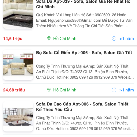
Sofa Da Apt-039 - Sofa, Salon Giá Rẻ Nhất Hồ
Chí Minh
Quý Khách Vui Lòng Liên Hệ Sđt: 0902699126 Hoặc
Email: Nguyenphuoc986@Gmail.com Để Được Tư Vân
Thêm Nhiều Hơn Về Thông Tin Chi Tiết Sản Phẩm -
Khung Sườn Được Làm Từ Gỗ Dầu, Được Xử Lý Hóa
Chất, Ngăn Ngừa Được Các Loại Mối Mọt Và Các Loại
14,6 triệu
Hồ Chí Minh
>1 năm
Nấm M
Bộ Sofa Cổ Điển Apt-006 - Sofa, Salon Giá Tốt
Công Ty Tnhh Thương Mại &Amp; Sản Xuất Nội Thất
An Phát Thịnh Đ/C: 740/23 Ql 13, P.hiệp Bình Phước,
Q.thủ Đức Hotline: 0902 699 126 0912 969 379 Website:
Http://Anphatthinhfurniture.com Được Làm Từ Những
Chất Liêu Cao Cấp Nhưng: Vải, D
24,68 triệu
Hồ Chí Minh
>1 năm
Sofa Da Cao Cấp Apt-006 - Sofa, Salon Thiết
Kế Theo Yêu Cầu
Công Ty Tnhh Thương Mại &Amp; Sản Xuất Nội Thất
An Phát Thịnh Đ/C: 740/23 Ql 13, P.hiệp Bình Phước,
Q.thủ Đức Hotline: 0902 699 126 0912 969 379 Website:
Http://Anphatthinhfurniture.com Sofa Da Cao C Ấ P Apt-