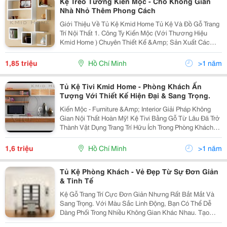
Kệ Treo Tường Kiến Mộc - Cho Không Gian
Nhà Nhỏ Thêm Phong Cách
Giới Thiệu Về Tủ Kệ Kmid Home Tủ Kệ Và Đồ Gỗ Trang
Trí Nội Thất 1. Công Ty Kiến Mộc (Với Thương Hiệu
Kmid Home ) Chuyên Thiết Kế &Amp; Sản Xuất Các
Dạng Tủ Kệ Theo Kiểu Dáng Hiện Đại, Sử Dụng Chiều
Cao Không Gian Của Diện Tường Một Cách Khéo...
1,85 triệu
Hồ Chí Minh
>1 năm
Tủ Kệ Tivi Kmid Home - Phòng Khách Ấn
Tượng Với Thiết Kế Hiện Đại & Sang Trọng.
Kiến Mộc - Furniture &Amp; Interior Giải Pháp Không
Gian Nội Thất Hoàn Mỹ! Kệ Tivi Bằng Gỗ Từ Lâu Đã Trở
Thành Vật Dụng Trang Trí Hữu Ích Trong Phòng Khách
Của Mọi Gia Đình. Nếu Như Trước Kia Kệ Tivi Chỉ Đơn
Thuần Là Những Chiếc Bàn Để Tivi Hay...
1,6 triệu
Hồ Chí Minh
>1 năm
Tủ Kệ Phòng Khách - Vẻ Đẹp Từ Sự Đơn Giản
& Tinh Tế
Kệ Gỗ Trang Trí Cực Đơn Giản Nhưng Rất Bắt Mắt Và
Sang Trọng. Với Màu Sắc Linh Động, Bạn Có Thể Dễ
Dàng Phối Trong Nhiều Không Gian Khác Nhau. Tạo
Nên Sự Hài Hòa Màu Sắc Với Những Sản Phẩm Mà