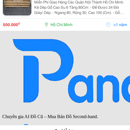
Miễn Phí Giao Hàng Các Quận Nội Thành Hồ Chí Minh.
Kệ Dép Gỗ Cao Su 6 Tầng 80Cm: - Để Được 24 Đôi
Giày/ Dép. - Ngang 80, Rộng 30, Cao 100 (Cm). - Gỗ
Cao Su Tự Nhiên Đã Qua Xử Lí. - Màu Tự Nhiên. - Kệ
Chắc Chắn , Nhỏ Gọn , Tháo Lắp Dễ Dàng Khi Di C
₫
500.000
Hồ Chí Minh
>1 năm