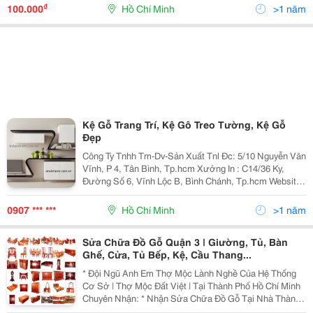
Bạn Đang Có Trong Không Gian Nhỏ Xinh Cho Nhà Bạn.
₫
100.000
Hồ Chí Minh
>1 năm
Tủ Kệ...
Kệ Gỗ Trang Trí, Kệ Gô Treo Tường, Kệ Gỗ
Đẹp
Công Ty Tnhh Tm-Dv-Sản Xuất Tnl Đc: 5/10 Nguyễn Văn
Vĩnh, P 4, Tân Bình, Tp.hcm Xưởng In : C14/36 Ky,
Đường Số 6, Vĩnh Lộc B, Bình Chánh, Tp.hcm Website:
Www.tnlvietnam.com.vn Hoặc:
Http://Www.vatgia.com/Tnlvietnam . Chuyên Sản Xuất
0907 *** ***
Hồ Chí Minh
>1 năm
Sửa Chữa Đồ Gỗ Quận 3 | Giường, Tủ, Bàn
Ghế, Cửa, Tủ Bếp, Kệ, Cầu Thang...
* Đội Ngũ Anh Em Thợ Mộc Lành Nghề Của Hệ Thống
Cơ Sở | Thợ Mộc Đất Việt | Tại Thành Phố Hồ Chí Minh
Chuyên Nhận: * Nhận Sửa Chữa Đồ Gỗ Tại Nhà Thành
Phố Hồ Chí Minh - Sửa Chữa Cửa Sổ, Cửa Thông