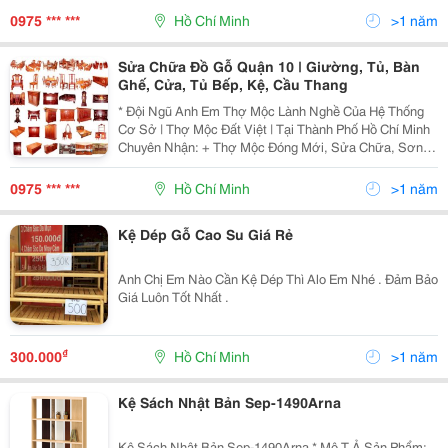
Phòng, Cửa Đi Bị Sập Xệ Khó Đóng Hư Hỏng Cong
0975 *** ***
Hồ Chí Minh
>1 năm
Vênh.
Sửa Chữa Đồ Gỗ Quận 10 | Giường, Tủ, Bàn
Ghế, Cửa, Tủ Bếp, Kệ, Cầu Thang
* Đội Ngũ Anh Em Thợ Mộc Lành Nghề Của Hệ Thống
Cơ Sở | Thợ Mộc Đất Việt | Tại Thành Phố Hồ Chí Minh
Chuyên Nhận: + Thợ Mộc Đóng Mới, Sửa Chữa, Sơn
Pu, Đánh Bóng Vẹcni |Giường Gỗ | + Thợ Mộc Đóng
Mới, Sửa Chữa, Sơn Pu, Đánh Bóng Vẹcni Các Loại |Tủ
0975 *** ***
Hồ Chí Minh
>1 năm
Kệ Dép Gỗ Cao Su Giá Rẻ
Anh Chị Em Nào Cần Kệ Dép Thì Alo Em Nhé . Đảm Bảo
Giá Luôn Tốt Nhất .
₫
300.000
Hồ Chí Minh
>1 năm
Kệ Sách Nhật Bản Sep-1490Arna
Kệ Sách Nhật Bản Sep-1490Arna * Mô T Ả Sản Phẩm: