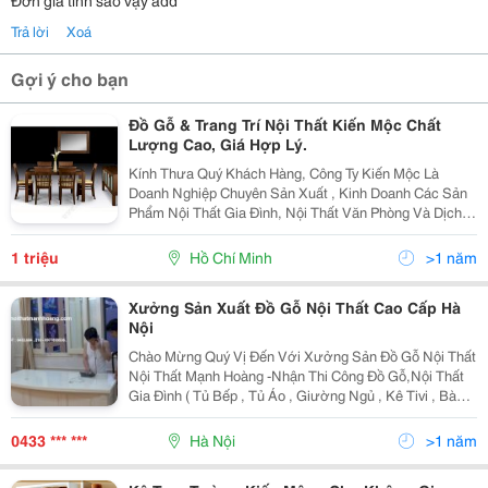
Đơn giá tính sao vậy add
Trả lời
Xoá
Gợi ý cho bạn
Đồ Gỗ & Trang Trí Nội Thất Kiến Mộc Chất
Lượng Cao, Giá Hợp Lý.
Kính Thưa Quý Khách Hàng, Công Ty Kiến Mộc Là
Doanh Nghiệp Chuyên Sản Xuất , Kinh Doanh Các Sản
Phẩm Nội Thất Gia Đình, Nội Thất Văn Phòng Và Dịch
Vụ Trang Trí Nội Thất . Với Diện Tích Nhà Xưởng Hơn
500 M 2 Cùng Với Dây Chuyền Máy Móc Hiện Đại Và...
1 triệu
Hồ Chí Minh
>1 năm
Xưởng Sản Xuất Đồ Gỗ Nội Thất Cao Cấp Hà
Nội
Chào Mừng Quý Vị Đến Với Xưởng Sản Đồ Gỗ Nội Thất
Nội Thất Mạnh Hoàng -Nhận Thi Công Đồ Gỗ,Nội Thất
Gia Đình ( Tủ Bếp , Tủ Áo , Giường Ngủ , Kê Tivi , Bàn
Nghế Ăn , Nội Thất Phòng Trẻ Em... -Nội Thất Văn
Phòng , Showrrom , Shop , Hội Chợ Triển Lãm...
0433 *** ***
Hà Nội
>1 năm