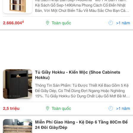
Kệ Sách Gỗ Sep-1490Arna Phong Cách Cổ Điển Nhật
Bản, Với Một Chút Biến Tấu Về Màu Sắc Cho Bạn Cảm
Giác Mới Lạ, Đơn Giản Mà Độc Đáo. Được Làm Từ
Chất Liệu Gỗ Mdf Cao Cấp, Sản Xuất Theo Qu
₫
2.666.004
Toàn quốc
>1 năm
Tủ Giầy Hokku - Kiến Mộc (Shoe Cabinets
Hokku)
Thông Tin Sản Phẩm: Tủ Được Thiết Kế Bao Gồm 5 Kệ
Để Giầy Dép, Có Thể Dùng Đợt Ngang Hoặc Nghiêng
15%. Tủ Giấy Hokku Sử Dụng Chất Liệu Gỗ Mdf Bề Mặt
Phủ Veneer Sồi (Oak) Hoặc Xoan Đào, Hoàn Thiện Sơn
Pu Màu Nâu Đậm Tạo Điểm Nhấn Ấn Tượng, Thích
2,5 triệu
Toàn quốc
>1 năm
Hợp...
Miễn Phí Giao Hàng - Kệ Dép 6 Tầng 80Cm Để
24 Đôi Giày/Dép