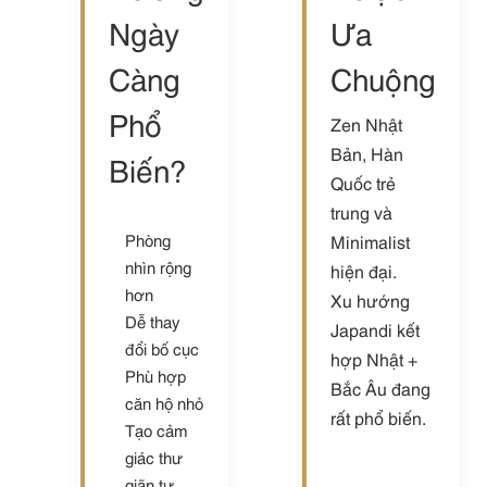
Ngày
Ưa
Càng
Chuộng
Phổ
Zen Nhật
Bản, Hàn
Biến?
Quốc trẻ
trung và
Phòng
Minimalist
nhìn rộng
hiện đại.
hơn
Xu hướng
Dễ thay
Japandi kết
đổi bố cục
hợp Nhật +
Phù hợp
Bắc Âu đang
căn hộ nhỏ
rất phổ biến.
Tạo cảm
giác thư
giãn tự