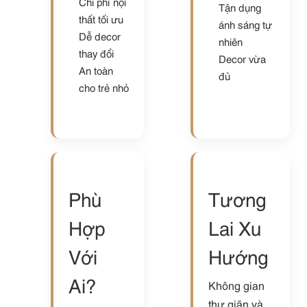
Chi phí nội
Tận dụng
thất tối ưu
ánh sáng tự
Dễ decor
nhiên
thay đổi
Decor vừa
An toàn
đủ
cho trẻ nhỏ
Phù
Tương
Hợp
Lai Xu
Với
Hướng
Ai?
Không gian
thư giãn và