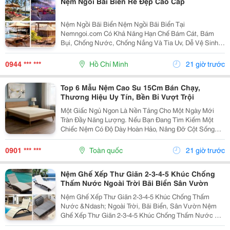
Nệm Ngồi Bãi Biển Rẻ Đẹp Cao Cấp
Nệm Ngồi Bãi Biển Nệm Ngồi Bãi Biển Tại
Nemngoi.com Có Khả Năng Hạn Chế Bám Cát, Bám
Bụi, Chống Nước, Chống Nắng Và Tia Uv, Dễ Vệ Sinh
Và Nhanh Khô. Sản Phẩm Có Nhiều Kích Thước, Nhận
Số Lượng Sỉ Lẻ Với Ưu Đãi, Chiết Khấu Và Báo Giá
0944 *** ***
Hồ Chí Minh
21 giờ trước
Nhanh . Liên Hệ...
Top 6 Mẫu Nệm Cao Su 15Cm Bán Chạy,
Thương Hiệu Uy Tín, Bền Bỉ Vượt Trội
Một Giấc Ngủ Ngon Là Nền Tảng Cho Một Ngày Mới
Tràn Đầy Năng Lượng. Nếu Bạn Đang Tìm Kiếm Một
Chiếc Nệm Có Độ Dày Hoàn Hảo, Nâng Đỡ Cột Sống
Tối Ưu Và Có Độ Bền Lên Đến Hàng Chục Năm, Nệm
Cao Su 15Cm Chính Là &Ldquo;Tỷ Lệ Vàng&Rdquo;
0901 *** ***
Toàn quốc
21 giờ trước
Không Quá Mỏng...
Nệm Ghế Xếp Thư Giãn 2-3-4-5 Khúc Chống
Thấm Nước Ngoài Trời Bãi Biển Sân Vườn
Nệm Ghế Xếp Thư Giãn 2-3-4-5 Khúc Chống Thấm
Nước &Ndash; Ngoài Trời, Bãi Biển, Sân Vườn Nệm
Ghế Xếp Thư Giãn 2-3-4-5 Khúc Chống Thấm Nước Có
Nhiều Mẫu, Kích Thước, Màu Sắc Và Chất Liệu Phù