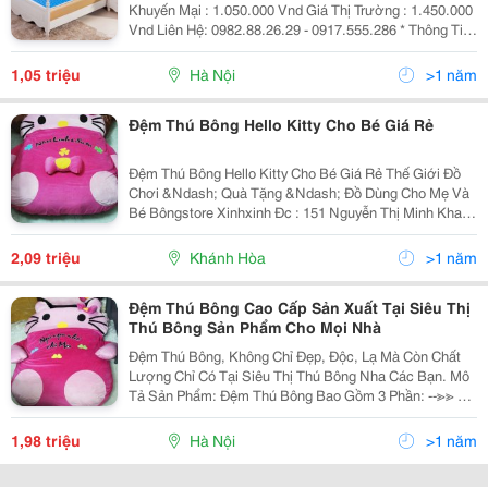
Khuyến Mại : 1.050.000 Vnd Giá Thị Trường : 1.450.000
Vnd Liên Hệ: 0982.88.26.29 - 0917.555.286 * Thông Tin
Sản Phẩm Sản Phẩm Đệm Làm Mát Kyoryo, Với Chất
Liệu Gel Làm Mát (Cool Gelp
1,05 triệu
Hà Nội
>1 năm
Đệm Thú Bông Hello Kitty Cho Bé Giá Rẻ
Đệm Thú Bông Hello Kitty Cho Bé Giá Rẻ Thế Giới Đồ
Chơi &Ndash; Quà Tặng &Ndash; Đồ Dùng Cho Mẹ Và
Bé Bôngstore Xinhxinh Đc : 151 Nguyễn Thị Minh Khai
&Ndash; Tp, Nha Trang &Ndash; Khánh Hòa. Đt:
0583.512.966 &Ndash; 01234.80.6688 &Ndash; 0987.
2,09 triệu
Khánh Hòa
>1 năm
Đệm Thú Bông Cao Cấp Sản Xuất Tại Siêu Thị
Thú Bông Sản Phẩm Cho Mọi Nhà
Đệm Thú Bông, Không Chỉ Đẹp, Độc, Lạ Mà Còn Chất
Lượng Chỉ Có Tại Siêu Thị Thú Bông Nha Các Bạn. Mô
Tả Sản Phẩm: Đệm Thú Bông Bao Gồm 3 Phần: --≫≫ Vỏ
Đệm Hình Thú Được Làm Bằng Chất Liệu Vải Nỉ Hàn
Quốc Hoặc Nhung Hàn Quốc Siêu Ấm, Siêu Mịn, Có
1,98 triệu
Hà Nội
>1 năm