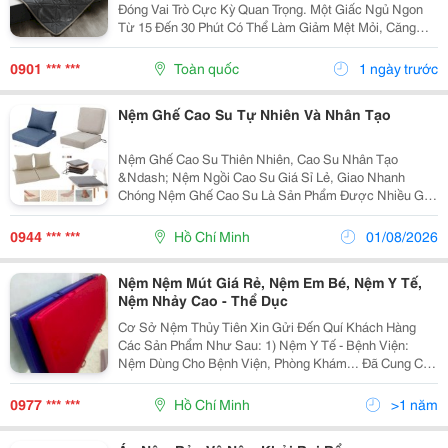
Đóng Vai Trò Cực Kỳ Quan Trọng. Một Giấc Ngủ Ngon
Từ 15 Đến 30 Phút Có Thể Làm Giảm Mệt Mỏi, Căng
Thẳng, Đồng Thời Tăng Hiệu Suất Làm Việc Cho Buổi
Chiều Lên Gấp Đôi. Tuy Nhiên, Việc Phải Ngủ Gục
0901 *** ***
Toàn quốc
1 ngày trước
Trên...
Nệm Ghế Cao Su Tự Nhiên Và Nhân Tạo
Nệm Ghế Cao Su Thiên Nhiên, Cao Su Nhân Tạo
&Ndash; Nệm Ngồi Cao Su Giá Sỉ Lẻ, Giao Nhanh
Chóng Nệm Ghế Cao Su Là Sản Phẩm Được Nhiều Gia
Đình, Quán Cafe, Nhà Hàng, Văn Phòng Và Trường Học
Lựa Chọn Để Lót Ghế Gỗ, Ghế Sofa, Ghế Băng, Ghế
0944 *** ***
Hồ Chí Minh
01/08/2026
Nhựa Hoặc...
Nệm Nệm Mút Giá Rẻ, Nệm Em Bé, Nệm Y Tế,
Nệm Nhảy Cao - Thể Dục
Cơ Sở Nệm Thủy Tiên Xin Gửi Đến Quí Khách Hàng
Các Sản Phẩm Như Sau: 1) Nệm Y Tế - Bệnh Viện:
Nệm Dùng Cho Bệnh Viện, Phòng Khám... Đã Cung Cấp
Cho Nhiều Bệnh Viện Và Cửa Hàng Thiết Bị Y Tế Trong
Tp.hcm Và Các Tỉnh. * Các Loại Nệm: Cơ Sở Nệm
0977 *** ***
Hồ Chí Minh
>1 năm
Thủy Tiê