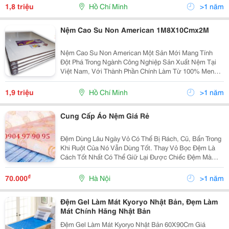
Với Môi Trường, Đồng Thời Với Trên 5 Triệu Lỗ Bọt Khí
1,8 triệu
Hồ Chí Minh
>1 năm
Li
Nệm Cao Su Non American 1M8X10Cmx2M
Nệm Cao Su Non American Một Sản Mới Mang Tính
Đột Phá Trong Ngành Công Nghiệp Sản Xuất Nệm Tại
Việt Nam, Với Thành Phần Chính Làm Từ 100% Menmo
Foam Có Tính Đàn Hồi Cao Và Hoàn Toàn Thân Thiện
Với Môi Trường, Đồng Thời Với Trên 5 Triệu Lỗ Bọt Khí
1,9 triệu
Hồ Chí Minh
>1 năm
Li
Cung Cấp Áo Nệm Giá Rẻ
Đệm Dùng Lâu Ngày Vỏ Có Thể Bị Rách, Cũ, Bẩn Trong
Khi Ruột Của Nó Vẫn Dùng Tốt. Thay Vỏ Bọc Đệm Là
Cách Tốt Nhất Có Thể Giữ Lại Được Chiếc Đệm Mà
Mình Quen Nằm Đồng Thời Giảm Chi Phí Đáng Kể So
Với Việc Mua Đệm Mới. Xưởng Chúng Tôi Chuyên Sản
₫
70.000
Hà Nội
>1 năm
Xuất V
Đệm Gel Làm Mát Kyoryo Nhật Bản, Đẹm Làm
Mát Chính Hãng Nhật Bản
Đệm Gel Làm Mát Kyoryo Nhật Bản 60X90Cm Giá