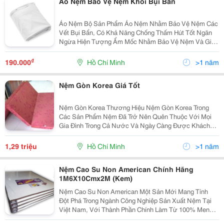
Áo Nệm Bảo Vệ Nệm Khỏi Bụi Bẩn
Áo Nệm Bộ Sản Phẩm Áo Nệm Nhằm Bảo Vệ Nệm Các
Vết Bụi Bẩn, Có Khả Năng Chống Thấm Hút Tốt Ngăn
Ngừa Hiện Tượng Ẩm Mốc Nhằm Bảo Vệ Nệm Và Gia
Tăng Gian Sử Dụng. Với Thiết Kế Đơn Giản Dễ Dàng
Sử Dụng Dây Kéo Được Thiết Kế Thông Minh, Sản
₫
190.000
Hồ Chí Minh
>1 năm
Phẩm Đượ
Nệm Gòn Korea Giá Tốt
Nệm Gòn Korea Thương Hiệu Nệm Gòn Korea Trong
Các Sản Phẩm Nệm Đã Trở Nên Quên Thuộc Với Mọi
Gia Đình Trong Cả Nước Và Ngày Càng Được Khách
Hàng Ưu Chuộng Và Đón Nhận Một Cách Rộng Rãi.
Không Chỉ Nhờ Mẫu Mã Sản Phẩm Đa Dạng Với Chất
1,29 triệu
Hồ Chí Minh
>1 năm
Lượng Cao P
Nệm Cao Su Non American Chính Hãng
1M6X10Cmx2M (Kem)
Nệm Cao Su Non American Một Sản Mới Mang Tính
Đột Phá Trong Ngành Công Nghiệp Sản Xuất Nệm Tại
Việt Nam, Với Thành Phần Chính Làm Từ 100% Menmo
Foam Có Tính Đàn Hồi Cao Và Hoàn Toàn Thân Thiện