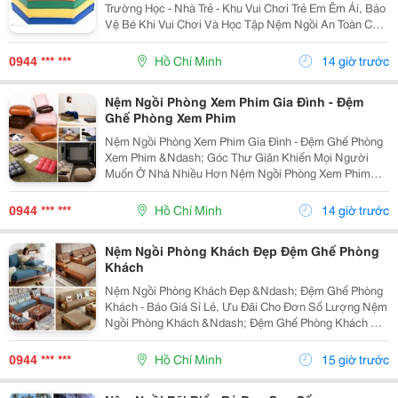
Trường Học - Nhà Trẻ - Khu Vui Chơi Trẻ Em Êm Ái, Bảo
Vệ Bé Khi Vui Chơi Và Học Tập Nệm Ngồi An Toàn Cho
Trẻ Em Có Lớp Đệm Đàn Hồi, Bề Mặt Mềm, Nhiều Chất
Liệu, Độ Dày Và Kích Thước Để Khách Hàng Dễ Chọn...
0944 *** ***
Hồ Chí Minh
14 giờ trước
Nệm Ngồi Phòng Xem Phim Gia Đình - Đệm
Ghế Phòng Xem Phim
Nệm Ngồi Phòng Xem Phim Gia Đình - Đệm Ghế Phòng
Xem Phim &Ndash; Góc Thư Giãn Khiến Mọi Người
Muốn Ở Nhà Nhiều Hơn Nệm Ngồi Phòng Xem Phim
Gia Đình Đệm Ghế Phòng Xem Phim Được Thiết Kế Với
Nhiều Kiểu Dáng, Kích Thước, Độ Dày Và Chất Liệu,
0944 *** ***
Hồ Chí Minh
14 giờ trước
Giúp...
Nệm Ngồi Phòng Khách Đẹp Đệm Ghế Phòng
Khách
Nệm Ngồi Phòng Khách Đẹp &Ndash; Đệm Ghế Phòng
Khách - Báo Giá Sỉ Lẻ, Ưu Đãi Cho Đơn Số Lượng Nệm
Ngồi Phòng Khách &Ndash; Đệm Ghế Phòng Khách Có
Nhiều Kích Thước, Độ Dày, Chất Liệu Và Màu Sắc Để
Lựa Chọn. Báo Giá Sỉ Lẻ Nhanh, Ưu Đãi Và Chiết
0944 *** ***
Hồ Chí Minh
15 giờ trước
Khấu...