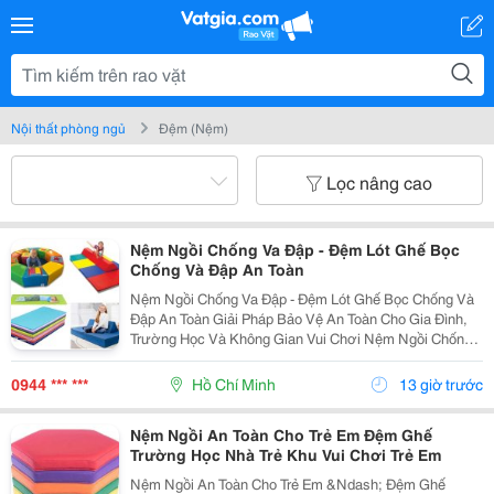
Nội thất phòng ngủ
Đệm (Nệm)
Lọc nâng cao
Nệm Ngồi Chống Va Đập - Đệm Lót Ghế Bọc
Chống Và Đập An Toàn
Nệm Ngồi Chống Va Đập - Đệm Lót Ghế Bọc Chống Và
Đập An Toàn Giải Pháp Bảo Vệ An Toàn Cho Gia Đình,
Trường Học Và Không Gian Vui Chơi Nệm Ngồi Chống
Va Đập &Ndash; Đệm Lót Ghế Bọc Chống Va Đập An
Toàn Có Khả Năng Giảm Chấn, Đàn Hồi Tốt, Nhiều Độ...
0944 *** ***
Hồ Chí Minh
13 giờ trước
Nệm Ngồi An Toàn Cho Trẻ Em Đệm Ghế
Trường Học Nhà Trẻ Khu Vui Chơi Trẻ Em
Nệm Ngồi An Toàn Cho Trẻ Em &Ndash; Đệm Ghế