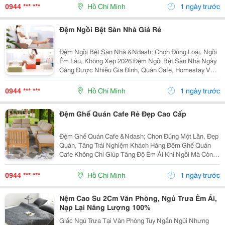
Hợp Nhu Cầu Lựa Chọn. Sản Phẩm Hoàn Thiện Tỉ Mỉ,
0944 *** ***
Hồ Chí Minh
1 ngày trước
Bền Đẹp,...
Đệm Ngồi Bệt Sàn Nhà Giá Rẻ
Đệm Ngồi Bệt Sàn Nhà &Ndash; Chọn Đúng Loại, Ngồi
Êm Lâu, Không Xẹp 2026 Đệm Ngồi Bệt Sàn Nhà Ngày
Càng Được Nhiều Gia Đình, Quán Cafe, Homestay Và
Không Gian Thư Giãn Lựa Chọn Nhờ Sự Tiện Lợi, Gọn
Gàng Và Tạo Cảm Giác Ngồi Thoải Mái. Tuy Nhiên Để...
0944 *** ***
Hồ Chí Minh
1 ngày trước
Đệm Ghế Quán Cafe Rẻ Đẹp Cao Cấp
Đệm Ghế Quán Cafe &Ndash; Chọn Đúng Một Lần, Đẹp
Quán, Tăng Trải Nghiệm Khách Hàng Đệm Ghế Quán
Cafe Không Chỉ Giúp Tăng Độ Êm Ái Khi Ngồi Mà Còn
Góp Phần Tạo Điểm Nhấn Thẩm Mỹ, Nâng Cao Trải
Nghiệm Khách Hàng Và Giúp Không Gian Quán Trở Nên
0944 *** ***
Hồ Chí Minh
1 ngày trước
Chuyên...
Nệm Cao Su 2Cm Văn Phòng, Ngủ Trưa Êm Ái,
Nạp Lại Năng Lượng 100%
Giấc Ngủ Trưa Tại Văn Phòng Tuy Ngắn Ngủi Nhưng