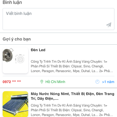
Bình luận
Gợi ý cho bạn
Đèn Led
Công Ty Tnhh Tm Dv Kt Ánh Sáng Vàng Chuyên: 1≫
Phân Phối Sỉ Thiết Bị Điện: Clipsal, Sino, Chengli,
Lonon, Paragon, Panasonic, Mpe, Duhal, Ls... 2≫ Phân
Phối Đèn Chiếu Sáng Nội Ngoại Thất: Nét Việt, Euro,
Sano, Quốc Ngọc, 168 Lighting, Kim Lo
0972 *** ***
Hồ Chí Minh
>1 năm
Máy Nước Nóng Nlmt, Thiết Bị Điện, Đèn Trang
Trí, Dây Điện,....
Công Ty Tnhh Tm Dv Kt Ánh Sáng Vàng Chuyên: 1≫
Phân Phối Sỉ Thiết Bị Điện: Clipsal, Sino, Chengli,
Lonon, Paragon, Panasonic, Mpe, Duhal, Ls... 2≫ Phân