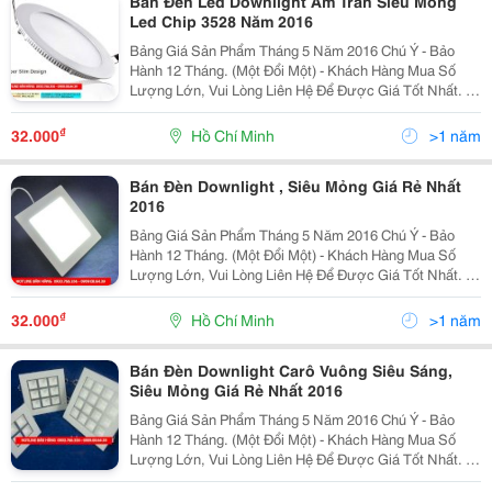
Bán Đèn Led Downlight Âm Trần Siêu Mỏng
Led Chip 3528 Năm 2016
Bảng Giá Sản Phẩm Tháng 5 Năm 2016 Chú Ý - Bảo
Hành 12 Tháng. (Một Đổi Một) - Khách Hàng Mua Số
Lượng Lớn, Vui Lòng Liên Hệ Để Được Giá Tốt Nhất. -
Khách Hàng Ở Tỉnh, Vui Lòng Chuyển Khoản Trước Và
Cung Cấp Nhà Xe Để Giao H
₫
32.000
Hồ Chí Minh
>1 năm
Bán Đèn Downlight , Siêu Mỏng Giá Rẻ Nhất
2016
Bảng Giá Sản Phẩm Tháng 5 Năm 2016 Chú Ý - Bảo
Hành 12 Tháng. (Một Đổi Một) - Khách Hàng Mua Số
Lượng Lớn, Vui Lòng Liên Hệ Để Được Giá Tốt Nhất. -
Khách Hàng Ở Tỉnh, Vui Lòng Chuyển Khoản Trước Và
Cung Cấp Nhà Xe Để Giao H
₫
32.000
Hồ Chí Minh
>1 năm
Bán Đèn Downlight Carô Vuông Siêu Sáng,
Siêu Mỏng Giá Rẻ Nhất 2016
Bảng Giá Sản Phẩm Tháng 5 Năm 2016 Chú Ý - Bảo
Hành 12 Tháng. (Một Đổi Một) - Khách Hàng Mua Số
Lượng Lớn, Vui Lòng Liên Hệ Để Được Giá Tốt Nhất. -
Khách Hàng Ở Tỉnh, Vui Lòng Chuyển Khoản Trước Và