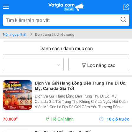
Nội, ngoại thất
Đèn trang trí, chiếu sáng
Danh sách danh mục con
Lọc nâng cao
Dịch Vụ Gửi Hàng Lồng Đèn Trung Thu Đi Úc,
Mỹ, Canada Giá Tốt
Dịch Vụ Gửi Hàng Lồng Đèn Trung Thu Đi Úc, Mỹ,
Canada Giá Tốt Trung Thu Không Chỉ Là Ngày Hội Đoàn
Viên Mà Còn Là Dịp Để Gửi Gắm Yêu Thương Đến
Người Thân Đang Sinh Sống Và Làm Việc Tại Nước
Ngoài. Một Chiếc Lồng Đèn Truyền Thống Mang Theo
₫
70.000
Hồ Chí Minh
18 giờ trước
Hương...