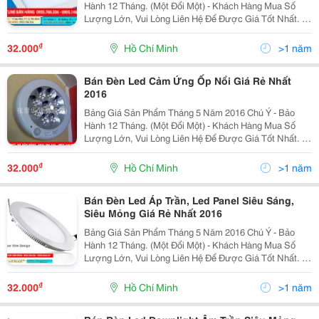
Hành 12 Tháng. (Một Đổi Một) - Khách Hàng Mua Số
Lượng Lớn, Vui Lòng Liên Hệ Để Được Giá Tốt Nhất. -
Khách Hàng Ở Tỉnh, Vui Lòng Chuyển Khoản Trước Và
Cung Cấp Nhà Xe Để Giao H
₫
32.000
Hồ Chí Minh
>1 năm
Bán Đèn Led Cảm Ứng Ốp Nổi Giá Rẻ Nhất
2016
Bảng Giá Sản Phẩm Tháng 5 Năm 2016 Chú Ý - Bảo
Hành 12 Tháng. (Một Đổi Một) - Khách Hàng Mua Số
Lượng Lớn, Vui Lòng Liên Hệ Để Được Giá Tốt Nhất. -
Khách Hàng Ở Tỉnh, Vui Lòng Chuyển Khoản Trước Và
Cung Cấp Nhà Xe Để Giao H
₫
32.000
Hồ Chí Minh
>1 năm
Bán Đèn Led Áp Trần, Led Panel Siêu Sáng,
Siêu Mỏng Giá Rẻ Nhất 2016
Bảng Giá Sản Phẩm Tháng 5 Năm 2016 Chú Ý - Bảo
Hành 12 Tháng. (Một Đổi Một) - Khách Hàng Mua Số
Lượng Lớn, Vui Lòng Liên Hệ Để Được Giá Tốt Nhất. -
Khách Hàng Ở Tỉnh, Vui Lòng Chuyển Khoản Trước Và
Cung Cấp Nhà Xe Để Giao H
₫
32.000
Hồ Chí Minh
>1 năm