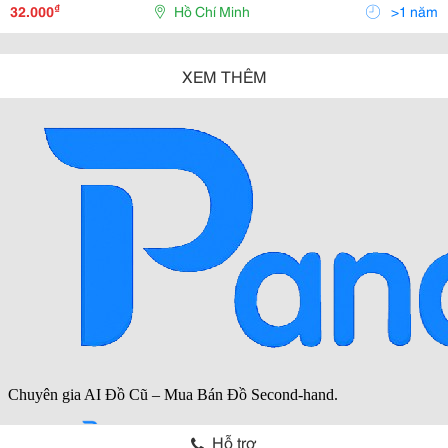
Cung Cấp Nhà Xe Để Giao H
₫
32.000
Hồ Chí Minh
>1 năm
XEM THÊM
Hỗ trợ