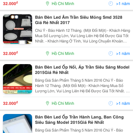
Cung Cấp Nhà Xe Để Giao H
₫
32.000
Hồ Chí Minh
>1 năm
Bán Đèn Led Âm Trần Siêu Mỏng Smd 3528
Giá Rẻ Nhất 2017
Chú Ý - Bảo Hành 12 Tháng. (Một Đổi Một) - Khách Hàng
Mua Số Lượng Lớn, Vui Lòng Liên Hệ Để Được Giá Tốt
Nhất. - Khách Hàng Ở Tỉnh, Vui Lòng Chuyển Khoản
Trước Và Cung Cấp Nhà Xe Để Giao Hàng. Không Bao
Cước Vận Chuyển. Liên H
₫
32.000
Hồ Chí Minh
>1 năm
Bán Đèn Led Ốp Nổi, Áp Trần Siêu Sáng Model
2015Giá Rẻ Nhất
Bảng Giá Sản Phẩm Tháng 5 Năm 2016 Chú Ý - Bảo
Hành 12 Tháng. (Một Đổi Một) - Khách Hàng Mua Số
Lượng Lớn, Vui Lòng Liên Hệ Để Được Giá Tốt Nhất. -
Khách Hàng Ở Tỉnh, Vui Lòng Chuyển Khoản Trước Và
Cung Cấp Nhà Xe Để Giao H
₫
32.000
Hồ Chí Minh
>1 năm
Bán Đèn Led Ốp Trần Hành Lang, Ban Công
Siêu Sáng Model 2015Giá Rẻ Nhất
Bảng Giá Sản Phẩm Tháng 5 Năm 2016 Chú Ý - Bảo