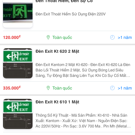
Đèn Thoát Hiểm, Đèn Sự Cố
Đèn Exit Thoát Hiểm Sử Dụng Điện 220V
₫
120.000
Toàn quốc
>1 năm
Đèn Exit Kt 620 2 Mặt
Đèn Exit Kentom 2 Mặt Kt-620 - Đèn Exit Kt-620 Là Đèn
Báo Lối Thoát Hiểm 2 Mặt, Sử Dụng Bóng Led Siêu
Sáng, Tự Động Bật Sáng Liên Tục Khi Có Sự Cố Mất
Điện Thêm 2 Giờ. Có Mạch Bảo Vệ Bình Điện Khi Sạc
Đầy, Tự Động Ngắt. - Nguồn Điện:...
₫
335.000
Toàn quốc
>1 năm
Đèn Exit Kt 610 1 Mặt
Thông Số Kỹ Thuật - Mã Sản Phẩm: Kt-610 - Nhà Sản
Xuất: Kentom - Xuất Xứ: Việt Nam - Nguồn Điện Sạc:
Ac 220V/50Hz - Pin Sạc: 3.6V 700 Ma . Pin Mh (Metal
Hydrid) - Dòng Điện Sạc: 50Ma - Bóng Đèn: Supper Led