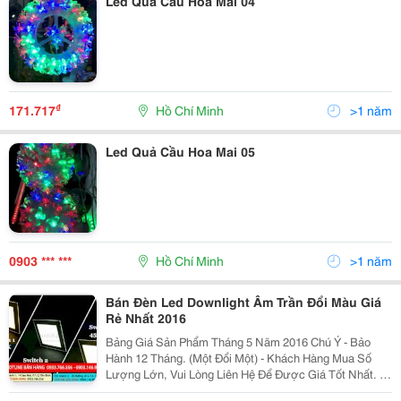
Led Quả Cầu Hoa Mai 04
₫
171.717
Hồ Chí Minh
>1 năm
Led Quả Cầu Hoa Mai 05
0903 *** ***
Hồ Chí Minh
>1 năm
Bán Đèn Led Downlight Âm Trần Đổi Màu Giá
Rẻ Nhất 2016
Bảng Giá Sản Phẩm Tháng 5 Năm 2016 Chú Ý - Bảo
Hành 12 Tháng. (Một Đổi Một) - Khách Hàng Mua Số
Lượng Lớn, Vui Lòng Liên Hệ Để Được Giá Tốt Nhất. -
Khách Hàng Ở Tỉnh, Vui Lòng Chuyển Khoản Trước Và