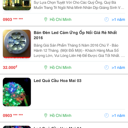
Sự Lựa Chọn Tuyệt Vời Cho Các Quý Ông, Quý Bà
Muốn Trang Trí Ngôi Nhà Mình Nhân Dịp Giáng Sinh Và
Tết.cả Màn Đêm Tối Tăm Ảm Đạm Bỗng Chốc Trở Nên
Lung Linh Đến Lạ Thường Chỉ Với Thiết Bị Độc Đ
0903 *** ***
Hồ Chí Minh
>1 năm
Bán Đèn Led Cảm Ứng Ốp Nổi Giá Rẻ Nhất
2016
Bảng Giá Sản Phẩm Tháng 5 Năm 2016 Chú Ý - Bảo
Hành 12 Tháng. (Một Đổi Một) - Khách Hàng Mua Số
Lượng Lớn, Vui Lòng Liên Hệ Để Được Giá Tốt Nhất. -
Khách Hàng Ở Tỉnh, Vui Lòng Chuyển Khoản Trước Và
Cung Cấp Nhà Xe Để Giao H
₫
32.000
Hồ Chí Minh
>1 năm
Led Quả Cầu Hoa Mai 03
0903 *** ***
Hồ Chí Minh
>1 năm