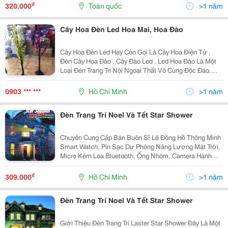
(Ánh Sáng Mạnh, Độ Bền...
₫
320.000
Toàn quốc
>1 năm
Cây Hoa Đèn Led Hoa Mai, Hoa Đào
Cây Hoa Đèn Led Hay Còn Gọi Là Cây Hoa Điện Tử ,
Đèn Cây Hoa Đào , Cây Đào Led , Led Hoa Đào Là Một
Loại Đèn Trang Trí Nội Ngoại Thất Vô Cùng Độc Đáo.
Đèn Led Được Làm Mô Phỏng Hình Dạng Cây Và Hoa
Với Nhiều Màu Sắc Ấn Tượng Thường Được Đưa Vào
0903 *** ***
Hồ Chí Minh
>1 năm
Trang
Đèn Trang Trí Noel Và Tết Star Shower
Chuyên Cung Cấp Bán Buôn Sĩ Lẽ Đồng Hồ Thông Minh
Smart Watch, Pin Sạc Dự Phòng Năng Lượng Mặt Trời,
Micro Kèm Loa Bluetooth, Ống Nhòm, Camera Hành
Trình Giá Rẻ - Lh: 0949999430 - 0935538845 ( Có Thể
Giá Đã Thay Đổi Liên Hệ Để Có Giá Tốt Nhất Click W
₫
309.000
Hồ Chí Minh
>1 năm
Đèn Trang Trí Noel Và Tết Star Shower
Giới Thiệu Đèn Trang Trí Laster Star Shower Đây Là Một