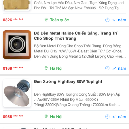
Chất, Nm Lọc Hóa Dầu, Nm Gas, Trạm Xăng Dạng Led
Pha Đôi - Tai Thỏ Mã Sp: New-Fbb005 - Sử Dụng Tại
Các Khu Vực Dễ Gây Nổ Cháy - Được Sản Xuất Theo
Tiêu Chuẩn Phòng Nổ: Exdiict4 - Kích Thước: 262 X 200
0326 *** ***
Toàn quốc
>1 năm
X...
Bộ Đèn Metal Halide Chiếu Sáng, Trang Trí
Cho Shop Thời Trang
Bộ Đèn Metal Dùng Cho Shop Thời Trang -Dùng Bóng
Metal Đui G12 70W / 35W -Balast Điện Tử / Cơ -Chóa
Đèn Đơn Dùng Bóng Metal G12 Chất Lượng Cao. -Hiệu
Suất Chiếu Sáng: 100Lm/W -Độ Hoàn Màu: 90% -Nhiệt
Độ Mầu: 4200 K -Tuổi Thọ:
0168 *** ***
Hà Nội
>1 năm
Đèn Xưởng Hightbay 80W Toplight
Đèn Hightbay 80W Toplight Công Suất : 80W Điện Áp
:~Ac/85V-265V Nhiệt Độ Màu : 6500K (
Trắng)-3200K(Vàng) Quang Thông : 70000Lm Kích
Thước(Mm): 500*590 Chất Liệu : Nhôm Đúc Giá Cả :
Thỏa Thuận Bảo Hành 2 Năm Đặc Điểm Sản
0988 *** ***
Hà Nội
>1 năm