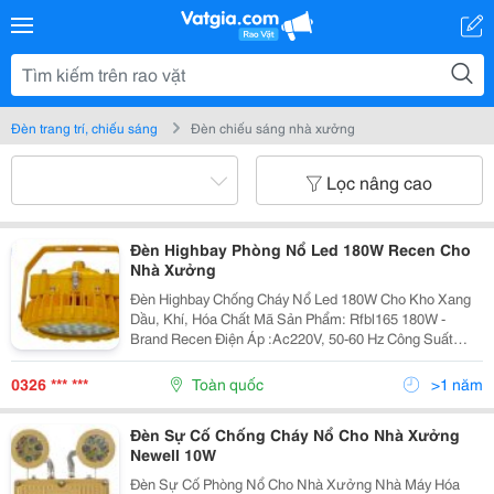
Đèn trang trí, chiếu sáng
Đèn chiếu sáng nhà xưởng
Lọc nâng cao
Đèn Highbay Phòng Nổ Led 180W Recen Cho
Nhà Xưởng
Đèn Highbay Chống Cháy Nổ Led 180W Cho Kho Xang
Dầu, Khí, Hóa Chất Mã Sản Phẩm: Rfbl165 180W -
Brand Recen Điện Áp :Ac220V, 50-60 Hz Công Suất
:180W Chỉ Số Hiển Thị Màu Cri (Ra≫):80 Quang Thông :
17,000 Lm, 95Lm/W Cấp Độ Bảo Vệ: Ip66 Working...
0326 *** ***
Toàn quốc
>1 năm
Đèn Sự Cố Chống Cháy Nổ Cho Nhà Xưởng
Newell 10W
Đèn Sự Cố Phòng Nổ Cho Nhà Xưởng Nhà Máy Hóa