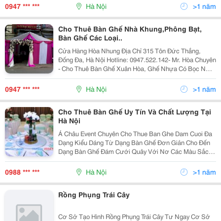
0947 *** ***
Hà Nội
>1 năm
Cho Thuê Bàn Ghế Nhà Khung,Phông Bạt,
Bàn Ghế Các Loại..
Cửa Hàng Hòa Nhung Địa Chỉ 315 Tôn Đức Thắng,
Đống Đa, Hà Nội Hotline: 0947.522.142- Mr. Hòa Chuyên
- Cho Thuê Bàn Ghế Xuân Hòa, Ghế Nhựa Có Bọc Nơ
Nhiều Màu Sắc Khác Nhau...
0947 *** ***
Hà Nội
>1 năm
Cho Thuê Bàn Ghế Uy Tín Và Chất Lượng Tại
Hà Nội
Á Châu Event Chuyên Cho Thue Ban Ghe Dam Cuoi Đa
Dạng Kiểu Dáng Từ Dạng Bàn Ghế Đơn Giản Cho Đến
Dạng Bàn Ghế Đám Cưới Quây Với Nơ Các Màu Sắc
Như Tím, Hồng, Đỏ... Với Phương Châm Mang Lại Sự
Hài Lòng Cho Qúy Khách Hàng, Nên Chúng Tôi Đã Và
0988 *** ***
Hà Nội
>1 năm
Đang Khôn
Rồng Phụng Trái Cây
Cơ Sở Tạo Hình Rồng Phụng Trái Cây Tư Ngay Cơ Sở