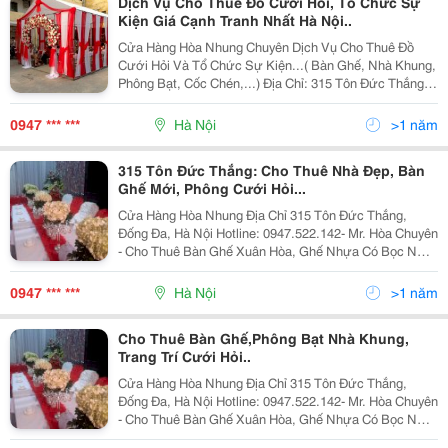
Dịch Vụ Cho Thuê Đồ Cưới Hỏi, Tổ Chức Sự
Kiện Giá Cạnh Tranh Nhất Hà Nội..
Cửa Hàng Hòa Nhung Chuyên Dịch Vụ Cho Thuê Đồ
Cưới Hỏi Và Tổ Chức Sự Kiện...( Bàn Ghế, Nhà Khung,
Phông Bạt, Cốc Chén,...) Địa Chỉ: 315 Tôn Đức Thắng,
Đống Đa, Hà Nội Hotline Liên Hệ: 0947.522.142 Tại Đây
Chúng Tôi Có Rất Nhiều Mẫu Mã Tra
0947 *** ***
Hà Nội
>1 năm
315 Tôn Đức Thắng: Cho Thuê Nhà Đẹp, Bàn
Ghế Mới, Phông Cưới Hỏi...
Cửa Hàng Hòa Nhung Địa Chỉ 315 Tôn Đức Thắng,
Đống Đa, Hà Nội Hotline: 0947.522.142- Mr. Hòa Chuyên
- Cho Thuê Bàn Ghế Xuân Hòa, Ghế Nhựa Có Bọc Nơ
Nhiều Màu Sắc Khác Nhau...
0947 *** ***
Hà Nội
>1 năm
Cho Thuê Bàn Ghế,Phông Bạt Nhà Khung,
Trang Trí Cưới Hỏi..
Cửa Hàng Hòa Nhung Địa Chỉ 315 Tôn Đức Thắng,
Đống Đa, Hà Nội Hotline: 0947.522.142- Mr. Hòa Chuyên
- Cho Thuê Bàn Ghế Xuân Hòa, Ghế Nhựa Có Bọc Nơ
Nhiều Màu Sắc Khác Nhau...