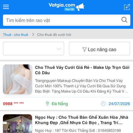
Thuê - cho thuê
Cho thuê đồ cưới hỏi
Lọc nâng cao
Cho Thuê Váy Cưới Giá Rẻ - Make Up Trọn Gói
Cô Dâu
Trangnguyen Makeup Chuyên Bán Và Cho Thuê Váy
Cưới Mới 100% Thanh Lý Váy Cưới Đã Qua Sử Dụng
Đặc Biệt: Tặng Make Up Cô Dâu Khi Đăng Ký Thuê Váy
Cưới Trọn Gói Đt: 0909 37 92 94 - Trang
0988 *** ***
Đà Nẵng
24/07/2026
Ngọc Huy : Cho Thuê Bàn Ghế Xuân Hòa ,Nhà
Khung Đẹp ,Ghế Nhựa Có Bọc , Trang Trí
Phông Cưới Hỏi , Cổng Bóng ,Cổng Hoa ,Bát
Ngọc Huy : 187 Tôn Đức Thắng Sdt : 01645853199