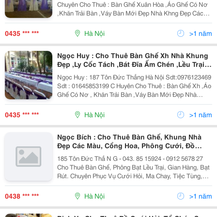
Đĩa ,Ly Cốc Tách Và Các Sự Kiên Khác
Chuyên Cho Thuê : Bàn Ghế Xuân Hòa ,Áo Ghế Có Nơ
,Khăn Trải Bàn ,Váy Bàn Mới Đẹp Nhà Khng Đẹp Các
Mầu Chuyên Phục Vụ Cưới Hỏi ,Ma Chay ,Tiệc Tùng
,Sinh Nhật ,
0435 *** ***
Hà Nội
>1 năm
Ngọc Huy : Cho Thuê Bàn Ghế Xh Nhà Khung
Đẹp ,Ly Cốc Tách ,Bát Đĩa Ấm Chén ,Lều Trại
,Gian Hàng ,Ghế Nhựa Co Bọc , Cổng Bóng
Ngọc Huy : 187 Tôn Đức Thắng Hà Nội Sdt:0976123469
,Cổng Hoa ,Trang Trí Phông Và Các Sự Kiện
Sdt : 01645853199 C Huyên Cho Thuê : Bàn Ghế Xh ,Áo
Khác
Ghế Có Nơ , Khăn Trải Bàn ,Váy Bàn Mới Đẹp Nhà
Khung Đẹp Chuyên Phục Vụ
0435 *** ***
Hà Nội
>1 năm
Ngọc Bích : Cho Thuê Bàn Ghế, Khung Nhà
Đẹp Các Màu, Cổng Hoa, Phông Cưới, Đồ
Buffet, Bát Đĩa, Ly Tách, Sang Trọng, Hiện Đại
185 Tôn Đức Thắ N G - 043. 85 15924 - 0912 5678 27
Cho Thuê Bàn Ghế, Phông Bạt Lều Trại, Gian Hàng, Bạt
Rút. Chuyên Phục Vụ Cưới Hỏi, Ma Chay, Tiệc Tùng,
Sinh Nhật , Hội Nghị, Ca Nhạc, Hội Chợ Và Các Sự
Kiện Khác. Cho Thuê: - Bàn Gh
0438 *** ***
Hà Nội
>1 năm